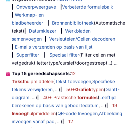
|
Ontwerpweergave
|
Verbeterde formulebalk
|
Werkmap- en
bladbeheerder
|
Bronnenbibliotheek
(Automatische
tekst)
|
Datumkiezer
|
Werkbladen
samenvoegen
|
Versleutelen/Cellen decoderen
|
E-mails verzenden op basis van lijst
|
Superfilter
|
Speciaal filter
(Filter cellen met
vetgedrukt lettertype/cursief/doorgestreept...) ...
Top 15 gereedschapssets
:
12
Tekst
hulpmiddelen
(
Tekst toevoegen
,
Specifieke
tekens verwijderen
, ...)
|
50+
Grafiek
typen
(
Gantt-
diagram
, ...)
|
40+ Praktische
formules
(
Leeftijd
berekenen op basis van geboortedatum
, ...)
|
19
Invoeg
hulpmiddelen
(
QR-code Invoegen
,
Afbeelding
invoegen vanaf pad
, ...)
|
12