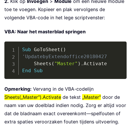
2.
Klik op
Invoegen
>
Module
om een nieuwe module
toe te voegen. Kopieer en plak vervolgens de
volgende VBA-code in het lege scriptvenster:
VBA: Naar het masterblad springen
Copy
Sub
 GoToSheet
(
)
'UpdatebyExtendoffice20180427
    Sheets
(
"Master"
)
.
End
Sub
Opmerking:
Vervang in de VBA-codelijn
Sheets(„Master").Activate
de tekst
„Master"
door de
naam van uw doelblad indien nodig. Zorg er altijd voor
dat de bladnaam exact overeenkomt—spelfouten of
extra spaties veroorzaken fouten tijdens uitvoering.