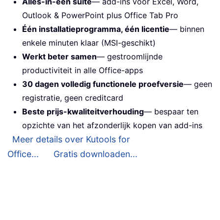
Alles-in-één suite
— add-ins voor Excel, Word,
Outlook & PowerPoint plus Office Tab Pro
Één installatieprogramma, één licentie
— binnen
enkele minuten klaar (MSI-geschikt)
Werkt beter samen
— gestroomlijnde
productiviteit in alle Office-apps
30 dagen volledig functionele proefversie
— geen
registratie, geen creditcard
Beste prijs-kwaliteitverhouding
— bespaar ten
opzichte van het afzonderlijk kopen van add-ins
Meer details over Kutools for
Office...
Gratis downloaden...