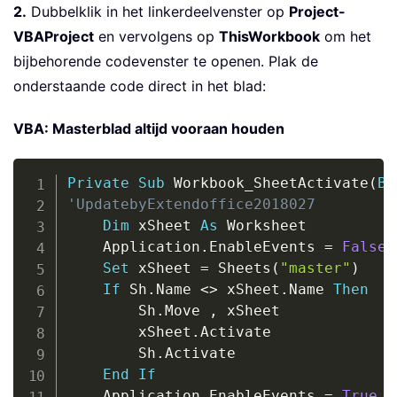
2.
Dubbelklik in het linkerdeelvenster op
Project-
VBAProject
en vervolgens op
ThisWorkbook
om het
bijbehorende codevenster te openen. Plak de
onderstaande code direct in het blad:
VBA: Masterblad altijd vooraan houden
Copy
Private
Sub
 Workbook_SheetActivate
(
By
'UpdatebyExtendoffice2018027
Dim
 xSheet 
As
 Worksheet

    Application
.
EnableEvents 
=
False
Set
 xSheet 
=
 Sheets
(
"master"
)
If
 Sh
.
Name 
<
>
 xSheet
.
Name 
Then
        Sh
.
Move 
,
 xSheet

        xSheet
.
Activate

        Sh
.
Activate

End
If
    Application
.
EnableEvents 
=
True