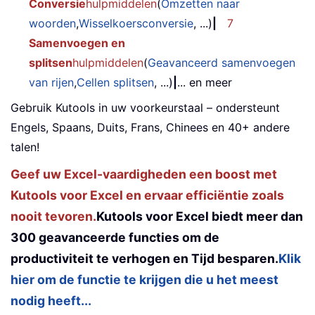
Conversie
hulpmiddelen
(
Omzetten naar
woorden
,
Wisselkoersconversie
, ...)
|
7
Samenvoegen en
splitsen
hulpmiddelen
(
Geavanceerd samenvoegen
van rijen
,
Cellen splitsen
, ...)
|
... en meer
Gebruik Kutools in uw voorkeurstaal – ondersteunt
Engels, Spaans, Duits, Frans, Chinees en 40+ andere
talen!
Geef uw Excel-vaardigheden een boost met
Kutools voor Excel en ervaar efficiëntie zoals
nooit tevoren.
Kutools voor Excel biedt meer dan
300 geavanceerde functies om de
productiviteit te verhogen en Tijd besparen.
Klik
hier om de functie te krijgen die u het meest
nodig heeft...