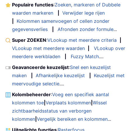
Populaire functies
:
Zoeken, markeren of Dubbele
waarden markeren
|
Verwijder lege rijen
|
Kolommen samenvoegen of cellen zonder
gegevensverlies
|
Afronden zonder formule
...
Super ZOEKEN
:
VLookup met meerdere criteria
|
VLookup met meerdere waarden
|
VLookup over
meerdere werkbladen
|
Fuzzy Match
....
Geavanceerde keuzelijst
:
Snel een keuzelijst
maken
|
Afhankelijke keuzelijst
|
Keuzelijst met
meervoudige selectie
....
Kolombeheerder
:
Voeg een specifiek aantal
kolommen toe
|
Verplaats kolommen
|
Wissel
zichtbaarheidsstatus van verborgen
kolommen
|
Vergelijk bereiken en kolommen
...
Uitgelichte functies
:
Rasterfocus