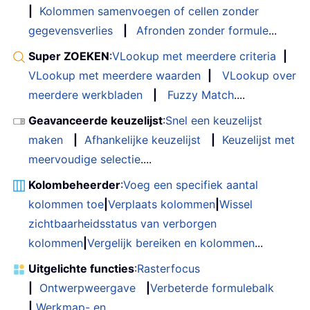
|
Kolommen samenvoegen of cellen zonder
gegevensverlies
|
Afronden zonder formule
...
Super ZOEKEN
:
VLookup met meerdere criteria
|
VLookup met meerdere waarden
|
VLookup over
meerdere werkbladen
|
Fuzzy Match
....
Geavanceerde keuzelijst
:
Snel een keuzelijst
maken
|
Afhankelijke keuzelijst
|
Keuzelijst met
meervoudige selectie
....
Kolombeheerder
:
Voeg een specifiek aantal
kolommen toe
|
Verplaats kolommen
|
Wissel
zichtbaarheidsstatus van verborgen
kolommen
|
Vergelijk bereiken en kolommen
...
Uitgelichte functies
:
Rasterfocus
|
Ontwerpweergave
|
Verbeterde formulebalk
|
Werkmap- en