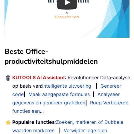
Play
Beste Office-
productiviteitshulpmiddelen
🤖
KUTOOLS AI Assistant
: Revolutioneer Data-analyse
op basis van:
Intelligente uitvoering
|
Genereer
code
|
Maak aangepaste formules
|
Analyseer
gegevens en genereer grafieken
|
Roep Verbeterde
functies aan
…
Populaire functies
:
Zoeken, markeren of Dubbele
waarden markeren
|
Verwijder lege rijen