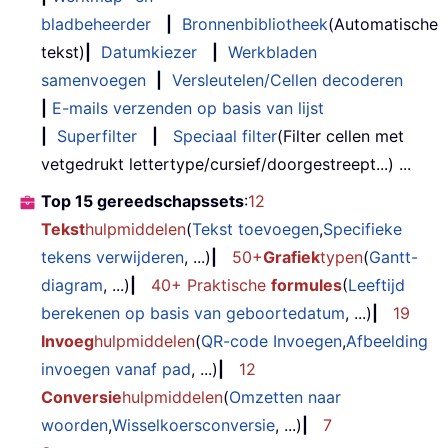
bladbeheerder
|
Bronnenbibliotheek
(Automatische
tekst)
|
Datumkiezer
|
Werkbladen
samenvoegen
|
Versleutelen/Cellen decoderen
|
E-mails verzenden op basis van lijst
|
Superfilter
|
Speciaal filter
(Filter cellen met
vetgedrukt lettertype/cursief/doorgestreept...) ...
Top 15 gereedschapssets
:
12
Tekst
hulpmiddelen
(
Tekst toevoegen
,
Specifieke
tekens verwijderen
, ...)
|
50+
Grafiek
typen
(
Gantt-
diagram
, ...)
|
40+ Praktische
formules
(
Leeftijd
berekenen op basis van geboortedatum
, ...)
|
19
Invoeg
hulpmiddelen
(
QR-code Invoegen
,
Afbeelding
invoegen vanaf pad
, ...)
|
12
Conversie
hulpmiddelen
(
Omzetten naar
woorden
,
Wisselkoersconversie
, ...)
|
7