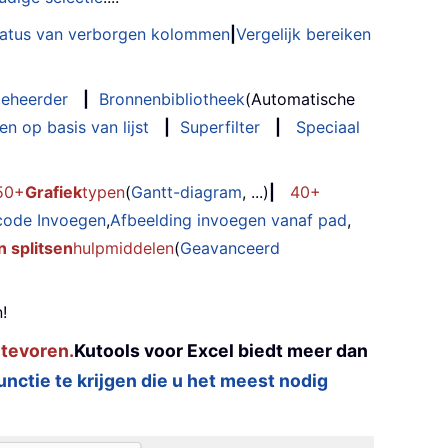
status van verborgen kolommen
|
Vergelijk bereiken
eheerder
|
Bronnenbibliotheek
(Automatische
n op basis van lijst
|
Superfilter
|
Speciaal
50+
Grafiek
typen
(
Gantt-diagram
, ...)
|
40+
code Invoegen
,
Afbeelding invoegen vanaf pad
,
 splitsen
hulpmiddelen
(
Geavanceerd
!
 tevoren.
Kutools voor Excel biedt meer dan
functie te krijgen die u het meest nodig