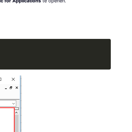
c for Applications
te openen.
Copy