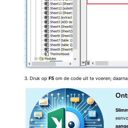
3. Druk op
F5
om de code uit te voeren; daarna 
Ont
Slimm
eenvo
aange