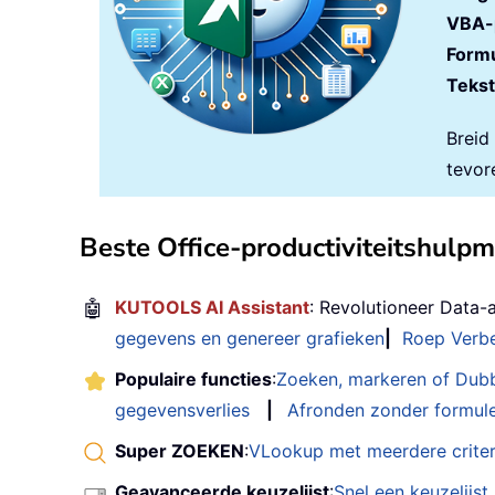
VBA-
Formu
Tekst
Breid
tevor
Beste Office-productiviteitshulp
🤖
KUTOOLS AI Assistant
: Revolutioneer Data-
gegevens en genereer grafieken
|
Roep Verbe
Populaire functies
:
Zoeken, markeren of Dub
gegevensverlies
|
Afronden zonder formul
Super ZOEKEN
:
VLookup met meerdere criter
Geavanceerde keuzelijst
:
Snel een keuzelijs