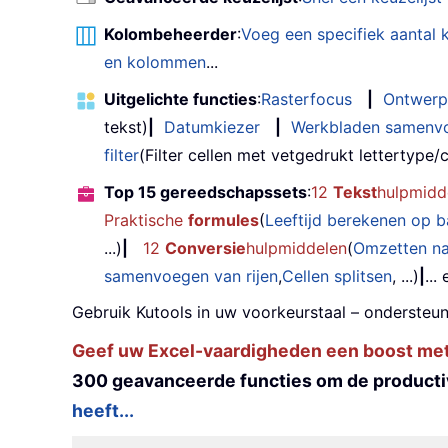
Kolombeheerder
:
Voeg een specifiek aantal
en kolommen
...
Uitgelichte functies
:
Rasterfocus
|
Ontwerp
tekst)
|
Datumkiezer
|
Werkbladen samenv
filter
(Filter cellen met vetgedrukt lettertype/cu
Top 15 gereedschapssets
:
12
Tekst
hulpmidd
Praktische
formules
(
Leeftijd berekenen op 
...)
|
12
Conversie
hulpmiddelen
(
Omzetten n
samenvoegen van rijen
,
Cellen splitsen
, ...)
|
...
Gebruik Kutools in uw voorkeurstaal – ondersteun
Geef uw Excel-vaardigheden een boost met K
300 geavanceerde functies om de productiv
heeft...