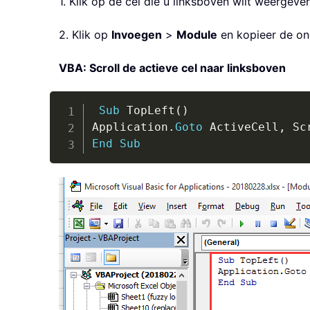
1. Klik op de cel die u linksboven wilt weergev
2. Klik op
Invoegen
>
Module
en kopieer de ond
VBA: Scroll de actieve cel naar linksboven
Sub
 TopLeft
(
)
Application
.
Goto
 ActiveCell
,
 Sc
End
Sub