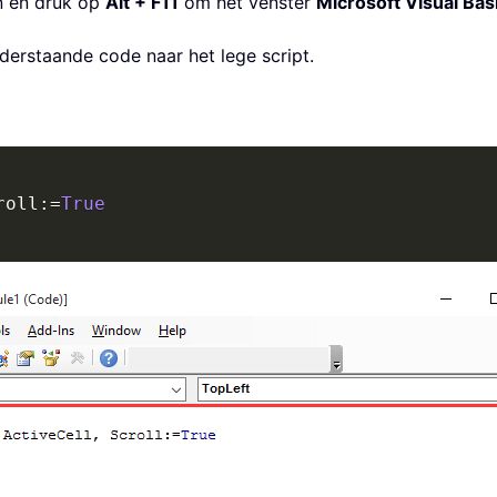
en en druk op
Alt + F11
om het venster
Microsoft Visual Basi
erstaande code naar het lege script.
roll
:
=
True