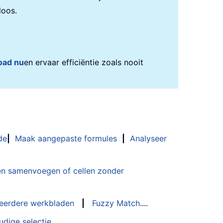
loos.
oad nu
en ervaar efficiëntie zoals nooit
de
|
Maak aangepaste formules
|
Analyseer
n samenvoegen of cellen zonder
eerdere werkbladen
|
Fuzzy Match
....
udige selectie
....