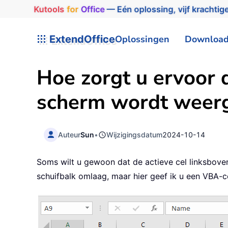
Kutools
for
Office
— Eén oplossing, vijf krachtige
ExtendOffice
Oplossingen
Downloa
Hoe zorgt u ervoor d
scherm wordt weer
Auteur
Sun
•
Wijzigingsdatum
2024-10-14
Soms wilt u gewoon dat de actieve cel linksboven
schuifbalk omlaag, maar hier geef ik u een VBA-c