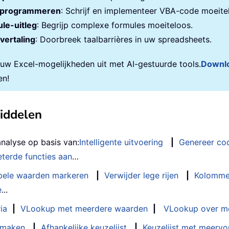
programmeren
: Schrijf en implementeer VBA-code moeite
le-uitleg
: Begrijp complexe formules moeiteloos.
vertaling
: Doorbreek taalbarrières in uw spreadsheets.
 uw Excel-mogelijkheden uit met AI-gestuurde tools.
Downl
en!
middelen
analyse op basis van:
Intelligente uitvoering
|
Genereer co
terde functies aan
…
bele waarden markeren
|
Verwijder lege rijen
|
Kolomme
e
...
ia
|
VLookup met meerdere waarden
|
VLookup over m
t maken
|
Afhankelijke keuzelijst
|
Keuzelijst met meervo