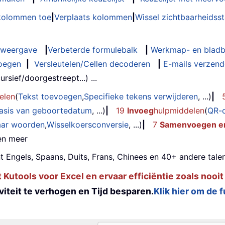
 kolommen toe
|
Verplaats kolommen
|
Wissel zichtbaarheids
weergave
|
Verbeterde formulebalk
|
Werkmap- en bladb
oegen
|
Versleutelen/Cellen decoderen
|
E-mails verzende
rsief/doorgestreept...) ...
elen
(
Tekst toevoegen
,
Specifieke tekens verwijderen
, ...)
|
basis van geboortedatum
, ...)
|
19
Invoeg
hulpmiddelen
(
QR-
aar woorden
,
Wisselkoersconversie
, ...)
|
7
Samenvoegen en
 en meer
t Engels, Spaans, Duits, Frans, Chinees en 40+ andere talen
utools voor Excel en ervaar efficiëntie zoals nooit
iteit te verhogen en Tijd besparen.
Klik hier om de 