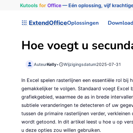
Kutools
for
Office
— Eén oplossing, vijf krachtige
ExtendOffice
Oplossingen
Downloa
Hoe voegt u secundai
Auteur
Kelly
•
Wijzigingsdatum
2025-07-31
In Excel spelen rasterlijnen een essentiële rol b
gemakkelijker te volgen. Standaard voegt Excel bi
grafiekgebied, waarmee de as in brede intervall
subtiele veranderingen te detecteren of uw gege
tussen de primaire rasterlijnen verder, verkleinen
wordt getoond. In dit artikel leest u hoe u op ve
u deze opties zou willen gebruiken.