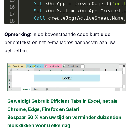
Set
 xOutApp 
=
 CreateObject
(
"outlo
Set
 xOutMail 
=
 xOutApp
.
CreateItem
Call
 createJpg
(
ActiveSheet
.
Name
,
 
    TempFilePath 
=
 Environ
$
(
"temp"
)
&
    xHTMLBody 
=
"<span LANG=EN>"
_
Opmerking
: In de bovenstaande code kunt u de
&
"<p class=style2><span 
berichttekst en het e-mailadres aanpassen aan uw
&
"Hello, this is the dat
behoeften.
&
"<br>"
_
&
"<img src='//cdn.extend
&
"<br>Best Regards!</fon
With
 xOutMail

.
Subject 
=
""
.
HTMLBody 
=
 xHTMLBody

.
Attachments
.
Add TempFilePath 
&
Geweldig! Gebruik Efficient Tabs in Excel, net als
.
To
=
" "
Chrome, Edge, Firefox en Safari!
.
Cc 
=
" "
Bespaar 50 % van uw tijd en verminder duizenden
.
Display

muisklikken voor u elke dag!
End
With