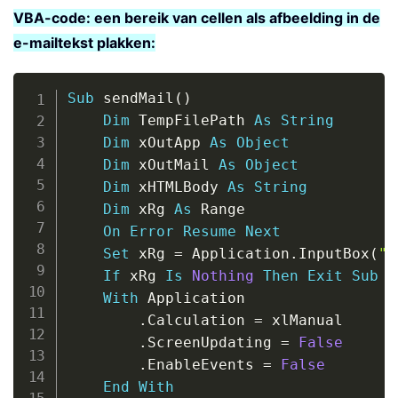
VBA-code: een bereik van cellen als afbeelding in de
e-mailtekst plakken:
Copy
Sub
 sendMail
(
)
Dim
 TempFilePath 
As
String
Dim
 xOutApp 
As
Object
Dim
 xOutMail 
As
Object
Dim
 xHTMLBody 
As
String
Dim
 xRg 
As
 Range

On
Error
Resume
Next
Set
 xRg 
=
 Application
.
InputBox
(
"P
If
 xRg 
Is
Nothing
Then
Exit
Sub
With
 Application

.
Calculation 
=
 xlManual

.
ScreenUpdating 
=
False
.
EnableEvents 
=
False
End
With