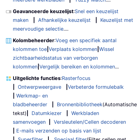
If
 xFileName 
=
""
Then
Exit
D
Geavanceerde keuzelijst
:
Snel een keuzelijst
Loop
maken
|
Afhankelijke keuzelijst
|
Keuzelijst met
    xHTMLBody 
=
"<span LANG=EN>"
_
meervoudige selectie
....
&
"<p class=style2><s
&
"Hello, this is the
Kolombeheerder
:
Voeg een specifiek aantal
&
"<br>"
_
kolommen toe
|
Verplaats kolommen
|
Wissel
&
 xSrc 
_
zichtbaarheidsstatus van verborgen
&
"<br>Best Regards!<
kolommen
|
Vergelijk bereiken en kolommen
...
With
 xOutMail

.
Subject 
=
""
Uitgelichte functies
:
Rasterfocus
.
HTMLBody 
=
 xHTMLBody

|
Ontwerpweergave
|
Verbeterde formulebalk
        xFileName 
=
 Dir
(
TempFilePath 
|
Werkmap- en
Do
While
 xFileName 
<
>
""
bladbeheerder
|
Bronnenbibliotheek
(Automatische
.
Attachments
.
Add TempFile
tekst)
|
Datumkiezer
|
Werkbladen
            xFileName 
=
 Dir

samenvoegen
|
Versleutelen/Cellen decoderen
If
 xFileName 
=
""
Then
Exit
D
|
E-mails verzenden op basis van lijst
Loop
.
To
=
" "
|
Superfilter
|
Speciaal filter
(Filter cellen met