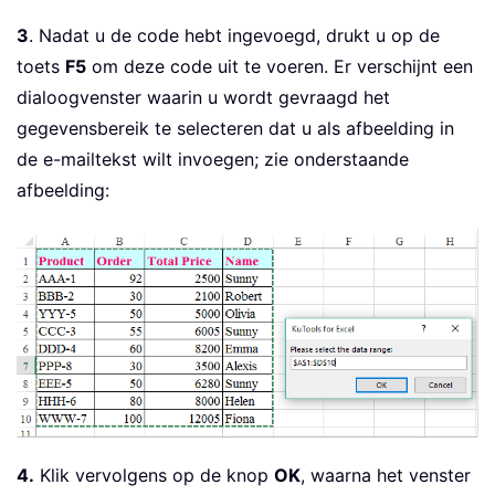
End
Sub
3
. Nadat u de code hebt ingevoegd, drukt u op de
Sub
 createJpg
(
SheetName 
As
String
,
 xR
toets
F5
om deze code uit te voeren. Er verschijnt een
Dim
 xRgPic 
As
 Range

dialoogvenster waarin u wordt gevraagd het
Dim
 xShape 
As
 Shape

    ThisWorkbook
.
Activate

gegevensbereik te selecteren dat u als afbeelding in
    Worksheets
(
SheetName
)
.
Activate

de e-mailtekst wilt invoegen; zie onderstaande
Set
 xRgPic 
=
 ThisWorkbook
.
Workshe
afbeelding:
    xRgPic
.
CopyPicture

With
 ThisWorkbook
.
Worksheets
(
Shee
.
Activate

For
Each
 xShape 
In
 ActiveShee
            xShape
.
Line
.
Visible 
=
 mso
Next
.
Chart
.
Paste

.
Chart
.
Export Environ
$
(
"temp"
End
With
   Worksheets
(
SheetName
)
.
ChartObjects
4.
Klik vervolgens op de knop
OK
, waarna het venster
Set
 xRgPic 
=
Nothing