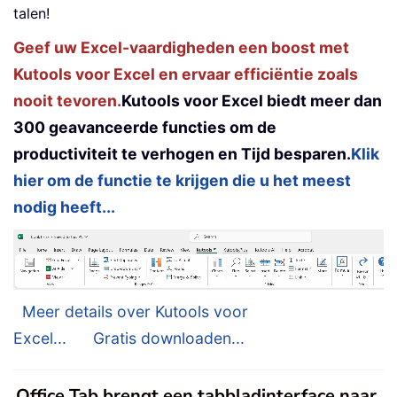
talen!
    Worksheets
(
SheetName
)
.
ChartObject
Set
 xRgPic 
=
Nothing
Geef uw Excel-vaardigheden een boost met
End
Sub
Kutools voor Excel en ervaar efficiëntie zoals
nooit tevoren.
Kutools voor Excel biedt meer dan
300 geavanceerde functies om de
productiviteit te verhogen en Tijd besparen.
Klik
hier om de functie te krijgen die u het meest
nodig heeft...
Meer details over Kutools voor
Excel...
Gratis downloaden...
Office Tab brengt een tabbladinterface naar