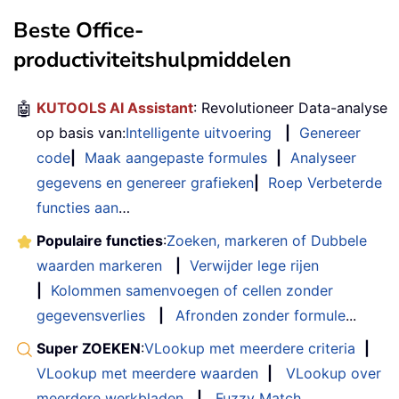
Set
 xRg 
=
 xSheet
.
Application
.
Beste Office-
If
 xRg
.
Cells
.
Count 
>
1
Then
productiviteitshulpmiddelen
Call
 createJpg
(
xSheet
.
Nam
End
If
Next
🤖
KUTOOLS AI Assistant
: Revolutioneer Data-analyse
    xAcSheet
.
Activate

op basis van:
Intelligente uitvoering
|
Genereer
With
 Application

code
|
Maak aangepaste formules
|
Analyseer
.
Calculation 
=
 xlManual

gegevens en genereer grafieken
|
Roep Verbeterde
.
ScreenUpdating 
=
False
functies aan
…
.
EnableEvents 
=
False
End
With
Populaire functies
:
Zoeken, markeren of Dubbele
Set
 xOutApp 
=
 CreateObject
(
"outlo
waarden markeren
|
Verwijder lege rijen
Set
 xOutMail 
=
 xOutApp
.
CreateItem
|
Kolommen samenvoegen of cellen zonder
    xSrc 
=
""
gegevensverlies
|
Afronden zonder formule
...
    xFileName 
=
 Dir
(
TempFilePath 
&
"*
Super ZOEKEN
:
VLookup met meerdere criteria
|
Do
While
 xFileName 
<
>
""
        xSrc 
=
 xSrc 
+
 VBA
.
vbCrLf 
+
"<
VLookup met meerdere waarden
|
VLookup over
        xFileName 
=
 Dir

meerdere werkbladen
|
Fuzzy Match
....