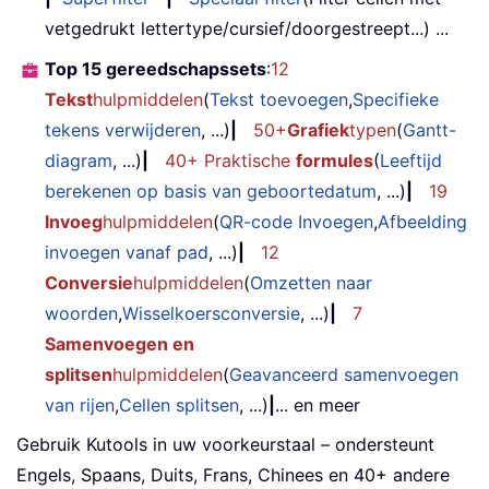
.
Cc 
=
" "
vetgedrukt lettertype/cursief/doorgestreept...) ...
.
Display

Top 15 gereedschapssets
:
12
End
With
Tekst
hulpmiddelen
(
Tekst toevoegen
,
Specifieke
If
 VBA
.
Dir
(
TempFilePath 
&
"*.*"
)
tekens verwijderen
, ...)
|
50+
Grafiek
typen
(
Gantt-
        VBA
.
Kill TempFilePath 
&
"*.*"
End
If
diagram
, ...)
|
40+ Praktische
formules
(
Leeftijd
End
Sub
berekenen op basis van geboortedatum
, ...)
|
19
Sub
 createJpg
(
SheetName 
As
String
,
 xR
Invoeg
hulpmiddelen
(
QR-code Invoegen
,
Afbeelding
Dim
 xRgPic 
As
 Range

invoegen vanaf pad
, ...)
|
12
    ThisWorkbook
.
Activate

Conversie
hulpmiddelen
(
Omzetten naar
    Worksheets
(
SheetName
)
.
Activate

woorden
,
Wisselkoersconversie
, ...)
|
7
Set
 xRgPic 
=
 ThisWorkbook
.
Workshe
Samenvoegen en
    xRgPic
.
CopyPicture

splitsen
hulpmiddelen
(
Geavanceerd samenvoegen
With
 ThisWorkbook
.
Worksheets
(
Shee
van rijen
,
Cellen splitsen
.
Activate

, ...)
|
... en meer
.
Chart
.
Paste

Gebruik Kutools in uw voorkeurstaal – ondersteunt
.
Chart
.
Export Environ
$
(
"temp"
Engels, Spaans, Duits, Frans, Chinees en 40+ andere
End
With