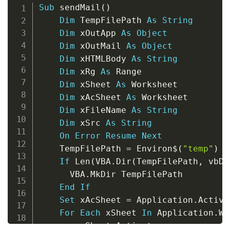
Copy
Sub
 sendMail
(
)
Dim
 TempFilePath 
As
String
Dim
 xOutApp 
As
Object
Dim
 xOutMail 
As
Object
Dim
 xHTMLBody 
As
String
Dim
 xRg 
As
 Range

Dim
 xSheet 
As
 Worksheet

Dim
 xAcSheet 
As
 Worksheet

Dim
 xFileName 
As
String
Dim
 xSrc 
As
String
On
Error
Resume
Next
    TempFilePath 
=
 Environ
$
(
"temp"
)
&
If
 Len
(
VBA
.
Dir
(
TempFilePath
,
 vbDi
      VBA
.
MkDir TempFilePath

End
If
Set
 xAcSheet 
=
 Application
.
Active
For
Each
 xSheet 
In
 Application
.
Wo
        xSheet
.
Activate
