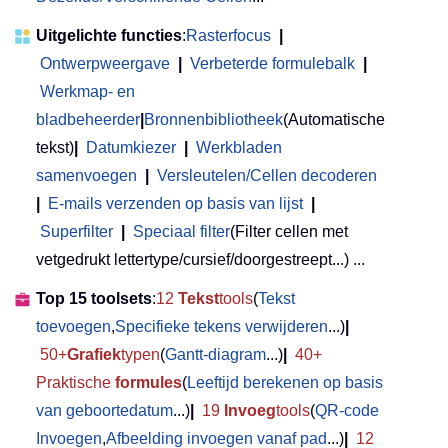
Uitgelichte functies
:
Rasterfocus
|
Ontwerpweergave
|
Verbeterde formulebalk
|
Werkmap- en
bladbeheerder
|
Bronnenbibliotheek
(Automatische
tekst)
|
Datumkiezer
|
Werkbladen
samenvoegen
|
Versleutelen/Cellen decoderen
|
E-mails verzenden op basis van lijst
|
Superfilter
|
Speciaal filter
(Filter cellen met
vetgedrukt lettertype/cursief/doorgestreept...) ...
Top 15 toolsets
:
12
Tekst
tools
(
Tekst
toevoegen
,
Specifieke tekens verwijderen
...)
|
50+
Grafiek
typen
(
Gantt-diagram
...)
|
40+
Praktische
formules
(
Leeftijd berekenen op basis
van geboortedatum
...)
|
19
Invoeg
tools
(
QR-code
Invoegen
,
Afbeelding invoegen vanaf pad
...)
|
12