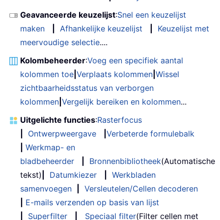
Geavanceerde keuzelijst
:
Snel een keuzelijst
maken
|
Afhankelijke keuzelijst
|
Keuzelijst met
meervoudige selectie
....
Kolombeheerder
:
Voeg een specifiek aantal
kolommen toe
|
Verplaats kolommen
|
Wissel
zichtbaarheidsstatus van verborgen
kolommen
|
Vergelijk bereiken en kolommen
...
Uitgelichte functies
:
Rasterfocus
|
Ontwerpweergave
|
Verbeterde formulebalk
|
Werkmap- en
bladbeheerder
|
Bronnenbibliotheek
(Automatische
tekst)
|
Datumkiezer
|
Werkbladen
samenvoegen
|
Versleutelen/Cellen decoderen
|
E-mails verzenden op basis van lijst
|
Superfilter
|
Speciaal filter
(Filter cellen met