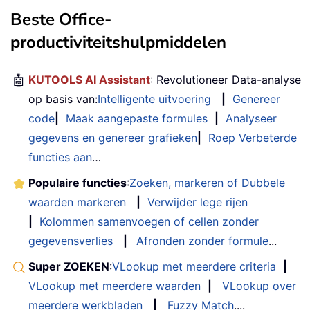
Beste Office-
productiviteitshulpmiddelen
🤖
KUTOOLS AI Assistant
: Revolutioneer Data-analyse
op basis van:
Intelligente uitvoering
|
Genereer
code
|
Maak aangepaste formules
|
Analyseer
gegevens en genereer grafieken
|
Roep Verbeterde
functies aan
…
Populaire functies
:
Zoeken, markeren of Dubbele
waarden markeren
|
Verwijder lege rijen
|
Kolommen samenvoegen of cellen zonder
gegevensverlies
|
Afronden zonder formule
...
Super ZOEKEN
:
VLookup met meerdere criteria
|
VLookup met meerdere waarden
|
VLookup over
meerdere werkbladen
|
Fuzzy Match
....