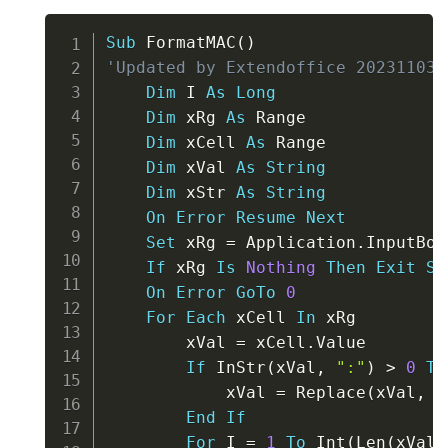
Copy
Sub
 FormatMAC
(
)
'Updated by Extendoffice 20231103
Dim
 I 
As
Long
Dim
 xRg 
As
 Range

Dim
 xCell 
As
 Range

Dim
 xVal 
As
String
Dim
 xStr 
As
String
On
Error
Resume
Next
Set
 xRg 
=
 Application
.
InputBox
If
 xRg 
Is
Nothing
Then
Exit
Su
On
Error
GoTo
0
For
Each
 xCell 
In
 xRg

        xVal 
=
 xCell
.
Value

If
 InStr
(
xVal
,
":"
)
>
0
Th
            xVal 
=
 Replace
(
xVal
,
"
End
If
For
 I 
=
1
To
 Int
(
Len
(
xVal
)