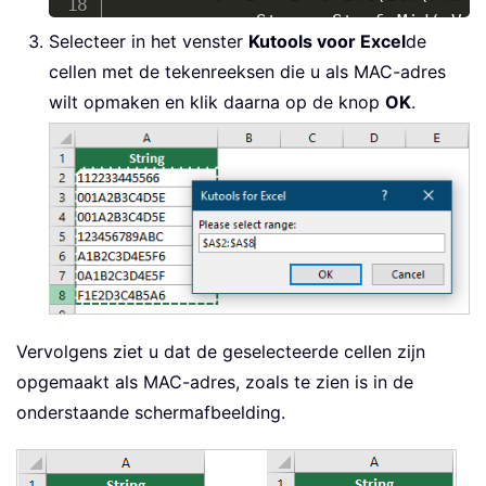
            xStr 
=
 xStr 
&
 Mid
(
xVal
Selecteer in het venster
Kutools voor Excel
de
Next
cellen met de tekenreeksen die u als MAC-adres
        xCell
.
Value 
=
 Left
(
xStr
,
 L
wilt opmaken en klik daarna op de knop
OK
.
        xStr 
=
""
Next
End
Sub
Vervolgens ziet u dat de geselecteerde cellen zijn
opgemaakt als MAC-adres, zoals te zien is in de
onderstaande schermafbeelding.