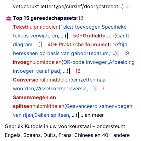
vetgedrukt lettertype/cursief/doorgestreept...) ...
Top 15 gereedschapssets
:
12
Tekst
hulpmiddelen
(
Tekst toevoegen
,
Specifieke
tekens verwijderen
, ...)
|
50+
Grafiek
typen
(
Gantt-
diagram
, ...)
|
40+ Praktische
formules
(
Leeftijd
berekenen op basis van geboortedatum
, ...)
|
19
Invoeg
hulpmiddelen
(
QR-code Invoegen
,
Afbeelding
invoegen vanaf pad
, ...)
|
12
Conversie
hulpmiddelen
(
Omzetten naar
woorden
,
Wisselkoersconversie
, ...)
|
7
Samenvoegen en
splitsen
hulpmiddelen
(
Geavanceerd samenvoegen
van rijen
,
Cellen splitsen
, ...)
|
... en meer
Gebruik Kutools in uw voorkeurstaal – ondersteunt
Engels, Spaans, Duits, Frans, Chinees en 40+ andere