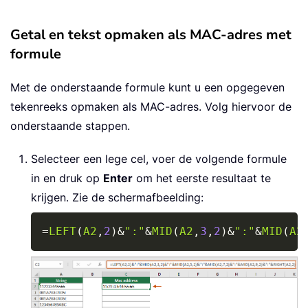
Getal en tekst opmaken als MAC-adres met
formule
Met de onderstaande formule kunt u een opgegeven
tekenreeks opmaken als MAC-adres. Volg hiervoor de
onderstaande stappen.
Selecteer een lege cel, voer de volgende formule
in en druk op
Enter
om het eerste resultaat te
krijgen. Zie de schermafbeelding:
Copy
=
LEFT
(
A2
,
2
)
&
":"
&
MID
(
A2
,
3
,
2
)
&
":"
&
MID
(
A2