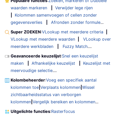
Populaire functies
:
Zoeken, markeren of Dubbele
waarden markeren
|
Verwijder lege rijen
|
Kolommen samenvoegen of cellen zonder
gegevensverlies
|
Afronden zonder formule
...
Super ZOEKEN
:
VLookup met meerdere criteria
|
VLookup met meerdere waarden
|
VLookup over
meerdere werkbladen
|
Fuzzy Match
....
Geavanceerde keuzelijst
:
Snel een keuzelijst
maken
|
Afhankelijke keuzelijst
|
Keuzelijst met
meervoudige selectie
....
Kolombeheerder
:
Voeg een specifiek aantal
kolommen toe
|
Verplaats kolommen
|
Wissel
zichtbaarheidsstatus van verborgen
kolommen
|
Vergelijk bereiken en kolommen
...
Uitgelichte functies
:
Rasterfocus