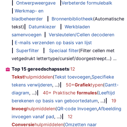
|
Ontwerpweergave
|
Verbeterde formulebalk
|
Werkmap- en
bladbeheerder
|
Bronnenbibliotheek
(Automatische
tekst)
|
Datumkiezer
|
Werkbladen
samenvoegen
|
Versleutelen/Cellen decoderen
|
E-mails verzenden op basis van lijst
|
Superfilter
|
Speciaal filter
(Filter cellen met
vetgedrukt lettertype/cursief/doorgestreept...) ...
Top 15 gereedschapssets
:
12
Tekst
hulpmiddelen
(
Tekst toevoegen
,
Specifieke
tekens verwijderen
, ...)
|
50+
Grafiek
typen
(
Gantt-
diagram
, ...)
|
40+ Praktische
formules
(
Leeftijd
berekenen op basis van geboortedatum
, ...)
|
19
Invoeg
hulpmiddelen
(
QR-code Invoegen
,
Afbeelding
invoegen vanaf pad
, ...)
|
12
Conversie
hulpmiddelen
(
Omzetten naar