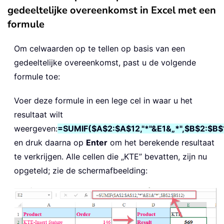
gedeeltelijke overeenkomst in Excel met een
formule
Om celwaarden op te tellen op basis van een
gedeeltelijke overeenkomst, past u de volgende
formule toe:
Voer deze formule in een lege cel in waar u het
resultaat wilt
weergeven:
=SUMIF($A$2:$A$12,"*"&E1&„*",$B$2:$B$
en druk daarna op
Enter
om het berekende resultaat
te verkrijgen. Alle cellen die „KTE” bevatten, zijn nu
opgeteld; zie de schermafbeelding: