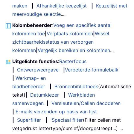
maken
|
Afhankelijke keuzelijst
|
Keuzelijst met
meervoudige selectie
....
Kolombeheerder
:
Voeg een specifiek aantal
kolommen toe
|
Verplaats kolommen
|
Wissel
zichtbaarheidsstatus van verborgen
kolommen
|
Vergelijk bereiken en kolommen
...
Uitgelichte functies
:
Rasterfocus
|
Ontwerpweergave
|
Verbeterde formulebalk
|
Werkmap- en
bladbeheerder
|
Bronnenbibliotheek
(Automatische
tekst)
|
Datumkiezer
|
Werkbladen
samenvoegen
|
Versleutelen/Cellen decoderen
|
E-mails verzenden op basis van lijst
|
Superfilter
|
Speciaal filter
(Filter cellen met
vetgedrukt lettertype/cursief/doorgestreept...) ...