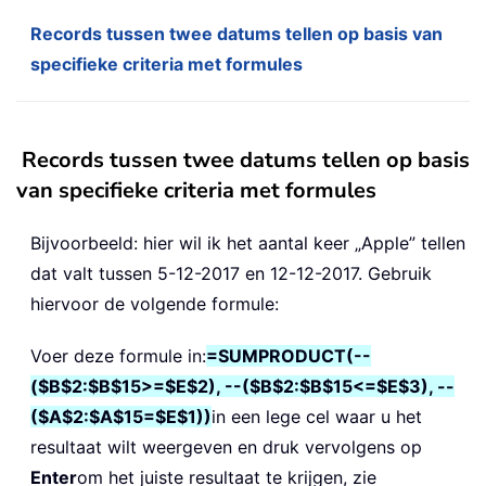
Records tussen twee datums tellen op basis van
specifieke criteria met formules
Records tussen twee datums tellen op basis
van specifieke criteria met formules
Bijvoorbeeld: hier wil ik het aantal keer „Apple” tellen
dat valt tussen 5-12-2017 en 12-12-2017. Gebruik
hiervoor de volgende formule:
Voer deze formule in:
=SUMPRODUCT(--
($B$2:$B$15>=$E$2), --($B$2:$B$15<=$E$3), --
($A$2:$A$15=$E$1))
in een lege cel waar u het
resultaat wilt weergeven en druk vervolgens op
Enter
om het juiste resultaat te krijgen, zie