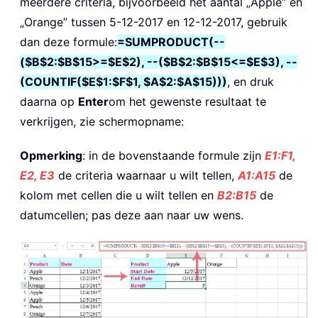
meerdere criteria, bijvoorbeeld het aantal „Apple” en
„Orange” tussen 5-12-2017 en 12-12-2017, gebruik
dan deze formule:
=SUMPRODUCT(--
($B$2:$B$15>=$E$2), --($B$2:$B$15<=$E$3), --
(COUNTIF($E$1:$F$1, $A$2:$A$15)))
, en druk
daarna op
Enter
om het gewenste resultaat te
verkrijgen, zie schermopname:
Opmerking
: in de bovenstaande formule zijn
E1:F1,
E2, E3
de criteria waarnaar u wilt tellen,
A1:A15
de
kolom met cellen die u wilt tellen en
B2:B15
de
datumcellen; pas deze aan naar uw wens.