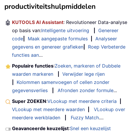
productiviteitshulpmiddelen
🤖
KUTOOLS AI Assistant
: Revolutioneer Data-analyse
op basis van:
Intelligente uitvoering
|
Genereer
code
|
Maak aangepaste formules
|
Analyseer
gegevens en genereer grafieken
|
Roep Verbeterde
functies aan
…
Populaire functies
:
Zoeken, markeren of Dubbele
waarden markeren
|
Verwijder lege rijen
|
Kolommen samenvoegen of cellen zonder
gegevensverlies
|
Afronden zonder formule
...
Super ZOEKEN
:
VLookup met meerdere criteria
|
VLookup met meerdere waarden
|
VLookup over
meerdere werkbladen
|
Fuzzy Match
....
Geavanceerde keuzelijst
:
Snel een keuzelijst