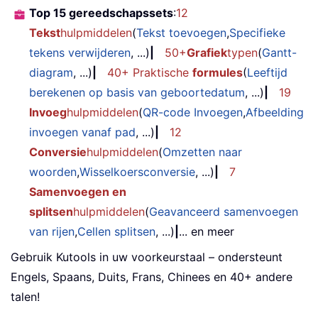
Top 15 gereedschapssets
:
12
Tekst
hulpmiddelen
(
Tekst toevoegen
,
Specifieke
tekens verwijderen
, ...)
|
50+
Grafiek
typen
(
Gantt-
diagram
, ...)
|
40+ Praktische
formules
(
Leeftijd
berekenen op basis van geboortedatum
, ...)
|
19
Invoeg
hulpmiddelen
(
QR-code Invoegen
,
Afbeelding
invoegen vanaf pad
, ...)
|
12
Conversie
hulpmiddelen
(
Omzetten naar
woorden
,
Wisselkoersconversie
, ...)
|
7
Samenvoegen en
splitsen
hulpmiddelen
(
Geavanceerd samenvoegen
van rijen
,
Cellen splitsen
, ...)
|
... en meer
Gebruik Kutools in uw voorkeurstaal – ondersteunt
Engels, Spaans, Duits, Frans, Chinees en 40+ andere
talen!