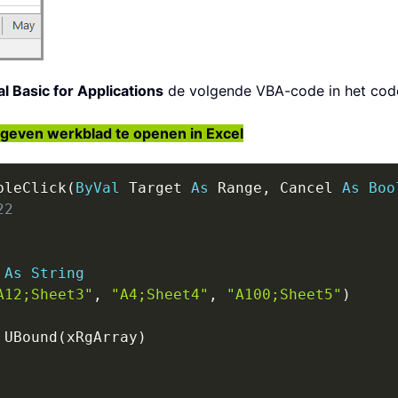
l Basic for Applications
de volgende VBA-code in het code
geven werkblad te openen in Excel
bleClick
(
ByVal
 Target 
As
 Range
,
 Cancel 
As
Boo
22
 
As
String
A12;Sheet3"
,
"A4;Sheet4"
,
"A100;Sheet5"
)
 UBound
(
xRgArray
)