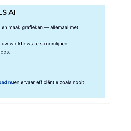
LS AI
s en maak grafieken — allemaal met
uw workflows te stroomlijnen.
loos.
oad nu
en ervaar efficiëntie zoals nooit