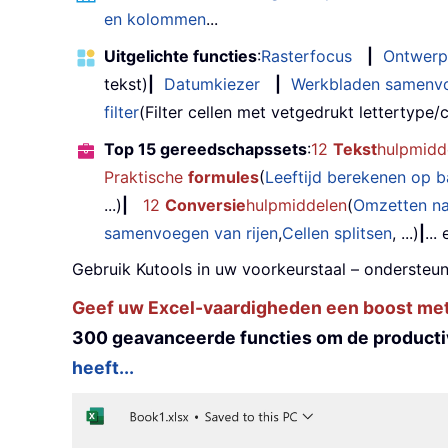
en kolommen
...
Uitgelichte functies
:
Rasterfocus
|
Ontwerp
tekst)
|
Datumkiezer
|
Werkbladen samenv
filter
(Filter cellen met vetgedrukt lettertype/cu
Top 15 gereedschapssets
:
12
Tekst
hulpmidd
Praktische
formules
(
Leeftijd berekenen op 
...)
|
12
Conversie
hulpmiddelen
(
Omzetten n
samenvoegen van rijen
,
Cellen splitsen
, ...)
|
...
Gebruik Kutools in uw voorkeurstaal – ondersteun
Geef uw Excel-vaardigheden een boost met K
300 geavanceerde functies om de productiv
heeft...