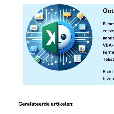
Ont
Slimm
eenvo
aange
VBA-
Formu
Tekst
Breid
tevor
Gerelateerde artikelen: