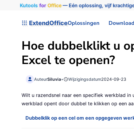
Kutools
for
Office
— Eén oplossing, vijf krachtige
ExtendOffice
Oplossingen
Downloa
Hoe dubbelklikt u o
Excel te openen?
Auteur
Siluvia
•
Wijzigingsdatum
2024-09-23
Wilt u razendsnel naar een specifiek werkblad i
werkblad opent door dubbel te klikken op een a
Dubbelklik op een cel om een opgegeven wer