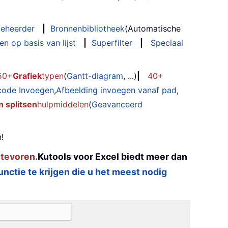
eheerder
|
Bronnenbibliotheek
(Automatische
n op basis van lijst
|
Superfilter
|
Speciaal
50+
Grafiek
typen
(
Gantt-diagram
, ...)
|
40+
code Invoegen
,
Afbeelding invoegen vanaf pad
,
 splitsen
hulpmiddelen
(
Geavanceerd
!
 tevoren.
Kutools voor Excel biedt meer dan
functie te krijgen die u het meest nodig