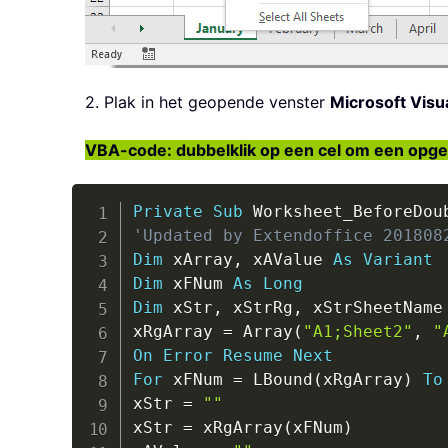
2. Plak in het geopende venster
Microsoft Visua
VBA-code: dubbelklik op een cel om een opge
Private
Sub
 Worksheet_BeforeDou
'Updated by Extendoffice 201808
Dim
 xArray
,
 xAValue 
As
Variant
Dim
 xFNum 
As
Long
Dim
 xStr
,
 xStrRg
,
 xStrSheetName
xRgArray 
=
 Array
(
"A1;Sheet2"
,
"
On
Error
Resume
Next
For
 xFNum 
=
 LBound
(
xRgArray
)
To
xStr 
=
""
xStr 
=
 xRgArray
(
xFNum
)