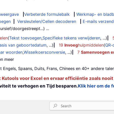
weergave
|
Verbeterde formulebalk
|
Werkmap- en bladb
oegen
|
Versleutelen/Cellen decoderen
|
E-mails verzende
rsief/doorgestreept...) ...
elen
(
Tekst toevoegen
,
Specifieke tekens verwijderen
, ...)
|
basis van geboortedatum
, ...)
|
19
Invoeg
hulpmiddelen
(
QR-
aar woorden
,
Wisselkoersconversie
, ...)
|
7
Samenvoegen en
 en meer
t Engels, Spaans, Duits, Frans, Chinees en 40+ andere talen
utools voor Excel en ervaar efficiëntie zoals nooit
iteit te verhogen en Tijd besparen.
Klik hier om de 