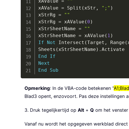
xAValue 
=
""
xAValue 
=
 Split
(
xStr
,
";"
)
xStrRg 
=
""
xStrRg 
=
 xAValue
(
0
)
xStrSheetName 
=
""
xStrSheetName 
=
 xAValue
(
1
)
If
Not
 Intersect
(
Target
,
 Range
(
Sheets
(
xStrSheetName
)
.
End
If
Next
End
Sub
Opmerking
: In de VBA-code betekenen "
A1;Bla
Blad3 opent, enzovoort. Pas deze instellingen 
3. Druk tegelijkertijd op
Alt
+
Q
om het venste
Vanaf nu wordt het opgegeven werkblad direct g