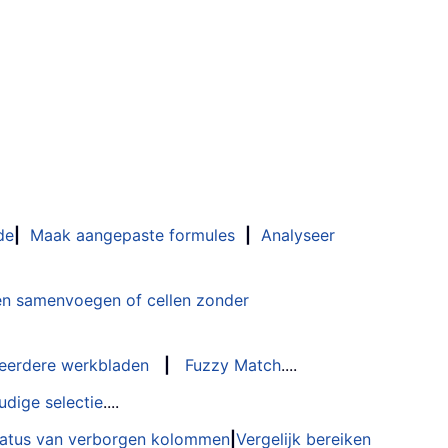
de
|
Maak aangepaste formules
|
Analyseer
n samenvoegen of cellen zonder
eerdere werkbladen
|
Fuzzy Match
....
udige selectie
....
status van verborgen kolommen
|
Vergelijk bereiken