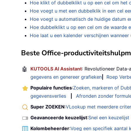
Hoe klikt of dubbelklikt u op een cel om het
Hoe voegt u met een dubbelklik in een cel een
Hoe voegt u automatisch de huidige datum en t
Hoe dubbelklikt u op een cel om de waarde e
Hoe laat u een kalender verschijnen wanneer u
Beste Office-productiviteitshulp
🤖
KUTOOLS AI Assistant
: Revolutioneer Data-
gegevens en genereer grafieken
|
Roep Verbe
Populaire functies
:
Zoeken, markeren of Dub
gegevensverlies
|
Afronden zonder formul
Super ZOEKEN
:
VLookup met meerdere criter
Geavanceerde keuzelijst
:
Snel een keuzelijs
Kolombeheerder
:
Voeg een specifiek aantal