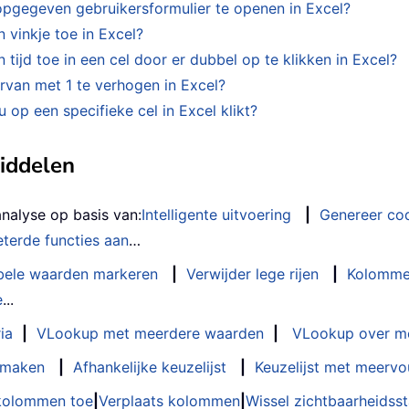
 opgegeven gebruikersformulier te openen in Excel?
 vinkje toe in Excel?
ijd toe in een cel door er dubbel op te klikken in Excel?
rvan met 1 te verhogen in Excel?
 op een specifieke cel in Excel klikt?
middelen
analyse op basis van:
Intelligente uitvoering
|
Genereer co
terde functies aan
…
bele waarden markeren
|
Verwijder lege rijen
|
Kolomme
e
...
ia
|
VLookup met meerdere waarden
|
VLookup over m
t maken
|
Afhankelijke keuzelijst
|
Keuzelijst met meervo
 kolommen toe
|
Verplaats kolommen
|
Wissel zichtbaarheids