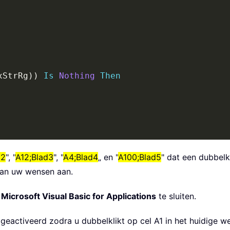
xStrRg
)
)
Is
Nothing
Then
d2
", "
A12;Blad3
", "
A4;Blad4
„ en "
A100;Blad5
" dat een dubbelk
aan uw wensen aan.
r
Microsoft Visual Basic for Applications
te sluiten.
eactiveerd zodra u dubbelklikt op cel A1 in het huidige w