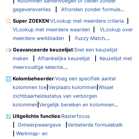
|
Kolommen samenvoegen of cellen zonder
gegevensverlies
|
Afronden zonder formule
...
Super ZOEKEN
:
VLookup met meerdere criteria
|
VLookup met meerdere waarden
|
VLookup over
meerdere werkbladen
|
Fuzzy Match
....
Geavanceerde keuzelijst
:
Snel een keuzelijst
maken
|
Afhankelijke keuzelijst
|
Keuzelijst met
meervoudige selectie
....
Kolombeheerder
:
Voeg een specifiek aantal
kolommen toe
|
Verplaats kolommen
|
Wissel
zichtbaarheidsstatus van verborgen
kolommen
|
Vergelijk bereiken en kolommen
...
Uitgelichte functies
:
Rasterfocus
|
Ontwerpweergave
|
Verbeterde formulebalk
|
Werkmap- en