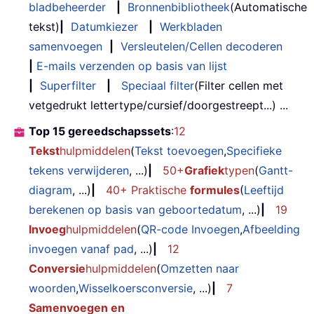
bladbeheerder
|
Bronnenbibliotheek
(Automatische
tekst)
|
Datumkiezer
|
Werkbladen
samenvoegen
|
Versleutelen/Cellen decoderen
|
E-mails verzenden op basis van lijst
|
Superfilter
|
Speciaal filter
(Filter cellen met
vetgedrukt lettertype/cursief/doorgestreept...) ...
Top 15 gereedschapssets
:
12
Tekst
hulpmiddelen
(
Tekst toevoegen
,
Specifieke
tekens verwijderen
, ...)
|
50+
Grafiek
typen
(
Gantt-
diagram
, ...)
|
40+ Praktische
formules
(
Leeftijd
berekenen op basis van geboortedatum
, ...)
|
19
Invoeg
hulpmiddelen
(
QR-code Invoegen
,
Afbeelding
invoegen vanaf pad
, ...)
|
12
Conversie
hulpmiddelen
(
Omzetten naar
woorden
,
Wisselkoersconversie
, ...)
|
7
Samenvoegen en