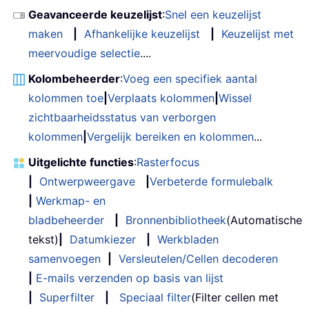
Geavanceerde keuzelijst
:
Snel een keuzelijst
maken
|
Afhankelijke keuzelijst
|
Keuzelijst met
meervoudige selectie
....
Kolombeheerder
:
Voeg een specifiek aantal
kolommen toe
|
Verplaats kolommen
|
Wissel
zichtbaarheidsstatus van verborgen
kolommen
|
Vergelijk bereiken en kolommen
...
Uitgelichte functies
:
Rasterfocus
|
Ontwerpweergave
|
Verbeterde formulebalk
|
Werkmap- en
bladbeheerder
|
Bronnenbibliotheek
(Automatische
tekst)
|
Datumkiezer
|
Werkbladen
samenvoegen
|
Versleutelen/Cellen decoderen
|
E-mails verzenden op basis van lijst
|
Superfilter
|
Speciaal filter
(Filter cellen met