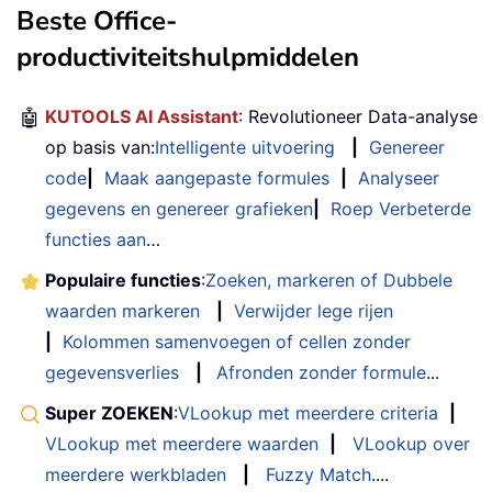
Beste Office-
productiviteitshulpmiddelen
🤖
KUTOOLS AI Assistant
: Revolutioneer Data-analyse
op basis van:
Intelligente uitvoering
|
Genereer
code
|
Maak aangepaste formules
|
Analyseer
gegevens en genereer grafieken
|
Roep Verbeterde
functies aan
…
Populaire functies
:
Zoeken, markeren of Dubbele
waarden markeren
|
Verwijder lege rijen
|
Kolommen samenvoegen of cellen zonder
gegevensverlies
|
Afronden zonder formule
...
Super ZOEKEN
:
VLookup met meerdere criteria
|
VLookup met meerdere waarden
|
VLookup over
meerdere werkbladen
|
Fuzzy Match
....