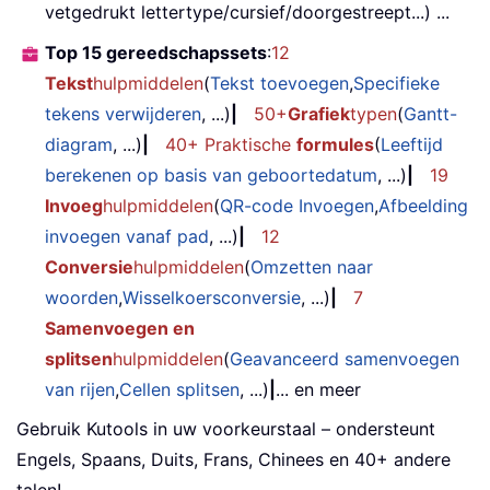
vetgedrukt lettertype/cursief/doorgestreept...) ...
Top 15 gereedschapssets
:
12
Tekst
hulpmiddelen
(
Tekst toevoegen
,
Specifieke
tekens verwijderen
, ...)
|
50+
Grafiek
typen
(
Gantt-
diagram
, ...)
|
40+ Praktische
formules
(
Leeftijd
berekenen op basis van geboortedatum
, ...)
|
19
Invoeg
hulpmiddelen
(
QR-code Invoegen
,
Afbeelding
invoegen vanaf pad
, ...)
|
12
Conversie
hulpmiddelen
(
Omzetten naar
woorden
,
Wisselkoersconversie
, ...)
|
7
Samenvoegen en
splitsen
hulpmiddelen
(
Geavanceerd samenvoegen
van rijen
,
Cellen splitsen
, ...)
|
... en meer
Gebruik Kutools in uw voorkeurstaal – ondersteunt
Engels, Spaans, Duits, Frans, Chinees en 40+ andere
talen!