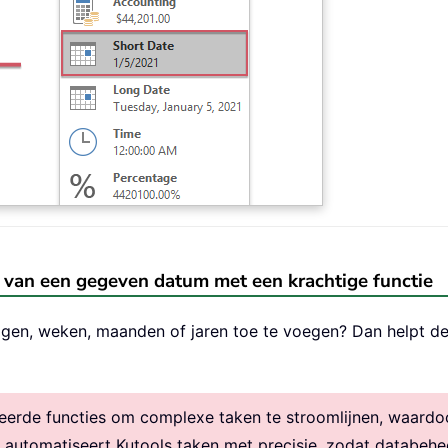
 van een gegeven datum met een krachtige functie
gen, weken, maanden of jaren toe te voegen? Dan helpt d
rde functies om complexe taken te stroomlijnen, waardoor 
, automatiseert Kutools taken met precisie, zodat databehe