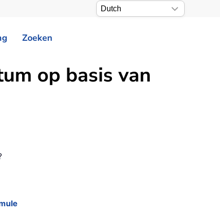
ng
Zoeken
tum op basis van
?
rmule