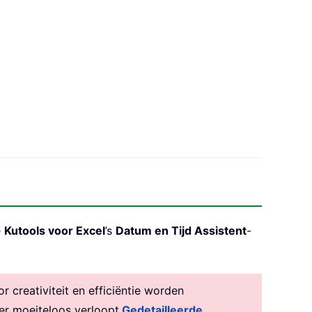
e
Kutools voor Excel
’s
Datum en Tijd Assistent
-
creativiteit en efficiëntie worden
er moeiteloos verloopt.
Gedetailleerde