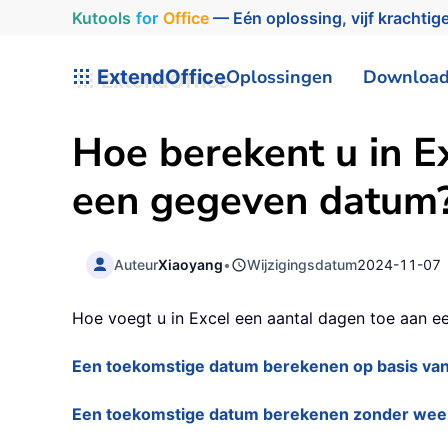
Kutools
for
Office
— Eén oplossing, vijf krachtige
ExtendOffice
Oplossingen
Downloa
Hoe berekent u in E
een gegeven datum
Auteur
Xiaoyang
•
Wijzigingsdatum
2024-11-07
Hoe voegt u in Excel een aantal dagen toe aan
Een toekomstige datum berekenen op basis va
Een toekomstige datum berekenen zonder wee