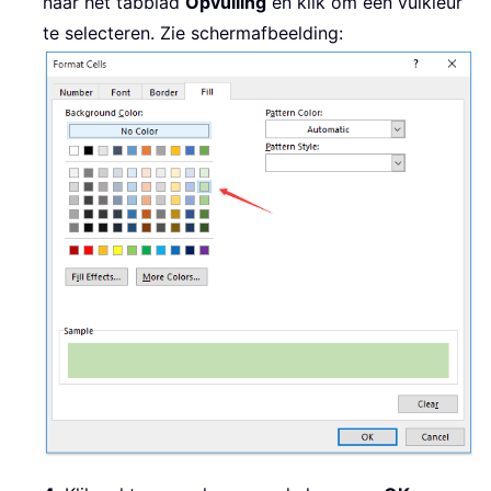
naar het tabblad
Opvulling
en klik om een vulkleur
te selecteren. Zie schermafbeelding: