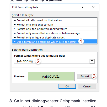
3
. Ga in het dialoogvenster Celopmaak instellen