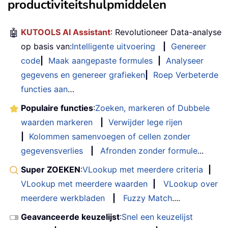
productiviteitshulpmiddelen
🤖
KUTOOLS AI Assistant
: Revolutioneer Data-analyse
op basis van:
Intelligente uitvoering
|
Genereer
code
|
Maak aangepaste formules
|
Analyseer
gegevens en genereer grafieken
|
Roep Verbeterde
functies aan
…
Populaire functies
:
Zoeken, markeren of Dubbele
waarden markeren
|
Verwijder lege rijen
|
Kolommen samenvoegen of cellen zonder
gegevensverlies
|
Afronden zonder formule
...
Super ZOEKEN
:
VLookup met meerdere criteria
|
VLookup met meerdere waarden
|
VLookup over
meerdere werkbladen
|
Fuzzy Match
....
Geavanceerde keuzelijst
:
Snel een keuzelijst