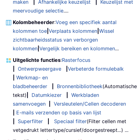
maken
|
Afhankelijke keuzelijst
|
Keuzelijst met
meervoudige selectie
....
Kolombeheerder
:
Voeg een specifiek aantal
kolommen toe
|
Verplaats kolommen
|
Wissel
zichtbaarheidsstatus van verborgen
kolommen
|
Vergelijk bereiken en kolommen
...
Uitgelichte functies
:
Rasterfocus
|
Ontwerpweergave
|
Verbeterde formulebalk
|
Werkmap- en
bladbeheerder
|
Bronnenbibliotheek
(Automatische
tekst)
|
Datumkiezer
|
Werkbladen
samenvoegen
|
Versleutelen/Cellen decoderen
|
E-mails verzenden op basis van lijst
|
Superfilter
|
Speciaal filter
(Filter cellen met
vetgedrukt lettertype/cursief/doorgestreept...) ...