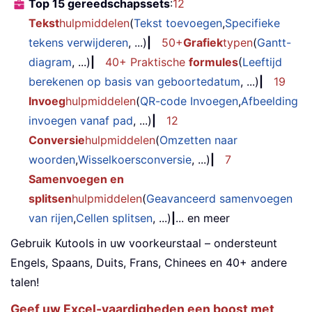
Top 15 gereedschapssets
:
12
Tekst
hulpmiddelen
(
Tekst toevoegen
,
Specifieke
tekens verwijderen
, ...)
|
50+
Grafiek
typen
(
Gantt-
diagram
, ...)
|
40+ Praktische
formules
(
Leeftijd
berekenen op basis van geboortedatum
, ...)
|
19
Invoeg
hulpmiddelen
(
QR-code Invoegen
,
Afbeelding
invoegen vanaf pad
, ...)
|
12
Conversie
hulpmiddelen
(
Omzetten naar
woorden
,
Wisselkoersconversie
, ...)
|
7
Samenvoegen en
splitsen
hulpmiddelen
(
Geavanceerd samenvoegen
van rijen
,
Cellen splitsen
, ...)
|
... en meer
Gebruik Kutools in uw voorkeurstaal – ondersteunt
Engels, Spaans, Duits, Frans, Chinees en 40+ andere
talen!
Geef uw Excel-vaardigheden een boost met