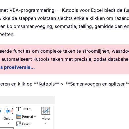
 met VBA-programmering — Kutools voor Excel biedt de fun
wikkelde stappen volstaan slechts enkele klikken om razen
ien kolomsamenvoeging, sommatie, telling, gemiddelden en
oeften.
rde functies om complexe taken te stroomlijnen, waardoor 
, automatiseert Kutools taken met precisie, zodat databehe
is proefversie...
ineren en klik op **Kutools** > **Samenvoegen en splitsen