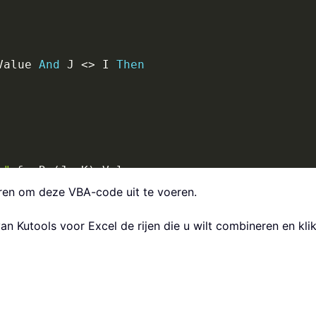
Value 
And
 J 
<
>
 I 
Then
,"
&
 xRg
(
J
,
 K
)
.
eren om deze VBA-code uit te voeren.
van Kutools voor Excel de rijen die u wilt combineren en kli