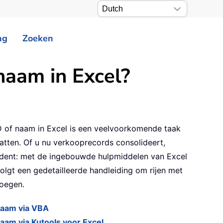
ng
Zoeken
naam in Excel?
D of naam in Excel is een veelvoorkomende taak
tten. Of u nu verkooprecords consolideert,
rdent: met de ingebouwde hulpmiddelen van Excel
 volgt een gedetailleerde handleiding om rijen met
oegen.
naam via VBA
aam via Kutools voor Excel