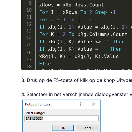
xRows 
=
 xRg
.
Rows
.
For
 I 
=
 xRows 
To
2
Step
-
1
For
 J 
=
1
To
 I 
-
1
If
 xRg
(
I
,
1
)
.
Value 
=
 xRg
(
J
,
1
)
.
For
 K 
=
2
To
 xRg
.
Columns
.
If
 xRg
(
J
,
 K
)
.
Value 
<
>
""
Then
If
 xRg
(
I
,
 K
)
.
Value 
=
""
Then
xRg
(
I
,
 K
)
=
 xRg
(
J
,
 K
)
.
Else
xRg
(
I
,
 K
)
=
 xRg
(
I
,
 K
)
.
Value 
&
"
End
If
3. Druk op de F5-toets of klik op de knop Uitvo
End
If
Next
4. Selecteer in het verschijnende dialoogvenster 
xRg
(
J
,
1
)
.
EntireRow
.
Delete

I 
=
 I 
-
1
J 
=
 J 
-
1
End
If
Next