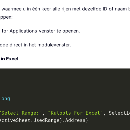
aarmee u in één keer alle rijen met dezelfde ID of naam 
appen:
c for Applications-venster te openen.
ode direct in het modulevenster.
in Excel
Long
"Select Range:"
,
"Kutools For Excel"
,
 Selecti
ActiveSheet
.
UsedRange
)
.
Address
)