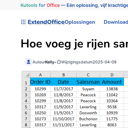
Kutools
for
Office
— Eén oplossing, vijf krachtige
ExtendOffice
Oplossingen
Downloa
Hoe voeg je rijen s
Auteur
Kelly
•
Wijzigingsdatum
2025-04-09