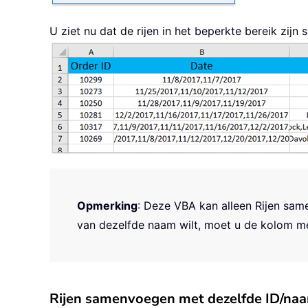
Next
ActiveSheet
.
UsedRange
.
Columns
.
U ziet nu dat de rijen in het beperkte bereik zi
End
Sub
Opmerking
: Deze VBA kan alleen Rijen sam
van dezelfde naam wilt, moet u de kolom me
Rijen samenvoegen met dezelfde ID/naa