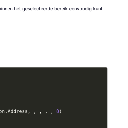
binnen het geselecteerde bereik eenvoudig kunt
Copy
on
.
Address
,
,
,
,
,
8
)