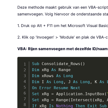
Deze methode maakt gebruik van een VBA-script w
samenvoegen. Volg hiervoor de onderstaande st
1. Druk op Alt + F11 om het Microsoft Visual Basi
2. Klik op 'Invoegen' > 'Module' en plak de VBA-c
VBA: Rijen samenvoegen met dezelfde ID/naam 
Sub
 Consolidate_Rows
(
)
Dim
 xRg 
As
Dim
 xRows 
As
Long
Dim
 I 
As
Long
,
 J 
As
Long
,
 K 
As
On
Error
Resume
Next
Set
 xRg 
=
 Application
.
InputBox
(
Set
 xRg 
=
 Range
(
Intersect
(
xRg
,
 
If
 xRg 
Is
Nothing
Then
Exit
Sub