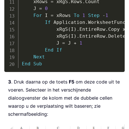
    xRows 
=
 xRgS
.
Rows
.
Count

    J 
=
0
For
 I 
=
 xRows 
To
1
Step
-
1
If
 Application
.
WorksheetFunct
            xRgS
(
I
)
.
EntireRow
.
Copy xR
            xRgS
(
I
)
.
EntireRow
.
Delete

            J 
=
 J 
+
1
End
If
Next
End
Sub
3
. Druk daarna op de toets
F5
om deze code uit te
voeren. Selecteer in het verschijnende
dialoogvenster de kolom met de dubbele cellen
waarop u de verplaatsing wilt baseren; zie
schermafbeelding: