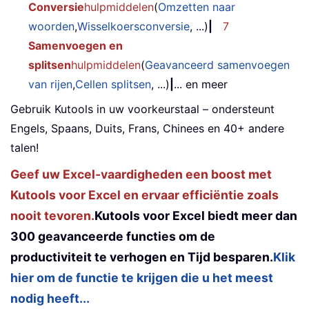
Conversie
hulpmiddelen
(
Omzetten naar
woorden
,
Wisselkoersconversie
, ...)
|
7
Samenvoegen en
splitsen
hulpmiddelen
(
Geavanceerd samenvoegen
van rijen
,
Cellen splitsen
, ...)
|
... en meer
Gebruik Kutools in uw voorkeurstaal – ondersteunt
Engels, Spaans, Duits, Frans, Chinees en 40+ andere
talen!
Geef uw Excel-vaardigheden een boost met
Kutools voor Excel en ervaar efficiëntie zoals
nooit tevoren.
Kutools voor Excel biedt meer dan
300 geavanceerde functies om de
productiviteit te verhogen en Tijd besparen.
Klik
hier om de functie te krijgen die u het meest
nodig heeft...