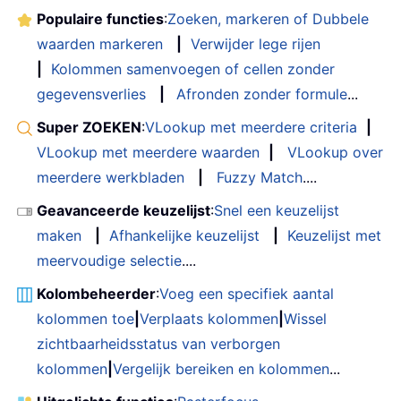
Populaire functies
:
Zoeken, markeren of Dubbele
waarden markeren
|
Verwijder lege rijen
|
Kolommen samenvoegen of cellen zonder
gegevensverlies
|
Afronden zonder formule
...
Super ZOEKEN
:
VLookup met meerdere criteria
|
VLookup met meerdere waarden
|
VLookup over
meerdere werkbladen
|
Fuzzy Match
....
Geavanceerde keuzelijst
:
Snel een keuzelijst
maken
|
Afhankelijke keuzelijst
|
Keuzelijst met
meervoudige selectie
....
Kolombeheerder
:
Voeg een specifiek aantal
kolommen toe
|
Verplaats kolommen
|
Wissel
zichtbaarheidsstatus van verborgen
kolommen
|
Vergelijk bereiken en kolommen
...