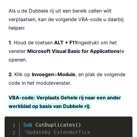
Als u de Dubbele rij uit een bereik cellen wilt
verplaatsen, kan de volgende VBA-code u daarbij
helpen:
1
. Houd de toetsen
ALT + F11
ingedrukt om het
venster
Microsoft Visual Basic for Applications
te
openen.
2
. Klik op
Invoegen
>
Module
, en plak de volgende
code in het modulevenster.
VBA-code: Verplaats Gehele rij naar een ander
werkblad op basis van Dubbele rij:
Copy
Sub
 CutDuplicates
(
)
'Updateby Extendoffice