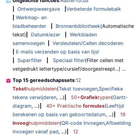
Uitgelichte functies
:
Rasterfocus
|
Ontwerpweergave
|
Verbeterde formulebalk
|
Werkmap- en
bladbeheerder
|
Bronnenbibliotheek
(Automatische
tekst)
|
Datumkiezer
|
Werkbladen
samenvoegen
|
Versleutelen/Cellen decoderen
|
E-mails verzenden op basis van lijst
|
Superfilter
|
Speciaal filter
(Filter cellen met
vetgedrukt lettertype/cursief/doorgestreept...) ...
Top 15 gereedschapssets
:
12
Tekst
hulpmiddelen
(
Tekst toevoegen
,
Specifieke
tekens verwijderen
, ...)
|
50+
Grafiek
typen
(
Gantt-
diagram
, ...)
|
40+ Praktische
formules
(
Leeftijd
berekenen op basis van geboortedatum
, ...)
|
19
Invoeg
hulpmiddelen
(
QR-code Invoegen
,
Afbeelding
invoegen vanaf pad
, ...)
|
12