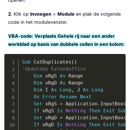
openen.
2
. Klik op
Invoegen
>
Module
en plak de volgende
code in het modulevenster.
VBA-code: Verplaats Gehele rij naar een ander
werkblad op basis van dubbele cellen in een kolom:
Copy
Sub
 CutDuplicates
(
)
'Updateby Extendoffice
Dim
 xRgS 
As
 Range

Dim
 xRgD 
As
 Range

Dim
 I 
As
Long
,
 J 
As
Long
On
Error
Resume
Next
Set
 xRgS 
=
 Application
.
InputBox
(
"
If
 xRgS 
Is
Nothing
Then
Exit
Sub
Set
 xRgD 
=
 Application
.
InputBox
(
"
If
 xRgD 
Is
Nothing
Then
Exit
Sub