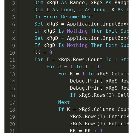
Dim
 xRgD 
As
 Range
,
 xRgS 
As
 Range

Dim
 I 
As
Long
,
 J 
As
Long
,
 K 
As
Lo
On
Error
Resume
Next
Set
 xRgS 
=
 Application
.
InputBox
(
"
If
 xRgS 
Is
Nothing
Then
Exit
Sub
Set
 xRgD 
=
 Application
.
InputBox
(
"
If
 xRgD 
Is
Nothing
Then
Exit
Sub
    KK 
=
0
For
 I 
=
 xRgS
.
Rows
.
Count 
To
1
Step
For
 J 
=
1
To
 I 
-
1
For
 K 
=
1
To
 xRgS
.
Columns
                Debug
.
Print xRgS
.
Rows
                Debug
.
Print xRgS
.
Rows
If
 xRgS
.
Rows
(
I
)
.
Cells
Next
If
 K 
=
 xRgS
.
Columns
.
Count
                xRgS
.
Rows
(
I
)
.
EntireRo
                xRgS
.
Rows
(
I
)
.
EntireRo
                KK 
=
 KK 
+
1