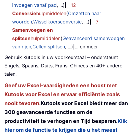
invoegen vanaf pad
, ...)
|
12
Conversie
hulpmiddelen
(
Omzetten naar
woorden
,
Wisselkoersconversie
, ...)
|
7
Samenvoegen en
splitsen
hulpmiddelen
(
Geavanceerd samenvoegen
van rijen
,
Cellen splitsen
, ...)
|
... en meer
Gebruik Kutools in uw voorkeurstaal – ondersteunt
Engels, Spaans, Duits, Frans, Chinees en 40+ andere
talen!
Geef uw Excel-vaardigheden een boost met
Kutools voor Excel en ervaar efficiëntie zoals
nooit tevoren.
Kutools voor Excel biedt meer dan
300 geavanceerde functies om de
productiviteit te verhogen en Tijd besparen.
Klik
hier om de functie te krijgen die u het meest