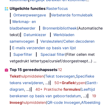
Uitgelichte functies
:
Rasterfocus
|
Ontwerpweergave
|
Verbeterde formulebalk
|
Werkmap- en
bladbeheerder
|
Bronnenbibliotheek
(Automatische
tekst)
|
Datumkiezer
|
Werkbladen
samenvoegen
|
Versleutelen/Cellen decoderen
|
E-mails verzenden op basis van lijst
|
Superfilter
|
Speciaal filter
(Filter cellen met
vetgedrukt lettertype/cursief/doorgestreept...) ...
Top 15 gereedschapssets
:
12
Tekst
hulpmiddelen
(
Tekst toevoegen
,
Specifieke
tekens verwijderen
, ...)
|
50+
Grafiek
typen
(
Gantt-
diagram
, ...)
|
40+ Praktische
formules
(
Leeftijd
berekenen op basis van geboortedatum
, ...)
|
19
Invoeg
hulpmiddelen
(
QR-code Invoegen
,
Afbeelding