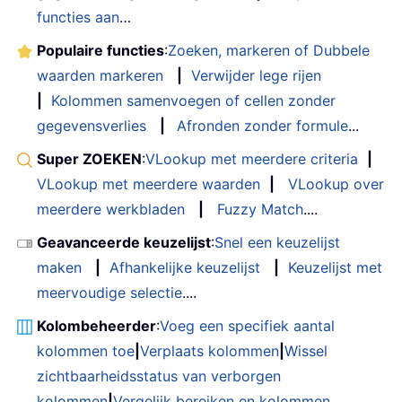
functies aan
…
Populaire functies
:
Zoeken, markeren of Dubbele
waarden markeren
|
Verwijder lege rijen
|
Kolommen samenvoegen of cellen zonder
gegevensverlies
|
Afronden zonder formule
...
Super ZOEKEN
:
VLookup met meerdere criteria
|
VLookup met meerdere waarden
|
VLookup over
meerdere werkbladen
|
Fuzzy Match
....
Geavanceerde keuzelijst
:
Snel een keuzelijst
maken
|
Afhankelijke keuzelijst
|
Keuzelijst met
meervoudige selectie
....
Kolombeheerder
:
Voeg een specifiek aantal
kolommen toe
|
Verplaats kolommen
|
Wissel
zichtbaarheidsstatus van verborgen
kolommen
|
Vergelijk bereiken en kolommen
...