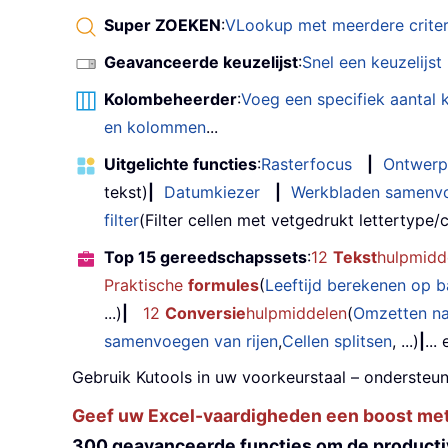
Super ZOEKEN
:
VLookup met meerdere criter
Geavanceerde keuzelijst
:
Snel een keuzelijs
Kolombeheerder
:
Voeg een specifiek aantal
en kolommen
...
Uitgelichte functies
:
Rasterfocus
|
Ontwerp
tekst)
|
Datumkiezer
|
Werkbladen samenv
filter
(Filter cellen met vetgedrukt lettertype/cu
Top 15 gereedschapssets
:
12
Tekst
hulpmidd
Praktische
formules
(
Leeftijd berekenen op 
...)
|
12
Conversie
hulpmiddelen
(
Omzetten n
samenvoegen van rijen
,
Cellen splitsen
, ...)
|
...
Gebruik Kutools in uw voorkeurstaal – ondersteun
Geef uw Excel-vaardigheden een boost met K
300 geavanceerde functies om de productiv