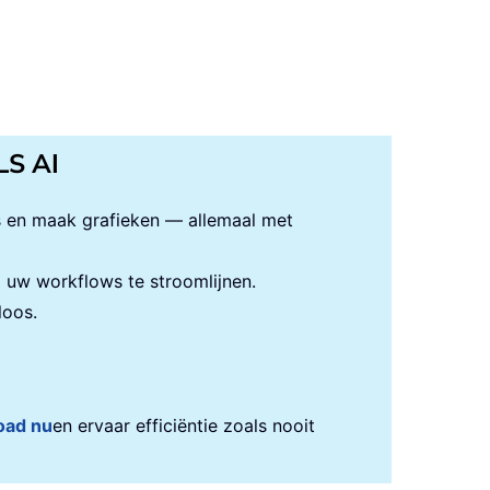
LS AI
s en maak grafieken — allemaal met
uw workflows te stroomlijnen.
loos.
oad nu
en ervaar efficiëntie zoals nooit