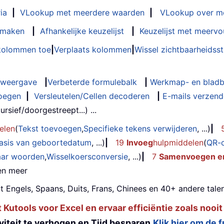
ia
|
VLookup met meerdere waarden
|
VLookup over m
t maken
|
Afhankelijke keuzelijst
|
Keuzelijst met meervo
 kolommen toe
|
Verplaats kolommen
|
Wissel zichtbaarheids
weergave
|
Verbeterde formulebalk
|
Werkmap- en bladb
oegen
|
Versleutelen/Cellen decoderen
|
E-mails verzende
rsief/doorgestreept...) ...
elen
(
Tekst toevoegen
,
Specifieke tekens verwijderen
, ...)
|
basis van geboortedatum
, ...)
|
19
Invoeg
hulpmiddelen
(
QR-
aar woorden
,
Wisselkoersconversie
, ...)
|
7
Samenvoegen en
 en meer
t Engels, Spaans, Duits, Frans, Chinees en 40+ andere talen
utools voor Excel en ervaar efficiëntie zoals nooit
iteit te verhogen en Tijd besparen.
Klik hier om de 