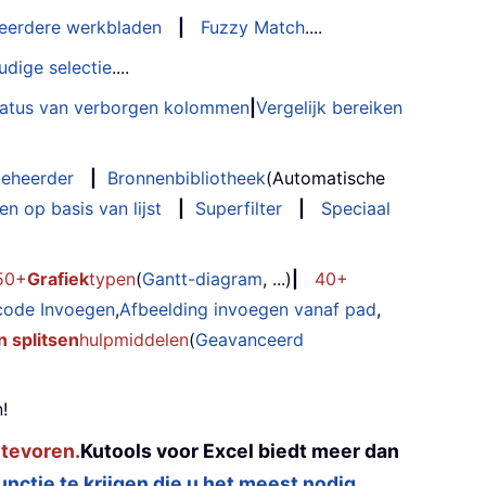
eerdere werkbladen
|
Fuzzy Match
....
udige selectie
....
status van verborgen kolommen
|
Vergelijk bereiken
eheerder
|
Bronnenbibliotheek
(Automatische
n op basis van lijst
|
Superfilter
|
Speciaal
50+
Grafiek
typen
(
Gantt-diagram
, ...)
|
40+
code Invoegen
,
Afbeelding invoegen vanaf pad
,
 splitsen
hulpmiddelen
(
Geavanceerd
!
 tevoren.
Kutools voor Excel biedt meer dan
functie te krijgen die u het meest nodig