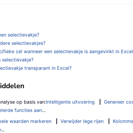
een selectievakje?
dere selectievakjes?
ifieke cel wanneer een selectievakje is aangevinkt in Exce
n selectievakje?
ctievakje transparant in Excel?
middelen
analyse op basis van:
Intelligente uitvoering
|
Genereer co
terde functies aan
…
bele waarden markeren
|
Verwijder lege rijen
|
Kolomme
e
...