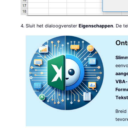
4. Sluit het dialoogvenster
Eigenschappen
. De t
Ont
Slimm
eenvo
aange
VBA-
Formu
Tekst
Breid
tevor