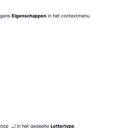
olgens
Eigenschappen
in het contextmenu.
 knop
in het gedeelte
Lettertype
.