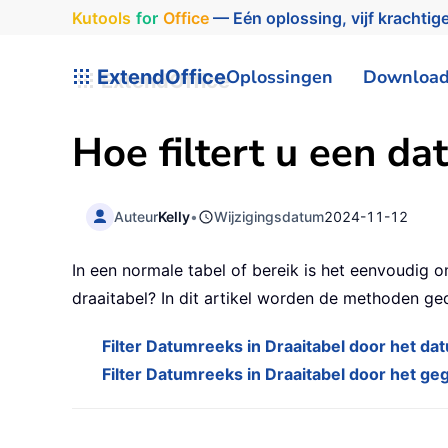
Kutools
for
Office
— Eén oplossing, vijf krachtige
ExtendOffice
Oplossingen
Downloa
Hoe filtert u een da
Auteur
Kelly
•
Wijzigingsdatum
2024-11-12
In een normale tabel of bereik is het eenvoudig 
draaitabel? In dit artikel worden de methoden ged
Filter Datumreeks in Draaitabel door het dat
Filter Datumreeks in Draaitabel door het geg