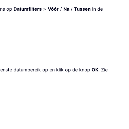
gens op
Datumfilters
>
Vóór
/
Na
/
Tussen
in de
ewenste datumbereik op en klik op de knop
OK
. Zie