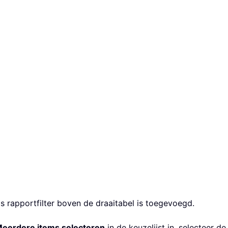
ls rapportfilter boven de draaitabel is toegevoegd.
eerdere items selecteren
in de keuzelijst in, selecteer de