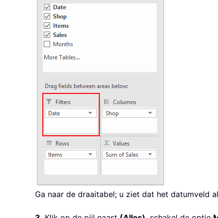
Ga naar de draaitabel; u ziet dat het datumveld a
3
. Klik op de pijl naast
(Alles)
, schakel de optie
M