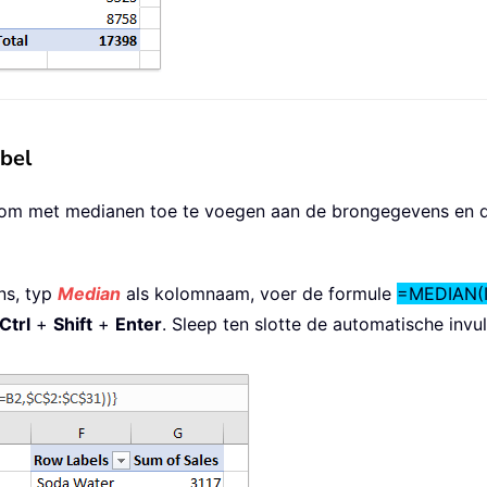
bel
om met medianen toe te voegen aan de brongegevens en d
ns, typ
Median
als kolomnaam, voer de formule
=MEDIAN(I
Ctrl
+
Shift
+
Enter
. Sleep ten slotte de automatische invu