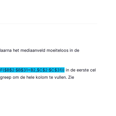
aarna het mediaanveld moeiteloos in de
F($B$2:$B$31=B2,$C$2:$C$31))
in de eerste cel
lgreep om de hele kolom te vullen. Zie