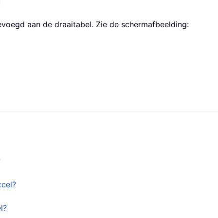
gevoegd aan de draaitabel. Zie de schermafbeelding:
?
xcel?
l?