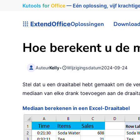
Kutools
for
Office
— Eén oplossing, vijf krachtige
ExtendOffice
Oplossingen
Downloa
Hoe berekent u de m
Auteur
Kelly
•
Wijzigingsdatum
2024-09-24
Stel dat u een draaitabel hebt gemaakt om de ve
mediaan van elke drank toevoegen aan de draaitabe
Mediaan berekenen in een Excel-Draaitabel