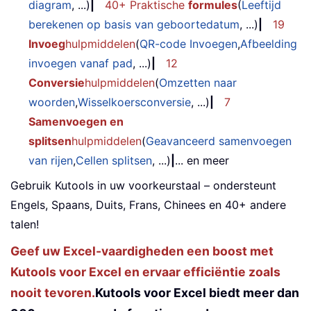
diagram
, ...)
|
40+ Praktische
formules
(
Leeftijd
berekenen op basis van geboortedatum
, ...)
|
19
Invoeg
hulpmiddelen
(
QR-code Invoegen
,
Afbeelding
invoegen vanaf pad
, ...)
|
12
Conversie
hulpmiddelen
(
Omzetten naar
woorden
,
Wisselkoersconversie
, ...)
|
7
Samenvoegen en
splitsen
hulpmiddelen
(
Geavanceerd samenvoegen
van rijen
,
Cellen splitsen
, ...)
|
... en meer
Gebruik Kutools in uw voorkeurstaal – ondersteunt
Engels, Spaans, Duits, Frans, Chinees en 40+ andere
talen!
Geef uw Excel-vaardigheden een boost met
Kutools voor Excel en ervaar efficiëntie zoals
nooit tevoren.
Kutools voor Excel biedt meer dan