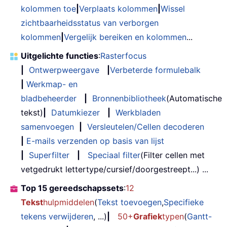
kolommen toe
|
Verplaats kolommen
|
Wissel
zichtbaarheidsstatus van verborgen
kolommen
|
Vergelijk bereiken en kolommen
...
Uitgelichte functies
:
Rasterfocus
|
Ontwerpweergave
|
Verbeterde formulebalk
|
Werkmap- en
bladbeheerder
|
Bronnenbibliotheek
(Automatische
tekst)
|
Datumkiezer
|
Werkbladen
samenvoegen
|
Versleutelen/Cellen decoderen
|
E-mails verzenden op basis van lijst
|
Superfilter
|
Speciaal filter
(Filter cellen met
vetgedrukt lettertype/cursief/doorgestreept...) ...
Top 15 gereedschapssets
:
12
Tekst
hulpmiddelen
(
Tekst toevoegen
,
Specifieke
tekens verwijderen
, ...)
|
50+
Grafiek
typen
(
Gantt-