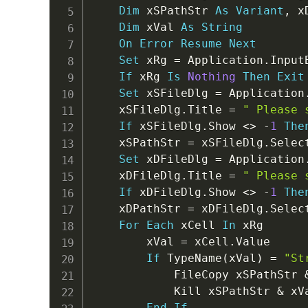
Dim
 xSPathStr 
As
Variant
,
 x
Dim
 xVal 
As
String
On
Error
Resume
Next
Set
 xRg 
=
 Application
.
Input
If
 xRg 
Is
Nothing
Then
Exit
Set
 xSFileDlg 
=
 Application
    xSFileDlg
.
Title 
=
" Please 
If
 xSFileDlg
.
Show 
<
>
-
1
The
    xSPathStr 
=
 xSFileDlg
.
Selec
Set
 xDFileDlg 
=
 Application
    xDFileDlg
.
Title 
=
" Please 
If
 xDFileDlg
.
Show 
<
>
-
1
The
    xDPathStr 
=
 xDFileDlg
.
Selec
For
Each
 xCell 
In
 xRg

        xVal 
=
 xCell
.
Value

If
 TypeName
(
xVal
)
=
"St
            FileCopy xSPathStr 
            Kill xSPathStr 
&
 xVa
End
If