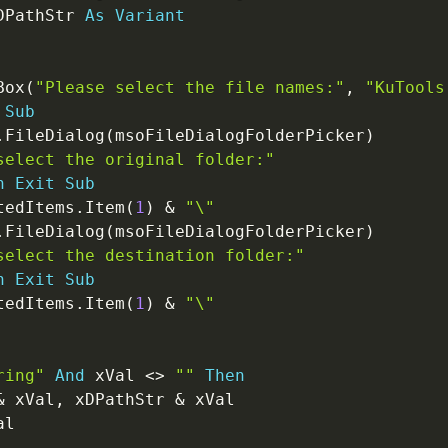
DPathStr 
As
Variant
Box
(
"Please select the file names:"
,
"KuTools
Sub
.
FileDialog
(
msoFileDialogFolderPicker
)
select the original folder:"
n
Exit
Sub
tedItems
.
Item
(
1
)
&
"\"
.
FileDialog
(
msoFileDialogFolderPicker
)
select the destination folder:"
n
Exit
Sub
tedItems
.
Item
(
1
)
&
"\"
ring"
And
 xVal 
<
>
""
Then
&
 xVal
,
 xDPathStr 
&
 xVal

l
