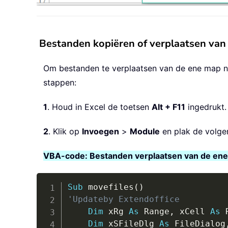
Bestanden kopiëren of verplaatsen van 
Om bestanden te verplaatsen van de ene map na
stappen:
1
. Houd in Excel de toetsen
Alt + F11
ingedrukt.
2
. Klik op
Invoegen
>
Module
en plak de volge
VBA-code: Bestanden verplaatsen van de ene m
Sub
 movefiles
(
)
'Updateby Extendoffice
Dim
 xRg 
As
 Range
,
 xCell 
As
 
Dim
 xSFileDlg 
As
 FileDialog