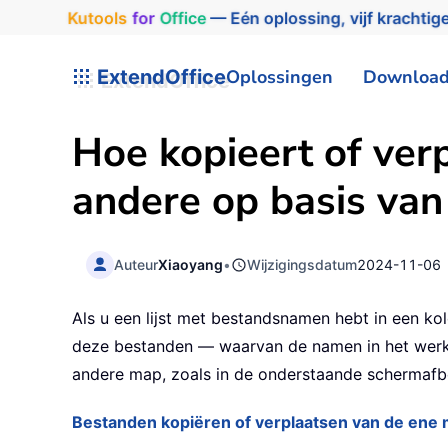
Kutools
for
Office
— Eén oplossing, vijf krachtige
ExtendOffice
Oplossingen
Downloa
Hoe kopieert of ver
andere op basis van 
Auteur
Xiaoyang
•
Wijzigingsdatum
2024-11-06
Als u een lijst met bestandsnamen hebt in een k
deze bestanden — waarvan de namen in het werkb
andere map, zoals in de onderstaande schermafb
Bestanden kopiëren of verplaatsen van de ene m