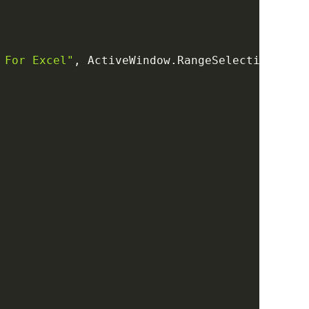
 For Excel"
,
 ActiveWindow
.
RangeSelection
.
Addr