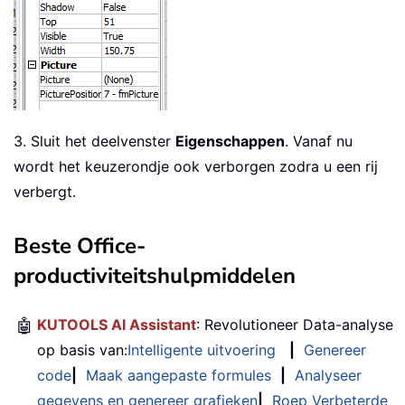
3. Sluit het deelvenster
Eigenschappen
. Vanaf nu
wordt het keuzerondje ook verborgen zodra u een rij
verbergt.
Beste Office-
productiviteitshulpmiddelen
🤖
KUTOOLS AI Assistant
: Revolutioneer Data-analyse
op basis van:
Intelligente uitvoering
|
Genereer
code
|
Maak aangepaste formules
|
Analyseer
gegevens en genereer grafieken
|
Roep Verbeterde