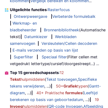
kolommen
|
Vergelijk bereiken en kolommen
...
Uitgelichte functies
:
Rasterfocus
|
Ontwerpweergave
|
Verbeterde formulebalk
|
Werkmap- en
bladbeheerder
|
Bronnenbibliotheek
(Automatische
tekst)
|
Datumkiezer
|
Werkbladen
samenvoegen
|
Versleutelen/Cellen decoderen
|
E-mails verzenden op basis van lijst
|
Superfilter
|
Speciaal filter
(Filter cellen met
vetgedrukt lettertype/cursief/doorgestreept...) ...
Top 15 gereedschapssets
:
12
Tekst
hulpmiddelen
(
Tekst toevoegen
,
Specifieke
tekens verwijderen
, ...)
|
50+
Grafiek
typen
(
Gantt-
diagram
, ...)
|
40+ Praktische
formules
(
Leeftijd
berekenen op basis van geboortedatum
, ...)
|
19
Invoeg
hulpmiddelen
(
QR-code Invoegen
,
Afbeelding