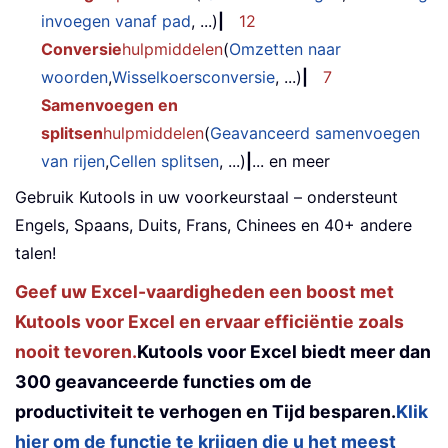
invoegen vanaf pad
, ...)
|
12
Conversie
hulpmiddelen
(
Omzetten naar
woorden
,
Wisselkoersconversie
, ...)
|
7
Samenvoegen en
splitsen
hulpmiddelen
(
Geavanceerd samenvoegen
van rijen
,
Cellen splitsen
, ...)
|
... en meer
Gebruik Kutools in uw voorkeurstaal – ondersteunt
Engels, Spaans, Duits, Frans, Chinees en 40+ andere
talen!
Geef uw Excel-vaardigheden een boost met
Kutools voor Excel en ervaar efficiëntie zoals
nooit tevoren.
Kutools voor Excel biedt meer dan
300 geavanceerde functies om de
productiviteit te verhogen en Tijd besparen.
Klik
hier om de functie te krijgen die u het meest