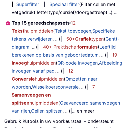
|
Superfilter
|
Speciaal filter
(Filter cellen met
vetgedrukt lettertype/cursief/doorgestreept...) ...
Top 15 gereedschapssets
:
12
Tekst
hulpmiddelen
(
Tekst toevoegen
,
Specifieke
tekens verwijderen
, ...)
|
50+
Grafiek
typen
(
Gantt-
diagram
, ...)
|
40+ Praktische
formules
(
Leeftijd
berekenen op basis van geboortedatum
, ...)
|
19
Invoeg
hulpmiddelen
(
QR-code Invoegen
,
Afbeelding
invoegen vanaf pad
, ...)
|
12
Conversie
hulpmiddelen
(
Omzetten naar
woorden
,
Wisselkoersconversie
, ...)
|
7
Samenvoegen en
splitsen
hulpmiddelen
(
Geavanceerd samenvoegen
van rijen
,
Cellen splitsen
, ...)
|
... en meer
Gebruik Kutools in uw voorkeurstaal – ondersteunt