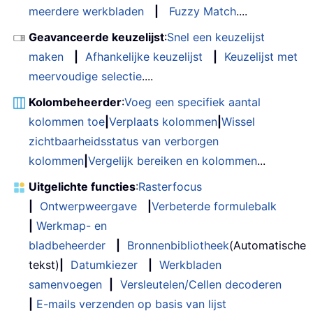
meerdere werkbladen
|
Fuzzy Match
....
Geavanceerde keuzelijst
:
Snel een keuzelijst
maken
|
Afhankelijke keuzelijst
|
Keuzelijst met
meervoudige selectie
....
Kolombeheerder
:
Voeg een specifiek aantal
kolommen toe
|
Verplaats kolommen
|
Wissel
zichtbaarheidsstatus van verborgen
kolommen
|
Vergelijk bereiken en kolommen
...
Uitgelichte functies
:
Rasterfocus
|
Ontwerpweergave
|
Verbeterde formulebalk
|
Werkmap- en
bladbeheerder
|
Bronnenbibliotheek
(Automatische
tekst)
|
Datumkiezer
|
Werkbladen
samenvoegen
|
Versleutelen/Cellen decoderen
|
E-mails verzenden op basis van lijst