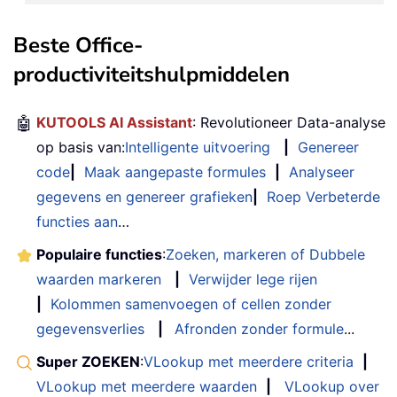
Beste Office-
productiviteitshulpmiddelen
🤖
KUTOOLS AI Assistant
: Revolutioneer Data-analyse
op basis van:
Intelligente uitvoering
|
Genereer
code
|
Maak aangepaste formules
|
Analyseer
gegevens en genereer grafieken
|
Roep Verbeterde
functies aan
…
Populaire functies
:
Zoeken, markeren of Dubbele
waarden markeren
|
Verwijder lege rijen
|
Kolommen samenvoegen of cellen zonder
gegevensverlies
|
Afronden zonder formule
...
Super ZOEKEN
:
VLookup met meerdere criteria
|
VLookup met meerdere waarden
|
VLookup over