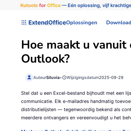
Kutools
for
Office
— Eén oplossing, vijf krachtige
ExtendOffice
Oplossingen
Downloa
Hoe maakt u vanuit e
Outlook?
Auteur
Siluvia
•
Wijzigingsdatum
2025-09-29
Stel dat u een Excel-bestand bijhoudt met een li
communicatie. Elk e-mailadres handmatig toevoeg
distributielijsten — tegenwoordig bekend als con
meerdere ontvangers en vereenvoudigt u het behe