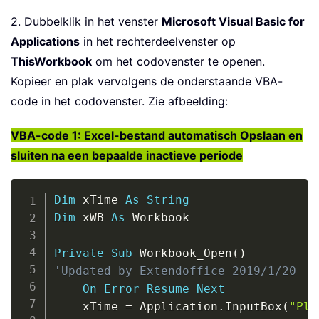
2. Dubbelklik in het venster
Microsoft Visual Basic for
Applications
in het rechterdeelvenster op
ThisWorkbook
om het codovenster te openen.
Kopieer en plak vervolgens de onderstaande VBA-
code in het codovenster. Zie afbeelding:
VBA-code 1: Excel-bestand automatisch Opslaan en
sluiten na een bepaalde inactieve periode
Copy
Dim
 xTime 
As
String
Dim
 xWB 
As
 Workbook

Private
Sub
 Workbook_Open
(
)
'Updated by Extendoffice 2019/1/20
On
Error
Resume
Next
    xTime 
=
 Application
.
InputBox
(
"Ple