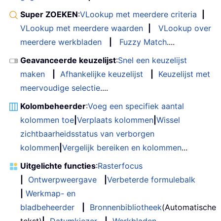
Super ZOEKEN
:
VLookup met meerdere criteria
|
VLookup met meerdere waarden
|
VLookup over
meerdere werkbladen
|
Fuzzy Match
....
Geavanceerde keuzelijst
:
Snel een keuzelijst
maken
|
Afhankelijke keuzelijst
|
Keuzelijst met
meervoudige selectie
....
Kolombeheerder
:
Voeg een specifiek aantal
kolommen toe
|
Verplaats kolommen
|
Wissel
zichtbaarheidsstatus van verborgen
kolommen
|
Vergelijk bereiken en kolommen
...
Uitgelichte functies
:
Rasterfocus
|
Ontwerpweergave
|
Verbeterde formulebalk
|
Werkmap- en
bladbeheerder
|
Bronnenbibliotheek
(Automatische