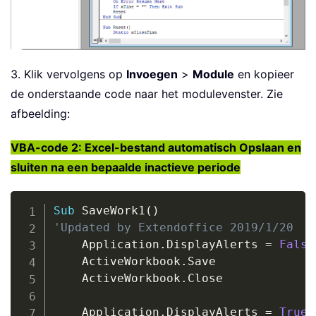
If
 xCloseTime 
<
>
0
Then
        ActiveWorkbook
.
Application
.
On
End
If
    xCloseTime 
=
 Now 
+
 TimeValue
(
xTim
3. Klik vervolgens op
Invoegen
>
Module
en kopieer
    ActiveWorkbook
.
Application
.
OnTime
de onderstaande code naar het modulevenster. Zie
End
Sub
afbeelding:
VBA-code 2: Excel-bestand automatisch Opslaan en
sluiten na een bepaalde inactieve periode
Copy
Sub
 SaveWork1
(
)
'Updated by Extendoffice 2019/1/20
    Application
.
DisplayAlerts 
=
False
    ActiveWorkbook
.
Save

    ActiveWorkbook
.
Close

    Application
.
DisplayAlerts 
=
True