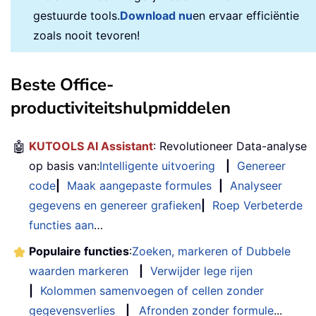
gestuurde tools.
Download nu
en ervaar efficiëntie
zoals nooit tevoren!
Beste Office-
productiviteitshulpmiddelen
🤖
KUTOOLS AI Assistant
: Revolutioneer Data-analyse
op basis van:
Intelligente uitvoering
|
Genereer
code
|
Maak aangepaste formules
|
Analyseer
gegevens en genereer grafieken
|
Roep Verbeterde
functies aan
…
Populaire functies
:
Zoeken, markeren of Dubbele
waarden markeren
|
Verwijder lege rijen
|
Kolommen samenvoegen of cellen zonder
gegevensverlies
|
Afronden zonder formule
...