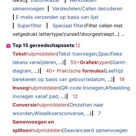
tekst)
|
Datumkiezer
|
Werkbladen
samenvoegen
|
Versleutelen/Cellen decoderen
|
E-mails verzenden op basis van lijst
|
Superfilter
|
Speciaal filter
(Filter cellen met
vetgedrukt lettertype/cursief/doorgestreept...) ...
Top 15 gereedschapssets
:
12
Tekst
hulpmiddelen
(
Tekst toevoegen
,
Specifieke
tekens verwijderen
, ...)
|
50+
Grafiek
typen
(
Gantt-
diagram
, ...)
|
40+ Praktische
formules
(
Leeftijd
berekenen op basis van geboortedatum
, ...)
|
19
Invoeg
hulpmiddelen
(
QR-code Invoegen
,
Afbeelding
invoegen vanaf pad
, ...)
|
12
Conversie
hulpmiddelen
(
Omzetten naar
woorden
,
Wisselkoersconversie
, ...)
|
7
Samenvoegen en
splitsen
hulpmiddelen
(
Geavanceerd samenvoegen