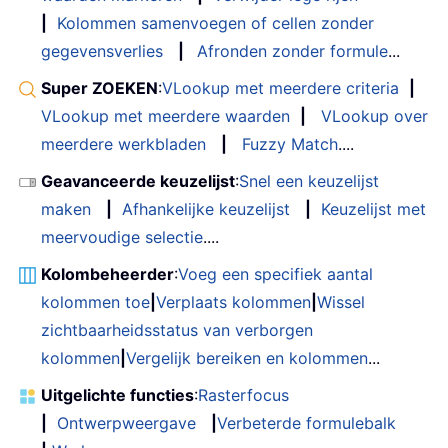
|
Kolommen samenvoegen of cellen zonder
gegevensverlies
|
Afronden zonder formule
...
Super ZOEKEN
:
VLookup met meerdere criteria
|
VLookup met meerdere waarden
|
VLookup over
meerdere werkbladen
|
Fuzzy Match
....
Geavanceerde keuzelijst
:
Snel een keuzelijst
maken
|
Afhankelijke keuzelijst
|
Keuzelijst met
meervoudige selectie
....
Kolombeheerder
:
Voeg een specifiek aantal
kolommen toe
|
Verplaats kolommen
|
Wissel
zichtbaarheidsstatus van verborgen
kolommen
|
Vergelijk bereiken en kolommen
...
Uitgelichte functies
:
Rasterfocus
|
Ontwerpweergave
|
Verbeterde formulebalk