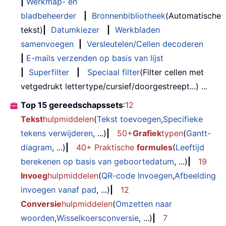
|
Werkmap- en
bladbeheerder
|
Bronnenbibliotheek
(Automatische
tekst)
|
Datumkiezer
|
Werkbladen
samenvoegen
|
Versleutelen/Cellen decoderen
|
E-mails verzenden op basis van lijst
|
Superfilter
|
Speciaal filter
(Filter cellen met
vetgedrukt lettertype/cursief/doorgestreept...) ...
Top 15 gereedschapssets
:
12
Tekst
hulpmiddelen
(
Tekst toevoegen
,
Specifieke
tekens verwijderen
, ...)
|
50+
Grafiek
typen
(
Gantt-
diagram
, ...)
|
40+ Praktische
formules
(
Leeftijd
berekenen op basis van geboortedatum
, ...)
|
19
Invoeg
hulpmiddelen
(
QR-code Invoegen
,
Afbeelding
invoegen vanaf pad
, ...)
|
12
Conversie
hulpmiddelen
(
Omzetten naar
woorden
,
Wisselkoersconversie
, ...)
|
7