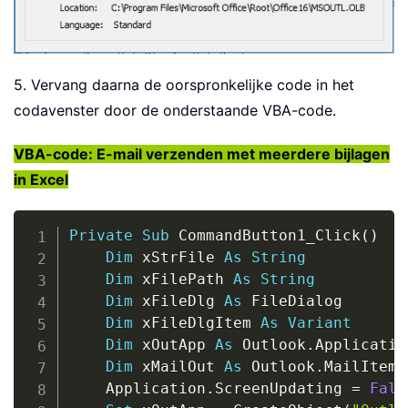
5. Vervang daarna de oorspronkelijke code in het
codavenster door de onderstaande VBA-code.
VBA-code: E-mail verzenden met meerdere bijlagen
in Excel
Copy
Private
Sub
 CommandButton1_Click
(
)
Dim
 xStrFile 
As
String
Dim
 xFilePath 
As
String
Dim
 xFileDlg 
As
 FileDialog

Dim
 xFileDlgItem 
As
Variant
Dim
 xOutApp 
As
 Outlook
.
Application
Dim
 xMailOut 
As
 Outlook
.
MailItem

    Application
.
ScreenUpdating 
=
Fals