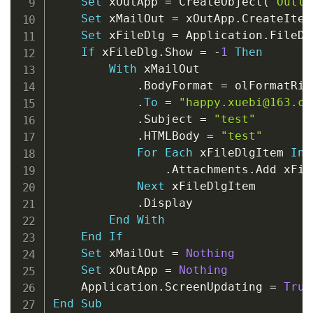
Set
 xOutApp 
=
 CreateObject
(
"Outlo
Set
 xMailOut 
=
 xOutApp
.
CreateItem
Set
 xFileDlg 
=
 Application
.
FileDi
If
 xFileDlg
.
Show 
=
-
1
Then
With
 xMailOut

.
BodyFormat 
=
 olFormatRic
.
To
=
"happy.xuebi@163.co
.
Subject 
=
"test"
.
HTMLBody 
=
"test"
For
Each
 xFileDlgItem 
In
 
.
Attachments
.
Add xFil
Next
 xFileDlgItem

.
Display

End
With
End
If
Set
 xMailOut 
=
Nothing
Set
 xOutApp 
=
Nothing
    Application
.
ScreenUpdating 
=
True
End
Sub