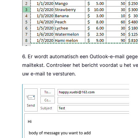
Set
 xOutApp 
=
Nothing
    Application
.
ScreenUpdating 
End
Sub
6. Er wordt automatisch een Outlook-e-mail geg
mailtekst. Controleer het bericht voordat u het
uw e-mail te versturen.