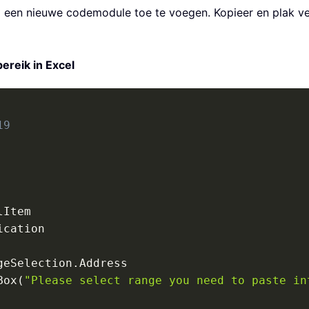
een nieuwe codemodule toe te voegen. Kopieer en plak ve
reik in Excel
19
lItem

ication    

geSelection
.
Address

Box
(
"Please select range you need to paste in