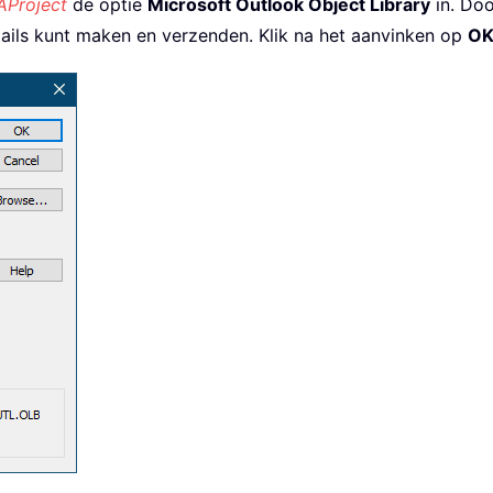
AProject
de optie
Microsoft Outlook Object Library
in. Doo
ails kunt maken en verzenden. Klik na het aanvinken op
O