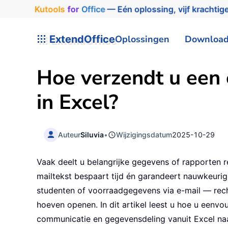
Kutools
for
Office
— Eén oplossing, vijf krachtige
ExtendOffice
Oplossingen
Downloa
Hoe verzendt u een 
in Excel?
Auteur
Siluvia
•
Wijzigingsdatum
2025-10-29
Vaak deelt u belangrijke gegevens of rapporten 
mailtekst bespaart tijd én garandeert nauwkeurig
studenten of voorraadgegevens via e-mail — recht
hoeven openen. In dit artikel leest u hoe u eenvo
communicatie en gegevensdeling vanuit Excel naa