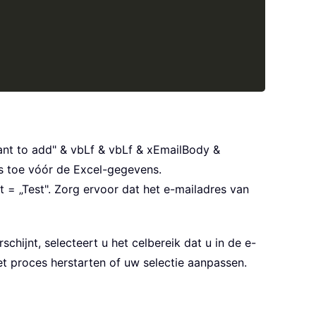
nt to add" & vbLf & vbLf & xEmailBody &
bLf 
&
 vbLf 
&
 xEmailBody 
&
 vbNewLine

es toe vóór de Excel-gegevens.
t = „Test"
. Zorg ervoor dat het e-mailadres van
hijnt, selecteert u het celbereik dat u in de e-
et proces herstarten of uw selectie aanpassen.