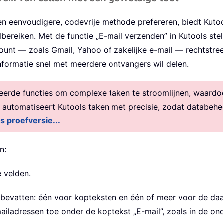
en eenvoudigere, codevrije methode prefereren, biedt Kuto
bereiken. Met de functie „E-mail verzenden” in Kutools ste
ount — zoals Gmail, Yahoo of zakelijke e-mail — rechtstree
nformatie snel met meerdere ontvangers wil delen.
rde functies om complexe taken te stroomlijnen, waardoor 
, automatiseert Kutools taken met precisie, zodat databehe
is proefversie...
n:
e velden.
 bevatten: één voor kopteksten en één of meer voor de daa
mailadressen toe onder de koptekst „E-mail”, zoals in de 