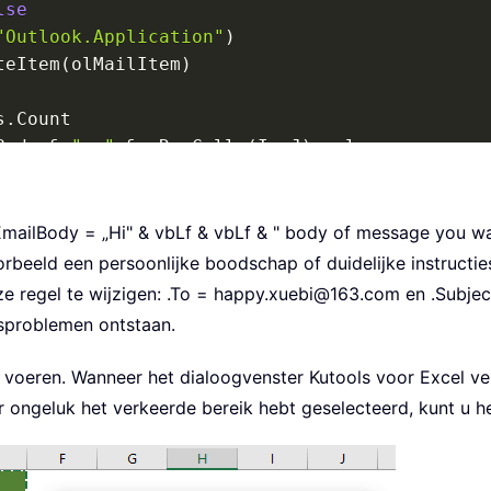
lse
"Outlook.Application"
)
teItem
(
olMailItem
)
s
.
Count

Body 
&
"  "
&
 xRg
.
Cells
(
I
,
 J
)
.
value

 
&
 vbNewLine

mailBody = „Hi" & vbLf & vbLf & " body of message you wa
vbLf 
&
" body of message you want to add"
&
 v
beeld een persoonlijke boodschap of duidelijke instructi
e regel te wijzigen:
.To = happy.xuebi@163.com
en
.Subjec
sproblemen ontstaan.
com"
voeren. Wanneer het dialoogvenster Kutools voor Excel versc
er ongeluk het verkeerde bereik hebt geselecteerd, kunt u h