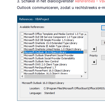
3. Schakel in het dialoogvenster
Referenties – VB
Outlook communiceren, zodat u rechtstreeks e-m