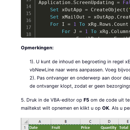
Application
.
ScreenUpdating 
=
Fa
Set
 xOutApp 
=
 CreateObject
(
Set
 xMailOut 
=
 xOutApp
.
Crea
For
 I 
=
1
To
 xRg
.
Rows
.
Count

For
 J 
=
1
To
 xRg
.
Column
            xEmailBody 
=
 xEmail
Next
Opmerkingen:
        xEmailBody 
=
 xEmailBody
Next
1). U kunt de inhoud en begroeting in regel
xE
    xEmailBody 
=
"Hi"
&
 vbLf 
&
 
vbNewLine
naar wens aanpassen. Voeg bijvoor
With
 xMailOut

2). Pas ontvanger en onderwerp aan door dez
.
Subject 
=
"Test"
de ontvanger klopt, zodat er geen bezorging
.
To
=
"happy.xuebi@163.
.
Body 
=
 xEmailBody

5. Druk in de VBA-editor op
F5
om de code uit te 
.
Display

mailtekst wilt opnemen en klikt u op
OK
. Als u p
'.Send
End
With
Set
 xMailOut 
=
Nothing