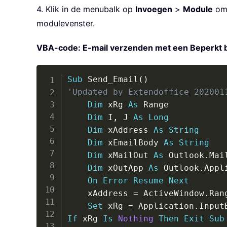
4. Klik in de menubalk op
Invoegen
>
Module
om 
modulevenster.
VBA-code: E-mail verzenden met een Beperkt be
Sub
 Send_Email
(
)
'Updated by Extendoffice 202001
Dim
 xRg 
As
 Range

Dim
 I
,
 J 
As
Long
Dim
 xAddress 
As
String
Dim
 xEmailBody 
As
String
Dim
 xMailOut 
As
 Outlook
.
Mai
Dim
 xOutApp 
As
 Outlook
.
Appl
On
Error
Resume
Next
    xAddress 
=
 ActiveWindow
.
Ran
Set
 xRg 
=
 Application
.
Input
If
 xRg 
Is
Nothing
Then
Exit
Sub