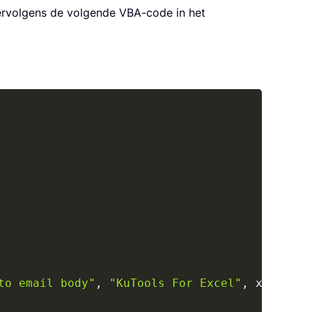
rvolgens de volgende VBA-code in het
Copy
to email body"
,
"KuTools For Excel"
,
 xAddress