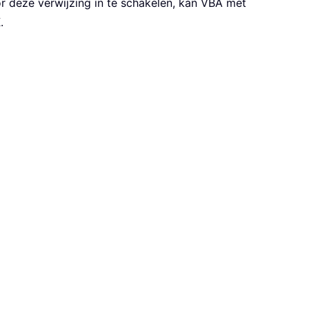
r deze verwijzing in te schakelen, kan VBA met
K
.