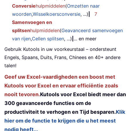
Conversie
hulpmiddelen
(
Omzetten naar
woorden
,
Wisselkoersconversie
, ...)
|
7
Samenvoegen en
splitsen
hulpmiddelen
(
Geavanceerd samenvoegen
van rijen
,
Cellen splitsen
, ...)
|
... en meer
Gebruik Kutools in uw voorkeurstaal – ondersteunt
Engels, Spaans, Duits, Frans, Chinees en 40+ andere
talen!
Geef uw Excel-vaardigheden een boost met
Kutools voor Excel en ervaar efficiëntie zoals
nooit tevoren.
Kutools voor Excel biedt meer dan
300 geavanceerde functies om de
productiviteit te verhogen en Tijd besparen.
Klik
hier om de functie te krijgen die u het meest
nodig heeft...