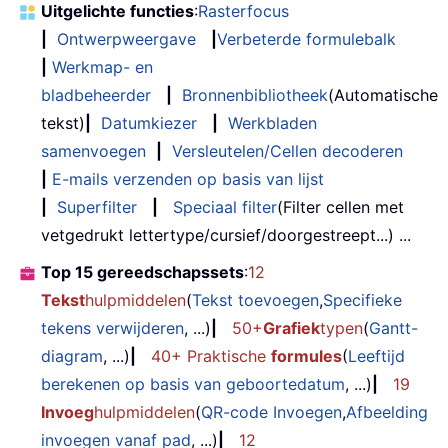
Uitgelichte functies
:
Rasterfocus
|
Ontwerpweergave
|
Verbeterde formulebalk
|
Werkmap- en
bladbeheerder
|
Bronnenbibliotheek
(Automatische
tekst)
|
Datumkiezer
|
Werkbladen
samenvoegen
|
Versleutelen/Cellen decoderen
|
E-mails verzenden op basis van lijst
|
Superfilter
|
Speciaal filter
(Filter cellen met
vetgedrukt lettertype/cursief/doorgestreept...) ...
Top 15 gereedschapssets
:
12
Tekst
hulpmiddelen
(
Tekst toevoegen
,
Specifieke
tekens verwijderen
, ...)
|
50+
Grafiek
typen
(
Gantt-
diagram
, ...)
|
40+ Praktische
formules
(
Leeftijd
berekenen op basis van geboortedatum
, ...)
|
19
Invoeg
hulpmiddelen
(
QR-code Invoegen
,
Afbeelding
invoegen vanaf pad
, ...)
|
12