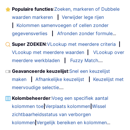
Populaire functies
:
Zoeken, markeren of Dubbele
waarden markeren
|
Verwijder lege rijen
|
Kolommen samenvoegen of cellen zonder
gegevensverlies
|
Afronden zonder formule
...
Super ZOEKEN
:
VLookup met meerdere criteria
|
VLookup met meerdere waarden
|
VLookup over
meerdere werkbladen
|
Fuzzy Match
....
Geavanceerde keuzelijst
:
Snel een keuzelijst
maken
|
Afhankelijke keuzelijst
|
Keuzelijst met
meervoudige selectie
....
Kolombeheerder
:
Voeg een specifiek aantal
kolommen toe
|
Verplaats kolommen
|
Wissel
zichtbaarheidsstatus van verborgen
kolommen
|
Vergelijk bereiken en kolommen
...