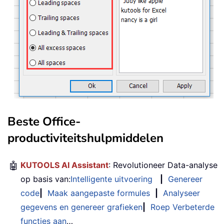
Beste Office-
productiviteitshulpmiddelen
🤖
KUTOOLS AI Assistant
: Revolutioneer Data-analyse
op basis van:
Intelligente uitvoering
|
Genereer
code
|
Maak aangepaste formules
|
Analyseer
gegevens en genereer grafieken
|
Roep Verbeterde
functies aan
…