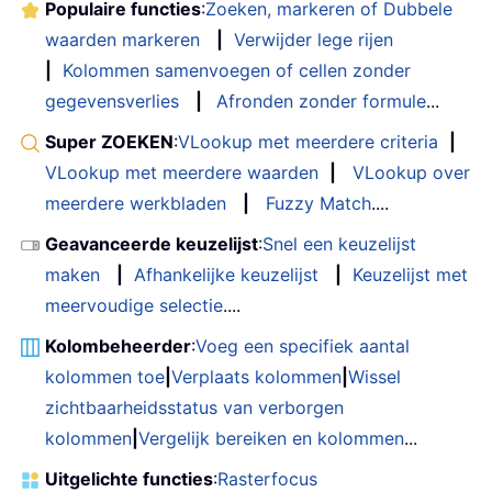
Populaire functies
:
Zoeken, markeren of Dubbele
waarden markeren
|
Verwijder lege rijen
|
Kolommen samenvoegen of cellen zonder
gegevensverlies
|
Afronden zonder formule
...
Super ZOEKEN
:
VLookup met meerdere criteria
|
VLookup met meerdere waarden
|
VLookup over
meerdere werkbladen
|
Fuzzy Match
....
Geavanceerde keuzelijst
:
Snel een keuzelijst
maken
|
Afhankelijke keuzelijst
|
Keuzelijst met
meervoudige selectie
....
Kolombeheerder
:
Voeg een specifiek aantal
kolommen toe
|
Verplaats kolommen
|
Wissel
zichtbaarheidsstatus van verborgen
kolommen
|
Vergelijk bereiken en kolommen
...
Uitgelichte functies
:
Rasterfocus