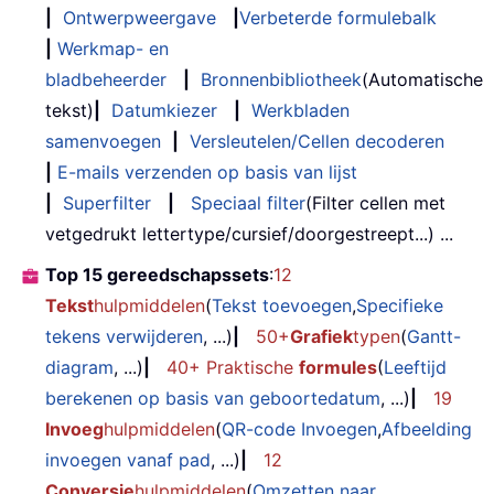
|
Ontwerpweergave
|
Verbeterde formulebalk
|
Werkmap- en
bladbeheerder
|
Bronnenbibliotheek
(Automatische
tekst)
|
Datumkiezer
|
Werkbladen
samenvoegen
|
Versleutelen/Cellen decoderen
|
E-mails verzenden op basis van lijst
|
Superfilter
|
Speciaal filter
(Filter cellen met
vetgedrukt lettertype/cursief/doorgestreept...) ...
Top 15 gereedschapssets
:
12
Tekst
hulpmiddelen
(
Tekst toevoegen
,
Specifieke
tekens verwijderen
, ...)
|
50+
Grafiek
typen
(
Gantt-
diagram
, ...)
|
40+ Praktische
formules
(
Leeftijd
berekenen op basis van geboortedatum
, ...)
|
19
Invoeg
hulpmiddelen
(
QR-code Invoegen
,
Afbeelding
invoegen vanaf pad
, ...)
|
12
Conversie
hulpmiddelen
(
Omzetten naar