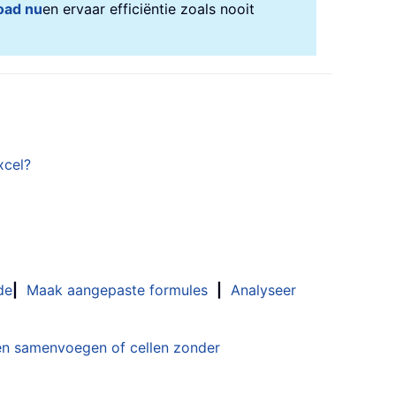
oad nu
en ervaar efficiëntie zoals nooit
xcel?
bInformation
,
"KuTools For Excel"
de
|
Maak aangepaste formules
|
Analyseer
n samenvoegen of cellen zonder