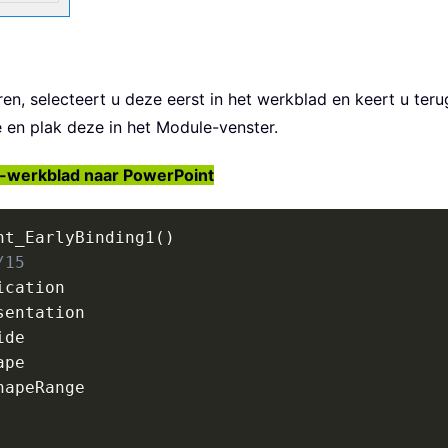
ren, selecteert u deze eerst in het werkblad en keert u ter
en plak deze in het Module-venster.
l-werkblad naar PowerPoint
nt_EarlyBinding1
(
)
/15
ication

sentation

de

pe

hapeRange
