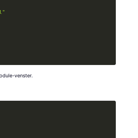
l"
odule-venster.
Copy