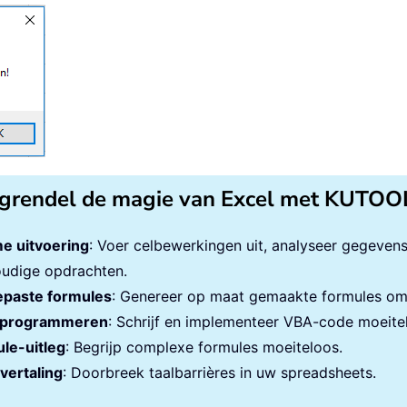
entations
.
Add

ides
.
Add
(
1
,
 ppLayoutBlank
)
.
Count 
>
0
Then
ActivePresentation

nt 
>
0
Then
ptApp
.
ActiveWindow
.
View
.
Slide
.
SlideIndex

res
.
Slides
(
xActiveSlideNow
)
grendel de magie van Excel met KUTOO
res
.
Slides
.
Add
(
1
,
 ppLayoutBlank
)
e uitvoering
: Voer celbewerkingen uit, analyseer gegeven
udige opdrachten.
Presentations
.
Add

paste formules
: Genereer op maat gemaakte formules om 
s
.
Slides
.
Add
(
1
,
 ppLayoutBlank
)
programmeren
: Schrijf en implementeer VBA-code moeite
le-uitleg
: Begrijp complexe formules moeiteloos.
rkbook
vertaling
.
Worksheets

: Doorbreek taalbarrières in uw spreadsheets.
et
.
ChartObjects
