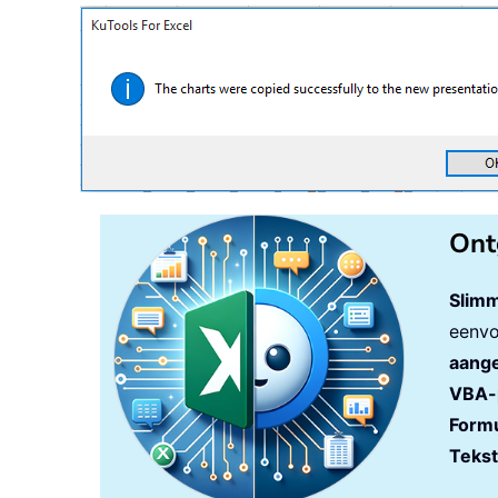
Set
 pptPres 
=
 pptApp
.
Pres
Set
 pptSlide 
=
 pptPres
.
Sl
Else
If
 pptApp
.
Presentations
Set
 pptPres 
=
 pptApp
.
If
 pptPres
.
Slides
.
Cou
            xActiveSlideNow 
=
 p
Set
 pptSlide 
=
 pptP
Else
Ont
Set
 pptSlide 
=
 pptP
End
If
Slimm
Else
eenvo
Set
 pptPres 
=
 pptApp
.
aange
Set
 pptSlide 
=
 pptPre
VBA-
End
If
Formu
End
If
For
Each
 xSheet 
In
 ActiveWo
Tekst
For
Each
 xChart 
In
 xShe