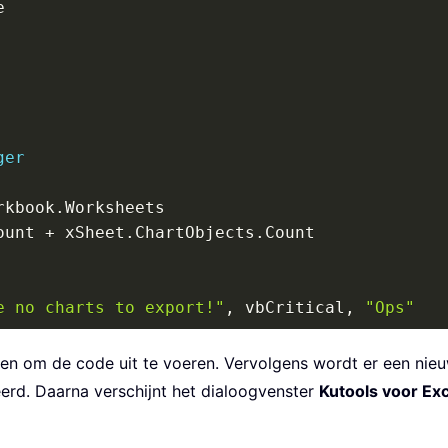
entations
.
Add

ides
.
Add
(
1
,
 ppLayoutBlank
)
ger
rkbook
.
Worksheets

pes
.
Count
)
ount 
+
 xSheet
.
ChartObjects
.
Count

ge
(
pptShape
.
Name
)
e no charts to export!"
,
 vbCritical
,
"Ops"
e
e
ren om de code uit te voeren. Vervolgens wordt er een n
owerPoint.Application"
)
eerd. Daarna verschijnt het dialoogvenster
Kutools voor Exc
(
"PowerPoint.Application"
)