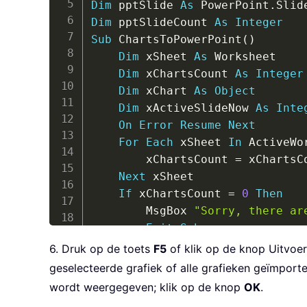
Dim
 pptSlide 
As
 PowerPoint
.
Else
Dim
 pptSlideCount 
As
Integer
Set
 pptPres 
=
 pptApp
.
Pres
Sub
 ChartsToPowerPoint
(
)
Set
 pptSlide 
=
 pptPres
.
Sl
Dim
 xSheet 
As
 Worksheet

End
If
Dim
 xChartsCount 
As
Integer
End
If
Dim
 xChart 
As
Object
  ActiveChart
.
ChartArea
.
Copy

Dim
 xActiveSlideNow 
As
Inte
With
 pptSlide

On
Error
Resume
Next
.
Shapes
.
Paste

For
Each
 xSheet 
In
 ActiveWo
Set
 pptShape 
=
.
Shapes
(
.
Sha
        xChartsCount 
=
 xChartsC
Set
 pptShpRng 
=
.
Shapes
.
Ran
Next
 xSheet

End
With
If
 xChartsCount 
=
0
Then
With
 pptShpRng

        MsgBox 
"Sorry, there ar
.
Align msoAlignCenters
,
Tru
Exit
Sub
.
Align msoAlignMiddles
,
Tru
End
If
6. Druk op de toets
F5
of klik op de knop Uitvoe
End
With
Set
 pptApp 
=
 GetObject
(
,
"P
geselecteerde grafiek of alle grafieken geïmport
  pptShpRng
.
Select
If
 pptApp 
Is
Nothing
Then
End
Sub
wordt weergegeven; klik op de knop
OK
.
Set
 pptApp 
=
 CreateObject