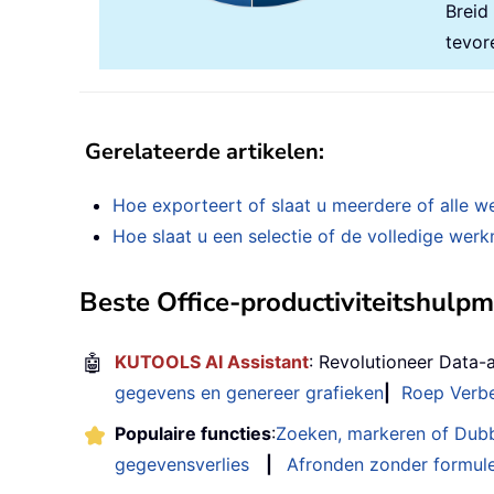
Breid
Call
 pptFormat
(
xCha
Next
 xChart

tevor
Next
 xSheet

For
Each
 xChart 
In
 ActiveWo
Call
 pptFormat
(
xChart
)
Gerelateerde artikelen:
Next
 xChart

Hoe exporteert of slaat u meerdere of alle w
Set
 pptSlide 
=
Nothing
Set
 pptPres 
=
Nothing
Hoe slaat u een selectie of de volledige wer
Set
 pptApp 
=
Nothing
    MsgBox 
"The charts were cop
Beste Office-productiviteitshulp
End
Sub
Private
Sub
 pptFormat
(
xChart 
As
🤖
KUTOOLS AI Assistant
: Revolutioneer Data-
Dim
 xCharTiTle 
As
String
gegevens en genereer grafieken
|
Roep Verbe
Dim
 I 
As
Integer
On
Error
Resume
Next
Populaire functies
:
Zoeken, markeren of Dub
    xCharTiTle 
=
 xChart
.
ChartTi
gegevensverlies
|
Afronden zonder formul
    xChart
.
ChartArea
.
Copy
