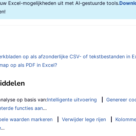
 uw Excel-mogelijkheden uit met AI-gestuurde tools.
Downl
rt
.
Chart
)
en!
rkbook
.
Charts

erkbladen op als afzonderlijke CSV- of tekstbestanden in E
kmap op als PDF in Excel?
ied successfully to the new presentation!"
,
 v
middelen
 Chart
)
analyse op basis van:
Intelligente uitvoering
|
Genereer co
terde functies aan
…
bele waarden markeren
|
Verwijder lege rijen
|
Kolomme
tle
.
Text

e
...