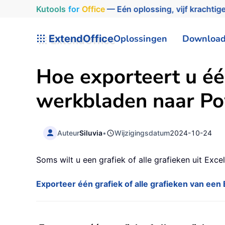
Kutools
for
Office
— Eén oplossing, vijf krachtige
ExtendOffice
Oplossingen
Downloa
Hoe exporteert u éé
werkbladen naar Po
Auteur
Siluvia
•
Wijzigingsdatum
2024-10-24
Soms wilt u een grafiek of alle grafieken uit Exce
Exporteer één grafiek of alle grafieken van e