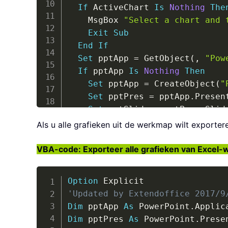
If
 ActiveChart 
Is
Nothing
The
    MsgBox 
"Select a chart and 
Exit
Sub
End
If
Set
 pptApp 
=
 GetObject
(
,
"Pow
If
 pptApp 
Is
Nothing
Then
Set
 pptApp 
=
 CreateObject
(
"
Set
 pptPres 
=
 pptApp
.
Presen
Set
 pptSlide 
=
 pptPres
.
Slid
Else
Als u alle grafieken uit de werkmap wilt exporte
If
 pptApp
.
Presentations
.
Cou
Set
 pptPres 
=
 pptApp
.
Acti
VBA-code: Exporteer alle grafieken van Excel-
If
 pptPres
.
Slides
.
Count 
>
        xActiveSlideNow 
=
 pptAp
Option
Set
 pptSlide 
=
 pptPres
.
'Updated by Extendoffice 2017/9
Else
Dim
 pptApp 
As
 PowerPoint
.
Set
 pptSlide 
=
 pptPres
.
Dim
 pptPres 
As
 PowerPoint
.
End
If