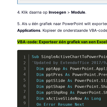
4. Klik daarna op
Invoegen
>
Module
.
5. Als u één grafiek naar PowerPoint wilt exporte
Applications
. Kopieer de onderstaande VBA-code 
VBA-code: Exporteer één grafiek van een Exce
Sub
 SingleActiveChartToPowerPoi
'Updated by Extendoffice 2017/9
Dim
 pptApp 
As
 PowerPoint
.
Appl
Dim
 pptPres 
As
 PowerPoint
.
Pre
Dim
 pptSlide 
As
 PowerPoint
.
Sli
Dim
 pptShape 
As
 PowerPoint
.
Sha
Dim
 pptShpRng 
As
 PowerPoint
.
S
Dim
 xActiveSlideNow 
As
Long
On
Error
Resume
Next