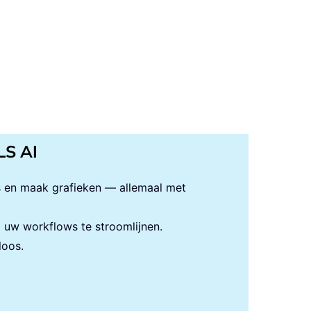
LS AI
s en maak grafieken — allemaal met
uw workflows te stroomlijnen.
loos.