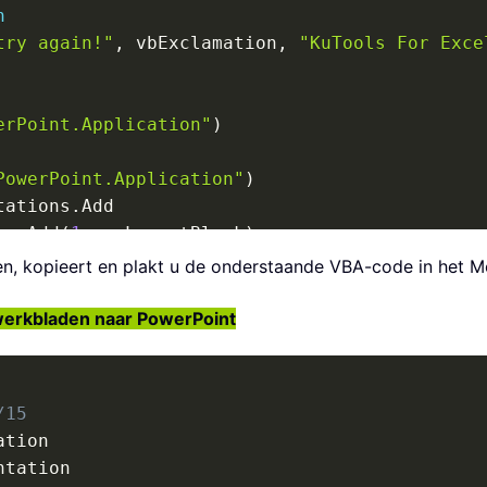
n
try again!"
,
 vbExclamation
,
"KuTools For Exce
erPoint.Application"
)
PowerPoint.Application"
)
tations
.
Add

es
.
Add
(
1
,
 ppLayoutBlank
)
ren, kopieert en plakt u de onderstaande VBA-code in het M
nt 
>
0
Then
vePresentation

werkbladen naar PowerPoint
0
Then
p
.
ActiveWindow
.
View
.
Slide
.
SlideIndex

Slides
(
xActiveSlideNow
)
/15
Slides
.
Add
(
1
,
 ppLayoutBlank
)