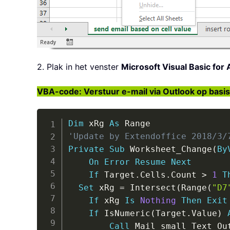
2. Plak in het venster
Microsoft Visual Basic for 
VBA-code: Verstuur e-mail via Outlook op basis
Dim
 xRg 
As
'Update by Extendoffice 2018/3/
Private
Sub
 Worksheet_Change
(
By
On
Error
Resume
Next
If
 Target
.
Cells
.
Count 
>
1
T
Set
 xRg 
=
 Intersect
(
Range
(
"D7
If
 xRg 
Is
Nothing
Then
Exit
If
 IsNumeric
(
Target
.
Value
)
Call
 Mail_small_Text_Out