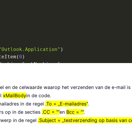
"Outlook.Application"
)
teItem
(
0
)
NewLine 
&
 vbNewLine 
&
_
&
 vbNewLine 
&
_
el en de celwaarde waarop het verzenden van de e-mail is
el
xMailBody
in de code.
ailadres in de regel
.To = „E-mailadres"
.
s op in de secties
.CC = “”
en
Bcc = “”
.
rwerp in de regel
.Subject = „testverzending op basis van 
l value test"