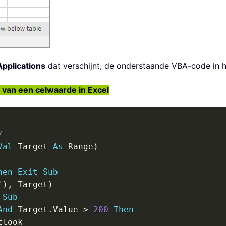
Applications
dat verschijnt, de onderstaande VBA-code in 
 van een celwaarde in Excel
7
Val
 Target 
As
 Range
)
hen
Exit
Sub
"
)
,
 Target
)
Sub
And
 Target
.
Value 
>
200
Then
look
