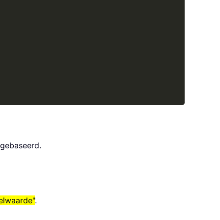
 gebaseerd.
celwaarde"
.