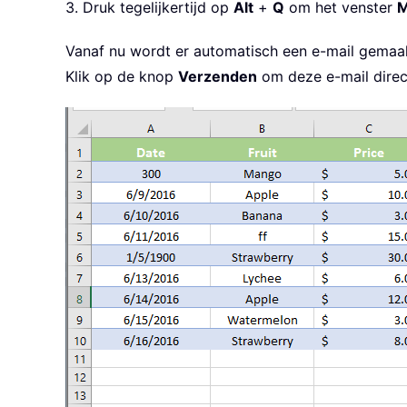
3. Druk tegelijkertijd op
Alt
+
Q
om het venster
M
.
Display   
'or use .Sen
End
With
Vanaf nu wordt er automatisch een e-mail gemaak
On
Error
GoTo
0
Klik op de knop
Verzenden
om deze e-mail direct
Set
 xOutMail 
=
Nothing
Set
 xOutApp 
=
Nothing
End
Sub