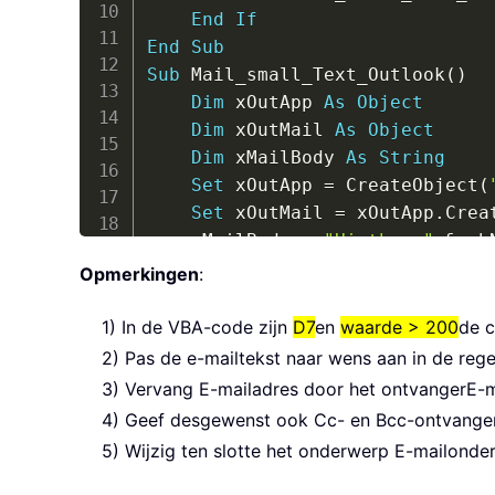
End
If
End
Sub
Sub
 Mail_small_Text_Outlook
(
)
Dim
 xOutApp 
As
Object
Dim
 xOutMail 
As
Object
Dim
 xMailBody 
As
String
Set
 xOutApp 
=
 CreateObject
(
Set
 xOutMail 
=
 xOutApp
.
Crea
    xMailBody 
=
"Hi there"
&
 vb
"This is line 1"
Opmerkingen
:
"This is line 2"
On
Error
Resume
Next
1) In de VBA-code zijn
D7
en
waarde > 200
de c
With
 xOutMail

2) Pas de e-mailtekst naar wens aan in de reg
.
To
=
"Email Address"
3) Vervang E-mailadres door het ontvangerE-m
.
CC 
=
""
4) Geef desgewenst ook Cc- en Bcc-ontvanger
.
BCC 
=
""
5) Wijzig ten slotte het onderwerp E-mailonde
.
Subject 
=
"send by cel
.
Body 
=
 xMailBody
