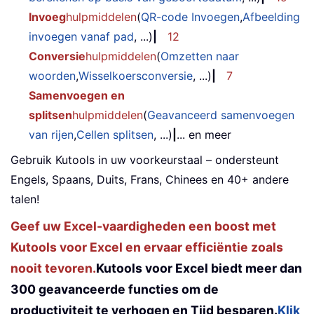
Invoeg
hulpmiddelen
(
QR-code Invoegen
,
Afbeelding
invoegen vanaf pad
, ...)
|
12
Conversie
hulpmiddelen
(
Omzetten naar
woorden
,
Wisselkoersconversie
, ...)
|
7
Samenvoegen en
splitsen
hulpmiddelen
(
Geavanceerd samenvoegen
van rijen
,
Cellen splitsen
, ...)
|
... en meer
Gebruik Kutools in uw voorkeurstaal – ondersteunt
Engels, Spaans, Duits, Frans, Chinees en 40+ andere
talen!
Geef uw Excel-vaardigheden een boost met
Kutools voor Excel en ervaar efficiëntie zoals
nooit tevoren.
Kutools voor Excel biedt meer dan
300 geavanceerde functies om de
productiviteit te verhogen en Tijd besparen.
Klik