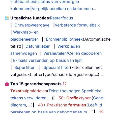
zichtbaarheidsstatus van verborgen
kolommen
|
Vergelijk bereiken en kolommen
...
Uitgelichte functies
:
Rasterfocus
|
Ontwerpweergave
|
Verbeterde formulebalk
|
Werkmap- en
bladbeheerder
|
Bronnenbibliotheek
(Automatische
tekst)
|
Datumkiezer
|
Werkbladen
samenvoegen
|
Versleutelen/Cellen decoderen
|
E-mails verzenden op basis van lijst
|
Superfilter
|
Speciaal filter
(Filter cellen met
vetgedrukt lettertype/cursief/doorgestreept...) ...
Top 15 gereedschapssets
:
12
Tekst
hulpmiddelen
(
Tekst toevoegen
,
Specifieke
tekens verwijderen
, ...)
|
50+
Grafiek
typen
(
Gantt-
diagram
, ...)
|
40+ Praktische
formules
(
Leeftijd
berekenen op basis van geboortedatum
, ...)
|
19