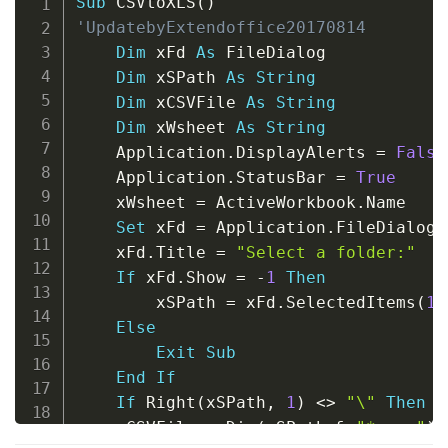
Sub
 CSVtoXLS
(
)
'UpdatebyExtendoffice20170814
Dim
 xFd 
As
 FileDialog

Dim
 xSPath 
As
String
Dim
 xCSVFile 
As
String
Dim
 xWsheet 
As
String
    Application
.
DisplayAlerts 
=
False
    Application
.
StatusBar 
=
True
    xWsheet 
=
 ActiveWorkbook
.
Name

Set
 xFd 
=
 Application
.
FileDialog
(
    xFd
.
Title 
=
"Select a folder:"
If
 xFd
.
Show 
=
-
1
Then
        xSPath 
=
 xFd
.
SelectedItems
(
1
)
Else
Exit
Sub
End
If
If
 Right
(
xSPath
,
1
)
<
>
"\"
Then
 x
    xCSVFile 
=
 Dir
(
xSPath 
&
"*.csv"
)