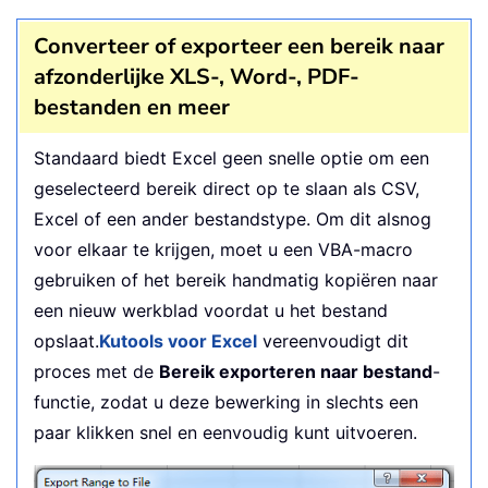
Do
While
 xCSVFile 
<
>
""
        Application
.
StatusBar 
=
"Conv
Converteer of exporteer een bereik naar
        Workbooks
.
Open Filename
:
=
xSPa
afzonderlijke XLS-, Word-, PDF-
        ActiveWorkbook
.
SaveAs Replace
bestanden en meer
        ActiveWorkbook
.
Close

        Windows
(
xWsheet
)
.
Activate

Standaard biedt Excel geen snelle optie om een
        xCSVFile 
=
 Dir

geselecteerd bereik direct op te slaan als CSV,
Loop
Excel of een ander bestandstype. Om dit alsnog
    Application
.
StatusBar 
=
False
voor elkaar te krijgen, moet u een VBA-macro
    Application
.
DisplayAlerts 
=
True
End
Sub
gebruiken of het bereik handmatig kopiëren naar
een nieuw werkblad voordat u het bestand
opslaat.
Kutools voor Excel
vereenvoudigt dit
proces met de
Bereik exporteren naar bestand
-
functie, zodat u deze bewerking in slechts een
paar klikken snel en eenvoudig kunt uitvoeren.