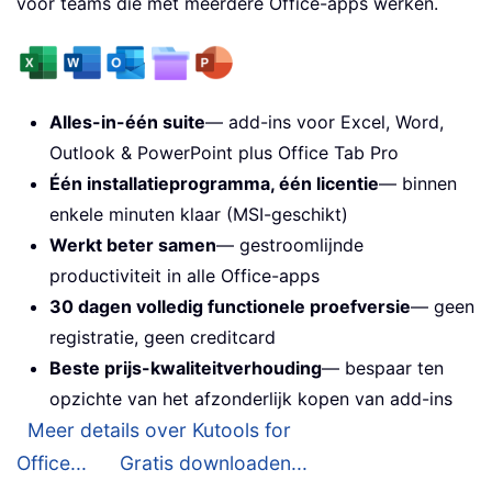
voor teams die met meerdere Office-apps werken.
Alles-in-één suite
— add-ins voor Excel, Word,
Outlook & PowerPoint plus Office Tab Pro
Één installatieprogramma, één licentie
— binnen
enkele minuten klaar (MSI-geschikt)
Werkt beter samen
— gestroomlijnde
productiviteit in alle Office-apps
30 dagen volledig functionele proefversie
— geen
registratie, geen creditcard
Beste prijs-kwaliteitverhouding
— bespaar ten
opzichte van het afzonderlijk kopen van add-ins
Meer details over Kutools for
Office...
Gratis downloaden...