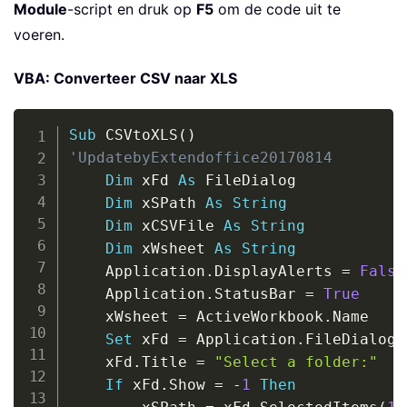
Module
-script en druk op
F5
om de code uit te
voeren.
VBA: Converteer CSV naar XLS
Copy
Sub
 CSVtoXLS
(
)
'UpdatebyExtendoffice20170814
Dim
 xFd 
As
 FileDialog

Dim
 xSPath 
As
String
Dim
 xCSVFile 
As
String
Dim
 xWsheet 
As
String
    Application
.
DisplayAlerts 
=
False
    Application
.
StatusBar 
=
True
    xWsheet 
=
 ActiveWorkbook
.
Name

Set
 xFd 
=
 Application
.
FileDialog
(
    xFd
.
Title 
=
"Select a folder:"
If
 xFd
.
Show 
=
-
1
Then