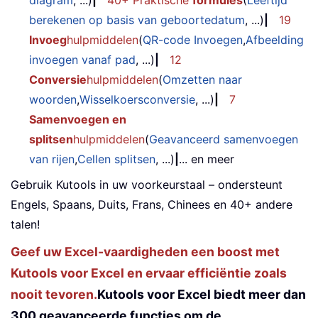
berekenen op basis van geboortedatum
, ...)
|
19
Invoeg
hulpmiddelen
(
QR-code Invoegen
,
Afbeelding
invoegen vanaf pad
, ...)
|
12
Conversie
hulpmiddelen
(
Omzetten naar
woorden
,
Wisselkoersconversie
, ...)
|
7
Samenvoegen en
splitsen
hulpmiddelen
(
Geavanceerd samenvoegen
van rijen
,
Cellen splitsen
, ...)
|
... en meer
Gebruik Kutools in uw voorkeurstaal – ondersteunt
Engels, Spaans, Duits, Frans, Chinees en 40+ andere
talen!
Geef uw Excel-vaardigheden een boost met
Kutools voor Excel en ervaar efficiëntie zoals
nooit tevoren.
Kutools voor Excel biedt meer dan
300 geavanceerde functies om de