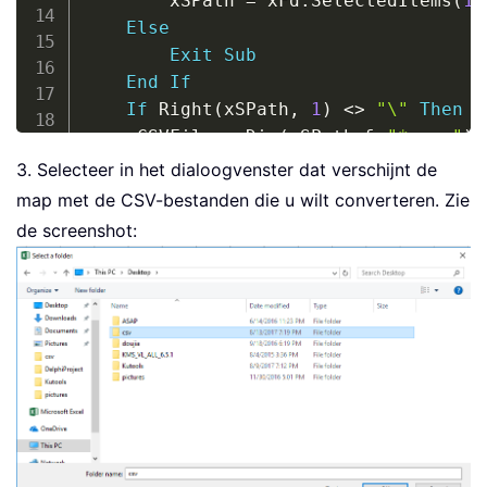
        xSPath 
=
 xFd
.
SelectedItems
(
1
)
Else
Exit
Sub
End
If
If
 Right
(
xSPath
,
1
)
<
>
"\"
Then
 x
    xCSVFile 
=
 Dir
(
xSPath 
&
"*.csv"
)
Do
While
 xCSVFile 
<
>
""
3. Selecteer in het dialoogvenster dat verschijnt de
        Application
.
StatusBar 
=
"Conv
map met de CSV-bestanden die u wilt converteren. Zie
        Workbooks
.
Open Filename
:
=
xSPa
de screenshot:
        ActiveWorkbook
.
SaveAs Replace
        ActiveWorkbook
.
Close

        Windows
(
xWsheet
)
.
Activate

        xCSVFile 
=
 Dir

Loop
    Application
.
StatusBar 
=
False
    Application
.
DisplayAlerts 
=
True
End
Sub