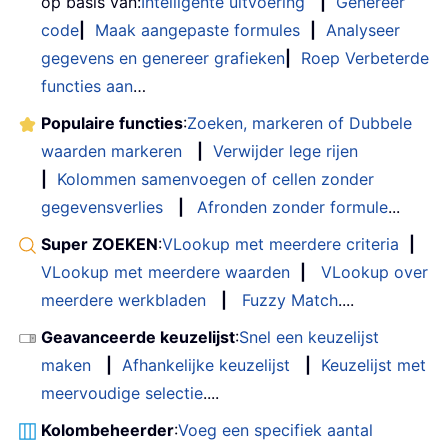
op basis van:
Intelligente uitvoering
|
Genereer
code
|
Maak aangepaste formules
|
Analyseer
gegevens en genereer grafieken
|
Roep Verbeterde
functies aan
…
Populaire functies
:
Zoeken, markeren of Dubbele
waarden markeren
|
Verwijder lege rijen
|
Kolommen samenvoegen of cellen zonder
gegevensverlies
|
Afronden zonder formule
...
Super ZOEKEN
:
VLookup met meerdere criteria
|
VLookup met meerdere waarden
|
VLookup over
meerdere werkbladen
|
Fuzzy Match
....
Geavanceerde keuzelijst
:
Snel een keuzelijst
maken
|
Afhankelijke keuzelijst
|
Keuzelijst met
meervoudige selectie
....
Kolombeheerder
:
Voeg een specifiek aantal