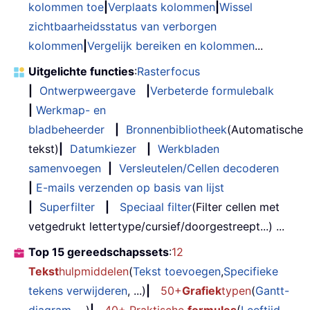
kolommen toe
|
Verplaats kolommen
|
Wissel
zichtbaarheidsstatus van verborgen
kolommen
|
Vergelijk bereiken en kolommen
...
Uitgelichte functies
:
Rasterfocus
|
Ontwerpweergave
|
Verbeterde formulebalk
|
Werkmap- en
bladbeheerder
|
Bronnenbibliotheek
(Automatische
tekst)
|
Datumkiezer
|
Werkbladen
samenvoegen
|
Versleutelen/Cellen decoderen
|
E-mails verzenden op basis van lijst
|
Superfilter
|
Speciaal filter
(Filter cellen met
vetgedrukt lettertype/cursief/doorgestreept...) ...
Top 15 gereedschapssets
:
12
Tekst
hulpmiddelen
(
Tekst toevoegen
,
Specifieke
tekens verwijderen
, ...)
|
50+
Grafiek
typen
(
Gantt-
diagram
, ...)
|
40+ Praktische
formules
(
Leeftijd