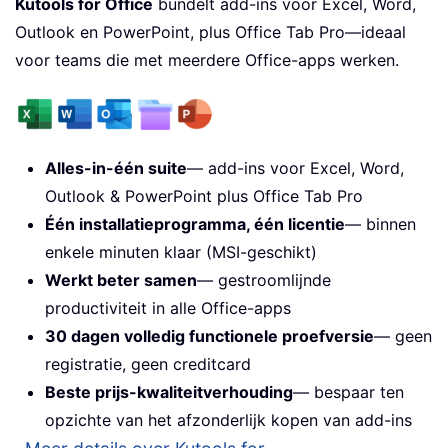
Kutools for Office
bundelt add-ins voor Excel, Word,
Outlook en PowerPoint, plus Office Tab Pro—ideaal
voor teams die met meerdere Office-apps werken.
Alles-in-één suite
— add-ins voor Excel, Word,
Outlook & PowerPoint plus Office Tab Pro
Één installatieprogramma, één licentie
— binnen
enkele minuten klaar (MSI-geschikt)
Werkt beter samen
— gestroomlijnde
productiviteit in alle Office-apps
30 dagen volledig functionele proefversie
— geen
registratie, geen creditcard
Beste prijs-kwaliteitverhouding
— bespaar ten
opzichte van het afzonderlijk kopen van add-ins