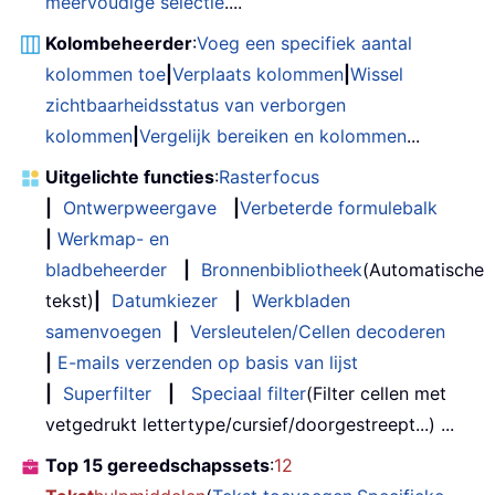
meervoudige selectie
....
Kolombeheerder
:
Voeg een specifiek aantal
kolommen toe
|
Verplaats kolommen
|
Wissel
zichtbaarheidsstatus van verborgen
kolommen
|
Vergelijk bereiken en kolommen
...
Uitgelichte functies
:
Rasterfocus
|
Ontwerpweergave
|
Verbeterde formulebalk
|
Werkmap- en
bladbeheerder
|
Bronnenbibliotheek
(Automatische
tekst)
|
Datumkiezer
|
Werkbladen
samenvoegen
|
Versleutelen/Cellen decoderen
|
E-mails verzenden op basis van lijst
|
Superfilter
|
Speciaal filter
(Filter cellen met
vetgedrukt lettertype/cursief/doorgestreept...) ...
Top 15 gereedschapssets
:
12