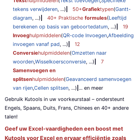
Tekst
hulpmiddelen
(
Tekst toevoegen
,
Specifieke
tekens verwijderen
, ...)
|
50+
Grafiek
typen
(
Gantt-
diagram
, ...)
|
40+ Praktische
formules
(
Leeftijd
berekenen op basis van geboortedatum
, ...)
|
19
Invoeg
hulpmiddelen
(
QR-code Invoegen
,
Afbeelding
invoegen vanaf pad
, ...)
|
12
Conversie
hulpmiddelen
(
Omzetten naar
woorden
,
Wisselkoersconversie
, ...)
|
7
Samenvoegen en
splitsen
hulpmiddelen
(
Geavanceerd samenvoegen
van rijen
,
Cellen splitsen
, ...)
|
... en meer
Gebruik Kutools in uw voorkeurstaal – ondersteunt
Engels, Spaans, Duits, Frans, Chinees en 40+ andere
talen!
Geef uw Excel-vaardigheden een boost met
Kutools voor Excel en ervaar efficiëntie zoals