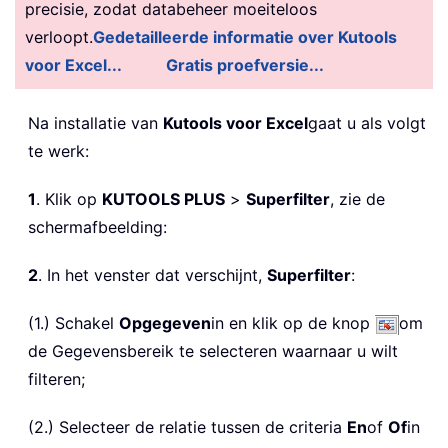
precisie, zodat databeheer moeiteloos
verloopt.
Gedetailleerde informatie over Kutools
voor Excel...
Gratis proefversie...
Na installatie van
Kutools voor Excel
gaat u als volgt
te werk:
1
. Klik op
KUTOOLS PLUS
>
Superfilter
, zie de
schermafbeelding:
2
. In het venster dat verschijnt,
Superfilter
:
(1.) Schakel
Opgegeven
in en klik op de knop
om
de Gegevensbereik te selecteren waarnaar u wilt
filteren;
(2.) Selecteer de relatie tussen de criteria
En
of
Of
in