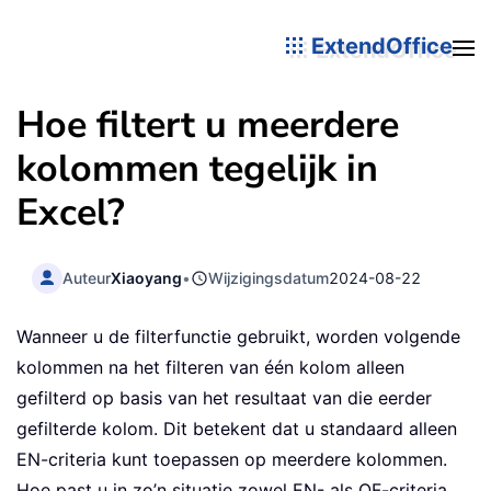
ExtendOffice
Hoe filtert u meerdere
kolommen tegelijk in
Excel?
Auteur
Xiaoyang
•
Wijzigingsdatum
2024-08-22
Wanneer u de filterfunctie gebruikt, worden volgende
kolommen na het filteren van één kolom alleen
gefilterd op basis van het resultaat van die eerder
gefilterde kolom. Dit betekent dat u standaard alleen
EN-criteria kunt toepassen op meerdere kolommen.
Hoe past u in zo’n situatie zowel EN- als OF-criteria