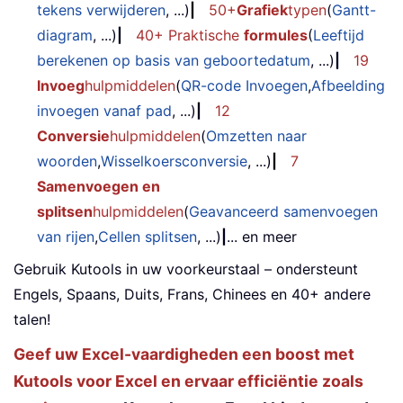
tekens verwijderen
, ...)
|
50+
Grafiek
typen
(
Gantt-
diagram
, ...)
|
40+ Praktische
formules
(
Leeftijd
berekenen op basis van geboortedatum
, ...)
|
19
Invoeg
hulpmiddelen
(
QR-code Invoegen
,
Afbeelding
invoegen vanaf pad
, ...)
|
12
Conversie
hulpmiddelen
(
Omzetten naar
woorden
,
Wisselkoersconversie
, ...)
|
7
Samenvoegen en
splitsen
hulpmiddelen
(
Geavanceerd samenvoegen
van rijen
,
Cellen splitsen
, ...)
|
... en meer
Gebruik Kutools in uw voorkeurstaal – ondersteunt
Engels, Spaans, Duits, Frans, Chinees en 40+ andere
talen!
Geef uw Excel-vaardigheden een boost met
Kutools voor Excel en ervaar efficiëntie zoals