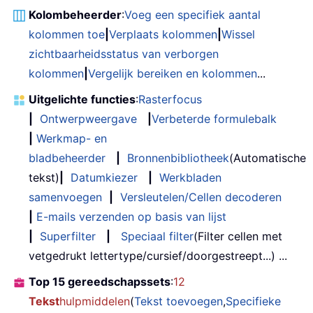
Kolombeheerder
:
Voeg een specifiek aantal
kolommen toe
|
Verplaats kolommen
|
Wissel
zichtbaarheidsstatus van verborgen
kolommen
|
Vergelijk bereiken en kolommen
...
Uitgelichte functies
:
Rasterfocus
|
Ontwerpweergave
|
Verbeterde formulebalk
|
Werkmap- en
bladbeheerder
|
Bronnenbibliotheek
(Automatische
tekst)
|
Datumkiezer
|
Werkbladen
samenvoegen
|
Versleutelen/Cellen decoderen
|
E-mails verzenden op basis van lijst
|
Superfilter
|
Speciaal filter
(Filter cellen met
vetgedrukt lettertype/cursief/doorgestreept...) ...
Top 15 gereedschapssets
:
12
Tekst
hulpmiddelen
(
Tekst toevoegen
,
Specifieke