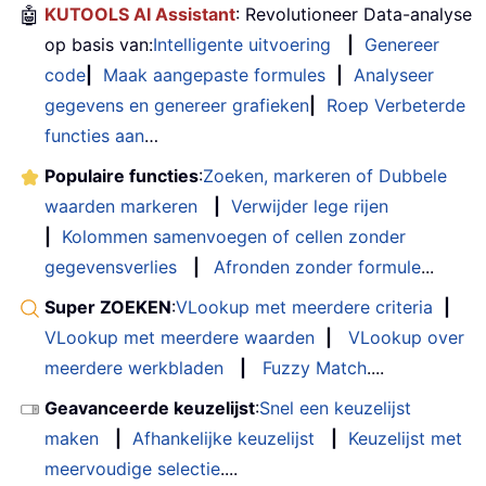
🤖
KUTOOLS AI Assistant
: Revolutioneer Data-analyse
op basis van:
Intelligente uitvoering
|
Genereer
code
|
Maak aangepaste formules
|
Analyseer
gegevens en genereer grafieken
|
Roep Verbeterde
functies aan
…
Populaire functies
:
Zoeken, markeren of Dubbele
waarden markeren
|
Verwijder lege rijen
|
Kolommen samenvoegen of cellen zonder
gegevensverlies
|
Afronden zonder formule
...
Super ZOEKEN
:
VLookup met meerdere criteria
|
VLookup met meerdere waarden
|
VLookup over
meerdere werkbladen
|
Fuzzy Match
....
Geavanceerde keuzelijst
:
Snel een keuzelijst
maken
|
Afhankelijke keuzelijst
|
Keuzelijst met
meervoudige selectie
....