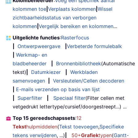
Kolombeheerder
:
Voeg een specifiek aantal
kolommen toe
|
Verplaats kolommen
|
Wissel
zichtbaarheidsstatus van verborgen
kolommen
|
Vergelijk bereiken en kolommen
...
Uitgelichte functies
:
Rasterfocus
|
Ontwerpweergave
|
Verbeterde formulebalk
|
Werkmap- en
bladbeheerder
|
Bronnenbibliotheek
(Automatische
tekst)
|
Datumkiezer
|
Werkbladen
samenvoegen
|
Versleutelen/Cellen decoderen
|
E-mails verzenden op basis van lijst
|
Superfilter
|
Speciaal filter
(Filter cellen met
vetgedrukt lettertype/cursief/doorgestreept...) ...
Top 15 gereedschapssets
:
12
Tekst
hulpmiddelen
(
Tekst toevoegen
,
Specifieke
tekens verwijderen
, ...)
|
50+
Grafiek
typen
(
Gantt-