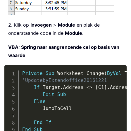
2. Klik op
Invoegen
>
Module
en plak de
onderstaande code in de
Module
.
VBA: Spring naar aangrenzende cel op basis van
waarde
Copy
Private
Sub
 Worksheet_Change
(
ByVal
 Ta
'UpdatebyExtendoffice20161221
If
 Target
.
Address 
<
>
 [C1]
.
Address
Exit
Sub
Else
       JumpToCell

End
If
End
Sub