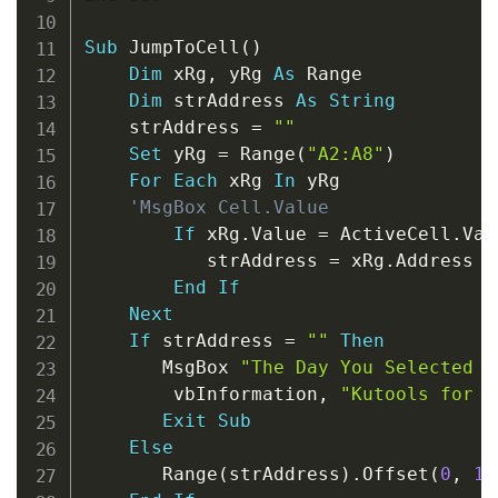
Sub
 JumpToCell
(
)
Dim
 xRg
,
 yRg 
As
 Range

Dim
 strAddress 
As
String
    strAddress 
=
""
Set
 yRg 
=
 Range
(
"A2:A8"
)
For
Each
 xRg 
In
 yRg

'MsgBox Cell.Value
If
 xRg
.
Value 
=
 ActiveCell
.
Val
           strAddress 
=
 xRg
.
Address

End
If
Next
If
 strAddress 
=
""
Then
       MsgBox 
"The Day You Selected i
        vbInformation
,
"Kutools for E
Exit
Sub
Else
       Range
(
strAddress
)
.
Offset
(
0
,
1
)