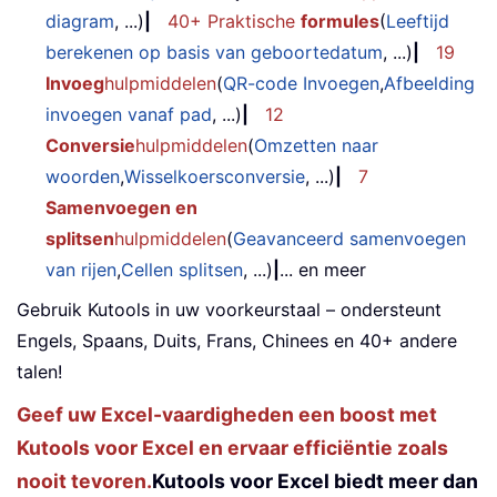
diagram
, ...)
|
40+ Praktische
formules
(
Leeftijd
berekenen op basis van geboortedatum
, ...)
|
19
Invoeg
hulpmiddelen
(
QR-code Invoegen
,
Afbeelding
invoegen vanaf pad
, ...)
|
12
Conversie
hulpmiddelen
(
Omzetten naar
woorden
,
Wisselkoersconversie
, ...)
|
7
Samenvoegen en
splitsen
hulpmiddelen
(
Geavanceerd samenvoegen
van rijen
,
Cellen splitsen
, ...)
|
... en meer
Gebruik Kutools in uw voorkeurstaal – ondersteunt
Engels, Spaans, Duits, Frans, Chinees en 40+ andere
talen!
Geef uw Excel-vaardigheden een boost met
Kutools voor Excel en ervaar efficiëntie zoals
nooit tevoren.
Kutools voor Excel biedt meer dan