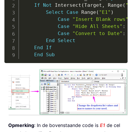
If
Not
 Intersect
(
Target
,
 Range
(
"E
Select
Case
 Range
(
"E1"
)
Case
"Insert Blank rows"
:
Case
"Hide All Sheets"
:
 M
Case
"Convert to Date"
:
 M
End
Select
End
If
End
Sub
Opmerking
: In de bovenstaande code is
E1
de cel