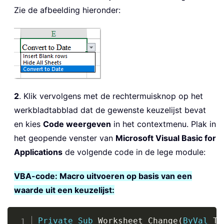
Zie de afbeelding hieronder:
2
. Klik vervolgens met de rechtermuisknop op het
werkbladtabblad dat de gewenste keuzelijst bevat
en kies
Code weergeven
in het contextmenu. Plak in
het geopende venster van
Microsoft Visual Basic for
Applications
de volgende code in de lege module:
VBA-code: Macro uitvoeren op basis van een
waarde uit een keuzelijst:
Copy
Private
Sub
 Worksheet_Change
(
ByVal
 Ta