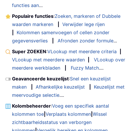
functies aan
…
Populaire functies
:
Zoeken, markeren of Dubbele
waarden markeren
|
Verwijder lege rijen
|
Kolommen samenvoegen of cellen zonder
gegevensverlies
|
Afronden zonder formule
...
Super ZOEKEN
:
VLookup met meerdere criteria
|
VLookup met meerdere waarden
|
VLookup over
meerdere werkbladen
|
Fuzzy Match
....
Geavanceerde keuzelijst
:
Snel een keuzelijst
maken
|
Afhankelijke keuzelijst
|
Keuzelijst met
meervoudige selectie
....
Kolombeheerder
:
Voeg een specifiek aantal
kolommen toe
|
Verplaats kolommen
|
Wissel
zichtbaarheidsstatus van verborgen
kolommen
|
Vergelijk bereiken en kolommen
...