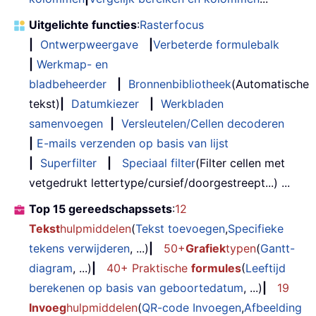
Uitgelichte functies
:
Rasterfocus
|
Ontwerpweergave
|
Verbeterde formulebalk
|
Werkmap- en
bladbeheerder
|
Bronnenbibliotheek
(Automatische
tekst)
|
Datumkiezer
|
Werkbladen
samenvoegen
|
Versleutelen/Cellen decoderen
|
E-mails verzenden op basis van lijst
|
Superfilter
|
Speciaal filter
(Filter cellen met
vetgedrukt lettertype/cursief/doorgestreept...) ...
Top 15 gereedschapssets
:
12
Tekst
hulpmiddelen
(
Tekst toevoegen
,
Specifieke
tekens verwijderen
, ...)
|
50+
Grafiek
typen
(
Gantt-
diagram
, ...)
|
40+ Praktische
formules
(
Leeftijd
berekenen op basis van geboortedatum
, ...)
|
19
Invoeg
hulpmiddelen
(
QR-code Invoegen
,
Afbeelding