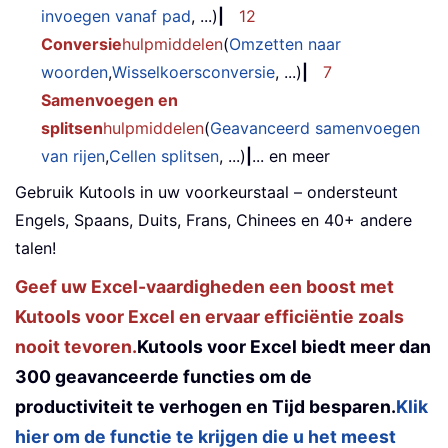
invoegen vanaf pad
, ...)
|
12
Conversie
hulpmiddelen
(
Omzetten naar
woorden
,
Wisselkoersconversie
, ...)
|
7
Samenvoegen en
splitsen
hulpmiddelen
(
Geavanceerd samenvoegen
van rijen
,
Cellen splitsen
, ...)
|
... en meer
Gebruik Kutools in uw voorkeurstaal – ondersteunt
Engels, Spaans, Duits, Frans, Chinees en 40+ andere
talen!
Geef uw Excel-vaardigheden een boost met
Kutools voor Excel en ervaar efficiëntie zoals
nooit tevoren.
Kutools voor Excel biedt meer dan
300 geavanceerde functies om de
productiviteit te verhogen en Tijd besparen.
Klik
hier om de functie te krijgen die u het meest