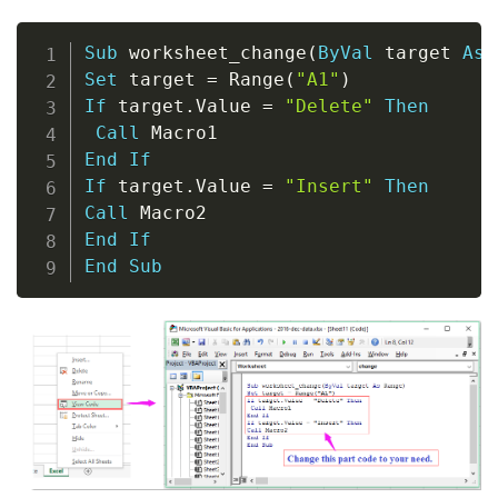
Copy
Sub
 worksheet_change
(
ByVal
 target 
As
 
Set
 target 
=
 Range
(
"A1"
)
If
 target
.
Value 
=
"Delete"
Then
Call
End
If
If
 target
.
Value 
=
"Insert"
Then
Call
End
If
End
Sub