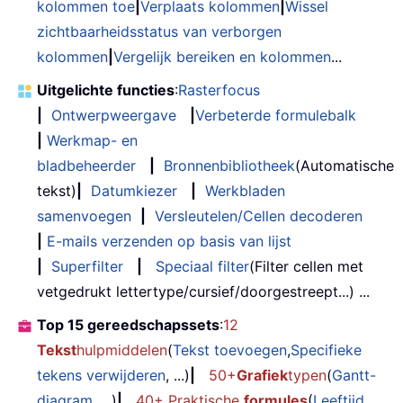
kolommen toe
|
Verplaats kolommen
|
Wissel
zichtbaarheidsstatus van verborgen
kolommen
|
Vergelijk bereiken en kolommen
...
Uitgelichte functies
:
Rasterfocus
|
Ontwerpweergave
|
Verbeterde formulebalk
|
Werkmap- en
bladbeheerder
|
Bronnenbibliotheek
(Automatische
tekst)
|
Datumkiezer
|
Werkbladen
samenvoegen
|
Versleutelen/Cellen decoderen
|
E-mails verzenden op basis van lijst
|
Superfilter
|
Speciaal filter
(Filter cellen met
vetgedrukt lettertype/cursief/doorgestreept...) ...
Top 15 gereedschapssets
:
12
Tekst
hulpmiddelen
(
Tekst toevoegen
,
Specifieke
tekens verwijderen
, ...)
|
50+
Grafiek
typen
(
Gantt-
diagram
, ...)
|
40+ Praktische
formules
(
Leeftijd