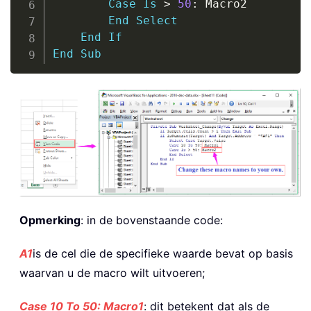
Case
Is
>
50
:
 Macro2

End
Select
End
If
End
Sub
Opmerking
: in de bovenstaande code:
A1
is de cel die de specifieke waarde bevat op basis
waarvan u de macro wilt uitvoeren;
Case 10 To 50: Macro1
: dit betekent dat als de