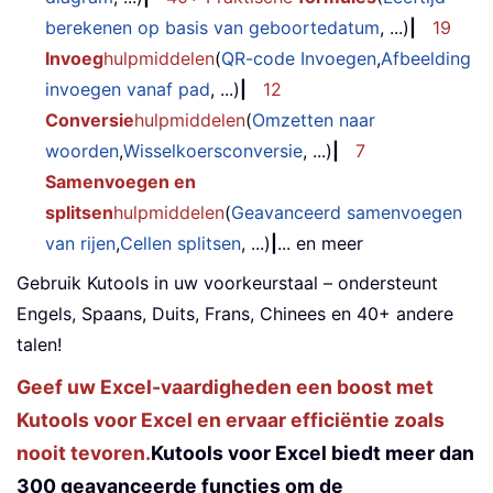
berekenen op basis van geboortedatum
, ...)
|
19
Invoeg
hulpmiddelen
(
QR-code Invoegen
,
Afbeelding
invoegen vanaf pad
, ...)
|
12
Conversie
hulpmiddelen
(
Omzetten naar
woorden
,
Wisselkoersconversie
, ...)
|
7
Samenvoegen en
splitsen
hulpmiddelen
(
Geavanceerd samenvoegen
van rijen
,
Cellen splitsen
, ...)
|
... en meer
Gebruik Kutools in uw voorkeurstaal – ondersteunt
Engels, Spaans, Duits, Frans, Chinees en 40+ andere
talen!
Geef uw Excel-vaardigheden een boost met
Kutools voor Excel en ervaar efficiëntie zoals
nooit tevoren.
Kutools voor Excel biedt meer dan
300 geavanceerde functies om de