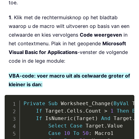
toe.
1
. Klik met de rechtermuisknop op het bladtab
waarop u de macro wilt uitvoeren op basis van een
celwaarde en kies vervolgens
Code weergeven
in
het contextmenu. Plak in het geopende
Microsoft
Visual Basic for Applications
-venster de volgende
code in de lege module:
VBA-code: voer macro uit als celwaarde groter of
kleiner is dan:
Copy
Private
Sub
 Worksheet_Change
(
ByVal
 Ta
If
 Target
.
Cells
.
Count 
>
1
Then
Ex
If
 IsNumeric
(
Target
)
And
 Target
.
A
Select
Case
 Target
.
Value

Case
10
To
50
:
 Macro1
