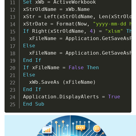
Set
 xWb 
=
 ActiveWorkbook

xStrOldName 
=
 xWb
.
Name

xStr 
=
 Left
(
xStrOldName
,
 Len
(
xStrOldN
xStrDate 
=
 Format
(
Now
,
"yyyy-mm-dd hh
If
 Right
(
xStrOldName
,
4
)
=
"xlsm"
The
  xFileName 
=
 Application
.
GetSaveAsFi
Else
  xFileName 
=
 Application
.
GetSaveAsFi
End
If
If
 xFileName 
=
False
Then
Else
  xWb
.
SaveAs 
(
xFileName
)
End
If
Application
.
DisplayAlerts 
=
True
End
Sub