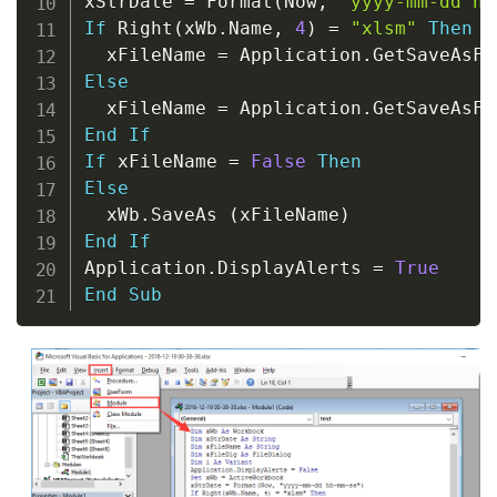
xStrDate 
=
 Format
(
Now
,
"yyyy-mm-dd hh
If
 Right
(
xWb
.
Name
,
4
)
=
"xlsm"
Then
  xFileName 
=
 Application
.
GetSaveAsFi
Else
  xFileName 
=
 Application
.
GetSaveAsFi
End
If
If
 xFileName 
=
False
Then
Else
  xWb
.
SaveAs 
(
xFileName
)
End
If
Application
.
DisplayAlerts 
=
True
End
Sub