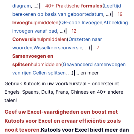
diagram
, ...)
|
40+ Praktische
formules
(
Leeftijd
berekenen op basis van geboortedatum
, ...)
|
19
Invoeg
hulpmiddelen
(
QR-code Invoegen
,
Afbeelding
invoegen vanaf pad
, ...)
|
12
Conversie
hulpmiddelen
(
Omzetten naar
woorden
,
Wisselkoersconversie
, ...)
|
7
Samenvoegen en
splitsen
hulpmiddelen
(
Geavanceerd samenvoegen
van rijen
,
Cellen splitsen
, ...)
|
... en meer
Gebruik Kutools in uw voorkeurstaal – ondersteunt
Engels, Spaans, Duits, Frans, Chinees en 40+ andere
talen!
Geef uw Excel-vaardigheden een boost met
Kutools voor Excel en ervaar efficiëntie zoals
nooit tevoren.
Kutools voor Excel biedt meer dan