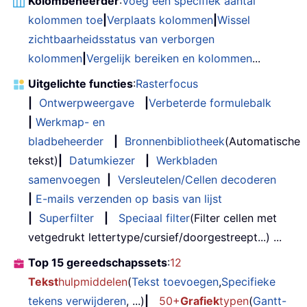
Kolombeheerder
:
Voeg een specifiek aantal
kolommen toe
|
Verplaats kolommen
|
Wissel
zichtbaarheidsstatus van verborgen
kolommen
|
Vergelijk bereiken en kolommen
...
Uitgelichte functies
:
Rasterfocus
|
Ontwerpweergave
|
Verbeterde formulebalk
|
Werkmap- en
bladbeheerder
|
Bronnenbibliotheek
(Automatische
tekst)
|
Datumkiezer
|
Werkbladen
samenvoegen
|
Versleutelen/Cellen decoderen
|
E-mails verzenden op basis van lijst
|
Superfilter
|
Speciaal filter
(Filter cellen met
vetgedrukt lettertype/cursief/doorgestreept...) ...
Top 15 gereedschapssets
:
12
Tekst
hulpmiddelen
(
Tekst toevoegen
,
Specifieke
tekens verwijderen
, ...)
|
50+
Grafiek
typen
(
Gantt-