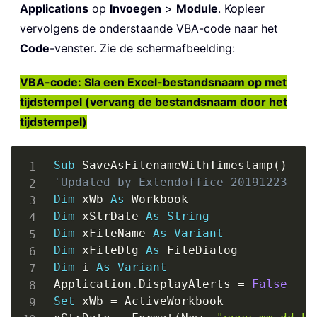
Applications
op
Invoegen
>
Module
. Kopieer
vervolgens de onderstaande VBA-code naar het
Code
-venster. Zie de schermafbeelding:
VBA-code: Sla een Excel-bestandsnaam op met
tijdstempel (vervang de bestandsnaam door het
tijdstempel)
Copy
Sub
 SaveAsFilenameWithTimestamp
(
)
'Updated by Extendoffice 20191223
Dim
 xWb 
As
Dim
 xStrDate 
As
String
Dim
 xFileName 
As
Variant
Dim
 xFileDlg 
As
Dim
 i 
As
Variant
Application
.
DisplayAlerts 
=
False
Set
 xWb 
=
 ActiveWorkbook
