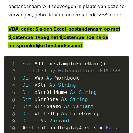
bestandsnaam wilt toevoegen in plaats van deze te
vervangen, gebruikt u de onderstaande VBA-code.
VBA-code: Sla een Excel-bestandsnaam op met
tijdstempel (voeg het tijdstempel toe na de
oorspronkelijke bestandsnaam)
Copy
Sub
 AddTimestampToFileName
(
)
'Updated by Extendoffice 20191223
Dim
 xWb 
As
Dim
 xStr 
As
String
Dim
 xStrOldName 
As
String
Dim
 xStrDate 
As
String
Dim
 xFileName 
As
Variant
Dim
 xFileDlg 
As
Dim
 i 
As
Variant
Application
.
DisplayAlerts 
=
False