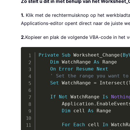
Zo stelt u dit in met behulp van het Worksheet
1.
Klik met de rechtermuisknop op het werkbladtab
Applications-editor opent direct naar de juiste 
2.
Kopieer en plak de volgende VBA-code in het 
Private
Sub
 Worksheet_Change
(
By
Dim
 WatchRange 
As
 Range

On
Error
Resume
Next
' Set the range you want to
Set
 WatchRange 
=
 Intersect
(
If
Not
 WatchRange 
Is
Nothin
        Application
.
EnableEvent
Dim
 cell 
As
 Range

For
Each
 cell 
In
 WatchRa