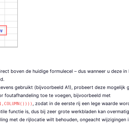
rect boven de huidige formulecel – dus wanneer u deze in B6
d.
gevens gebruikt (bijvoorbeeld A1), probeert deze mogelijk g
or foutafhandeling toe te voegen, bijvoorbeeld met
, zodat in de eerste rij een lege waarde wo
1,COLUMN())))
tile functie is, dus bij zeer grote werkbladen kan overmat
ling met de rijlocatie wilt behouden, ongeacht wijzigingen 