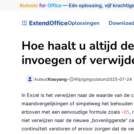
Kutools
for
Office
— Eén oplossing, vijf krachtige
ExtendOffice
Oplossingen
Downloa
Hoe haalt u altijd d
invoegen of verwijde
Auteur
Xiaoyang
•
Wijzigingsdatum
2025-07-24
In Excel is het verwijzen naar de waarde van de
maandvergelijkingen of simpelweg het behouden v
erboven met een eenvoudige formule zoals
, 
=D5
niet verwijzen naar de nieuwe „bovenliggende” ce
continuïteit verstoren of ervoor zorgen dat de ve