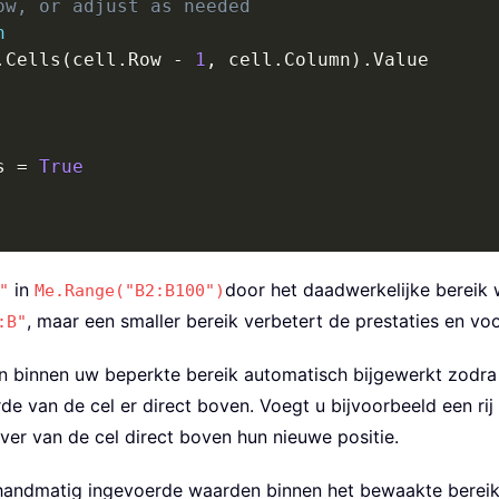
ow, or adjust as needed
n
.
Cells
(
cell
.
Row 
-
1
,
 cell
.
Column
)
.
Value

s 
=
True
in
door het daadwerkelijke bereik w
"
Me.Range("B2:B100")
, maar een smaller bereik verbetert de prestaties en v
:B"
en binnen uw beperkte bereik automatisch bijgewerkt zodra
van de cel er direct boven. Voegt u bijvoorbeeld een rij i
er van de cel direct boven hun nieuwe positie.
 handmatig ingevoerde waarden binnen het bewaakte bereik.