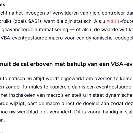
es:
ht na het invoegen of verwijderen van rijen, controleer dan 
uikt (zoals $A$1), want die zijn statisch. Als u
-fout
#REF!
 geavanceerde automatisering — of als u de waarde wilt kop
n VBA-eventgestuurde macro voor een dynamische, codege
nuit de cel erboven met behulp van een VBA-ev
automatisch en altijd wordt bijgewerkt om overeen te kome
eren zonder formules te kopiëren, dan is een eventgestuur
het inschakelen van macro’s en stelt u in staat dynamische
arde wijzigt, past de macro direct de doelcel aan zodat dez
 hoe uw werkblad ook verandert. Dit is vooral handig in sja
n.