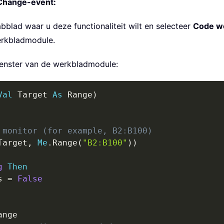
_Change-event:
blad waar u deze functionaliteit wilt en selecteer
Code w
werkbladmodule.
venster van de werkbladmodule:
Val
 Target 
As
 Range
)
 monitor (for example, B2:B100)
Target
,
Me
.
Range
(
"B2:B100"
)
)
g
Then
s 
=
False
nge
