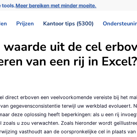
 tools.
Meer bereiken met minder moeite.
den
Prijzen
Kantoor tips (5300)
Ondersteuni
e waarde uit de cel erbov
ren van een rij in Excel?
 cel direct erboven een veelvoorkomende vereiste bij het 
an gegevensconsistentie terwijl uw werkblad evolueert. N
maar deze oplossing heeft beperkingen: als u een rij invoegt
l zoals u zou verwachten. Zoals hieronder wordt geïllustree
rwijzing vasthoudt aan de oorspronkelijke cel in plaats van