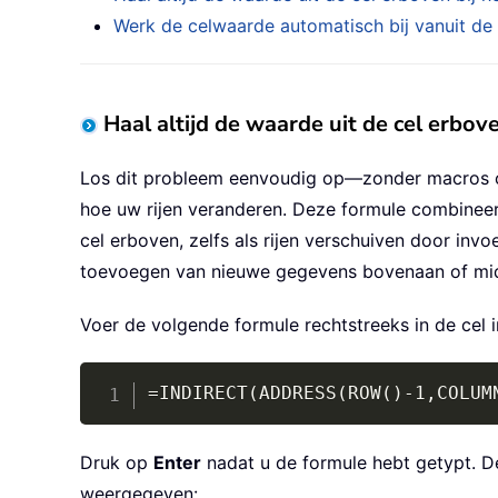
Werk de celwaarde automatisch bij vanuit de
Haal altijd de waarde uit de cel erbov
Los dit probleem eenvoudig op—zonder macros of
hoe uw rijen veranderen. Deze formule combinee
cel erboven, zelfs als rijen verschuiven door invo
toevoegen van nieuwe gegevens bovenaan of midde
Voer de volgende formule rechtstreeks in de cel in
=INDIRECT(ADDRESS(ROW()-1,COLUM
Druk op
Enter
nadat u de formule hebt getypt. De
weergegeven: