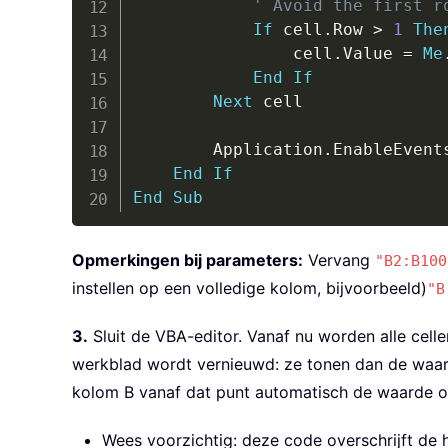
' Avoid the first r
If
 cell
.
Row 
>
1
The
                cell
.
Value 
=
Me
End
If
Next
 cell

        Application
.
EnableEvent
End
If
End
Sub
Opmerkingen bij parameters:
Vervang
"B2:B100
instellen op een volledige kolom, bijvoorbeeld)
"B
3.
Sluit de VBA-editor. Vanaf nu worden alle cell
werkblad wordt vernieuwd: ze tonen dan de waarde 
kolom B vanaf dat punt automatisch de waarde ov
Wees voorzichtig: deze code overschrijft de