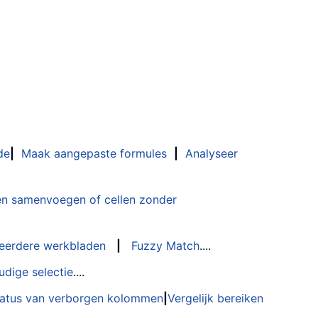
de
|
Maak aangepaste formules
|
Analyseer
n samenvoegen of cellen zonder
eerdere werkbladen
|
Fuzzy Match
....
udige selectie
....
status van verborgen kolommen
|
Vergelijk bereiken