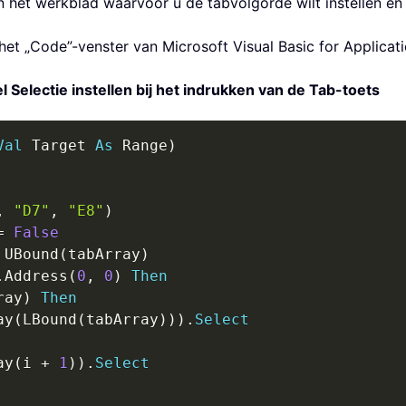
n het werkblad waarvoor u de tabvolgorde wilt instellen en
et „Code”-venster van Microsoft Visual Basic for Applicati
Selectie instellen bij het indrukken van de Tab-toets
Val
 Target 
As
 Range
)
,
"D7"
,
"E8"
)
=
False
 UBound
(
tabArray
)
.
Address
(
0
,
0
)
Then
ray
)
Then
ay
(
LBound
(
tabArray
)
)
)
.
Select
ay
(
i 
+
1
)
)
.
Select