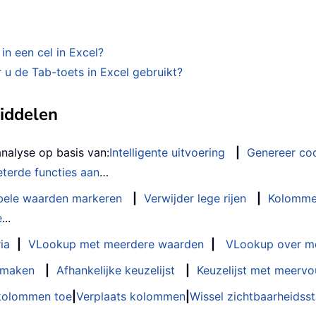
in een cel in Excel?
u de Tab-toets in Excel gebruikt?
middelen
analyse op basis van:
Intelligente uitvoering
|
Genereer co
terde functies aan
…
bele waarden markeren
|
Verwijder lege rijen
|
Kolomme
e
...
ia
|
VLookup met meerdere waarden
|
VLookup over m
t maken
|
Afhankelijke keuzelijst
|
Keuzelijst met meervo
 kolommen toe
|
Verplaats kolommen
|
Wissel zichtbaarheids