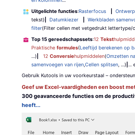
en kolommen
...
Uitgelichte functies
:
Rasterfocus
|
Ontwerp
tekst)
|
Datumkiezer
|
Werkbladen samenv
filter
(Filter cellen met vetgedrukt lettertype/cu
Top 15 gereedschapssets
:
12
Tekst
hulpmidd
Praktische
formules
(
Leeftijd berekenen op 
...)
|
12
Conversie
hulpmiddelen
(
Omzetten n
samenvoegen van rijen
,
Cellen splitsen
, ...)
|
...
Gebruik Kutools in uw voorkeurstaal – ondersteun
Geef uw Excel-vaardigheden een boost met K
300 geavanceerde functies om de productiv
heeft...