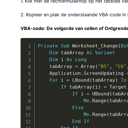
1. Klik met de rechtermuisknop op het tabblad va
2. Kopieer en plak de onderstaande VBA-code in h
VBA-code: De volgorde van cellen of Ontgrendel 
Private
Sub
 Worksheet_Change
(
By
Dim
 tabArray 
As
Variant
Dim
 i 
As
Long
    tabArray 
=
 Array
(
"B5"
,
"C6"
    Application
.
ScreenUpdating 
For
 i 
=
 LBound
(
tabArray
)
To
If
 tabArray
(
i
)
=
 Target
If
 i 
=
 UBound
(
tabAr
Me
.
Range
(
tabArr
Else
Me
.
Range
(
tabArr
End
If