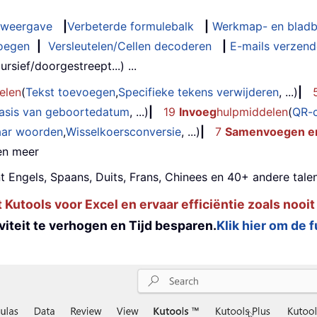
weergave
|
Verbeterde formulebalk
|
Werkmap- en bladb
oegen
|
Versleutelen/Cellen decoderen
|
E-mails verzende
rsief/doorgestreept...) ...
elen
(
Tekst toevoegen
,
Specifieke tekens verwijderen
, ...)
|
basis van geboortedatum
, ...)
|
19
Invoeg
hulpmiddelen
(
QR-
aar woorden
,
Wisselkoersconversie
, ...)
|
7
Samenvoegen en
 en meer
t Engels, Spaans, Duits, Frans, Chinees en 40+ andere talen
utools voor Excel en ervaar efficiëntie zoals nooit
iteit te verhogen en Tijd besparen.
Klik hier om de 