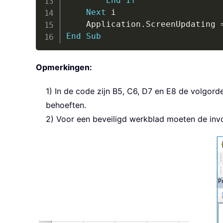
End
If
Next
 i

    Application
.
ScreenUpdating 
End
Sub
Opmerkingen:
1) In de code zijn B5, C6, D7 en E8 de volgor
behoeften.
2) Voor een beveiligd werkblad moeten de invo