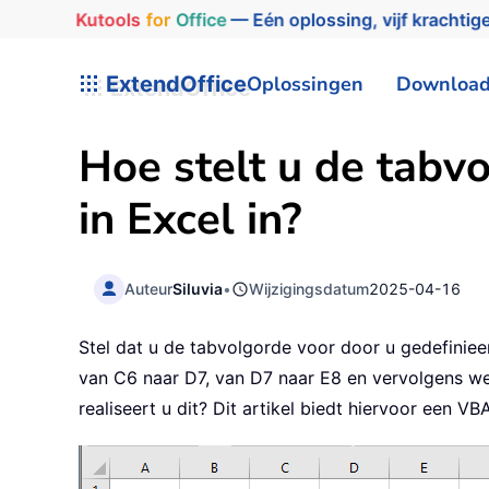
Kutools
for
Office
— Eén oplossing, vijf krachtige
ExtendOffice
Oplossingen
Downloa
Hoe stelt u de tabv
in Excel in?
Auteur
Siluvia
•
Wijzigingsdatum
2025-04-16
Stel dat u de tabvolgorde voor door u gedefiniee
van C6 naar D7, van D7 naar E8 en vervolgens w
realiseert u dit? Dit artikel biedt hiervoor een VB