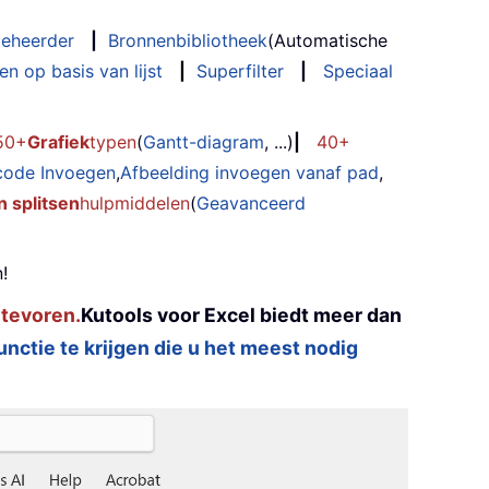
eheerder
|
Bronnenbibliotheek
(Automatische
n op basis van lijst
|
Superfilter
|
Speciaal
50+
Grafiek
typen
(
Gantt-diagram
, ...)
|
40+
code Invoegen
,
Afbeelding invoegen vanaf pad
,
 splitsen
hulpmiddelen
(
Geavanceerd
!
 tevoren.
Kutools voor Excel biedt meer dan
functie te krijgen die u het meest nodig