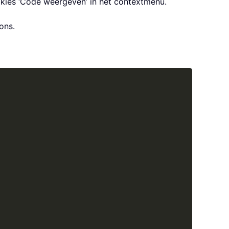
 kies ‘Code weergeven’ in het contextmenu.
ons.
Copy