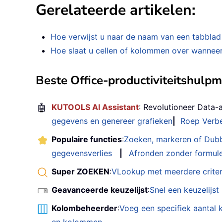
Gerelateerde artikelen:
Hoe verwijst u naar de naam van een tabblad 
Hoe slaat u cellen of kolommen over wanneer 
Beste Office-productiviteitshulp
🤖
KUTOOLS AI Assistant
: Revolutioneer Data-
gegevens en genereer grafieken
|
Roep Verbe
Populaire functies
:
Zoeken, markeren of Dub
gegevensverlies
|
Afronden zonder formul
Super ZOEKEN
:
VLookup met meerdere criter
Geavanceerde keuzelijst
:
Snel een keuzelijs
Kolombeheerder
:
Voeg een specifiek aantal