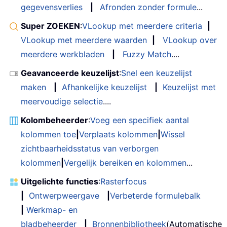
gegevensverlies
|
Afronden zonder formule
...
Super ZOEKEN
:
VLookup met meerdere criteria
|
VLookup met meerdere waarden
|
VLookup over
meerdere werkbladen
|
Fuzzy Match
....
Geavanceerde keuzelijst
:
Snel een keuzelijst
maken
|
Afhankelijke keuzelijst
|
Keuzelijst met
meervoudige selectie
....
Kolombeheerder
:
Voeg een specifiek aantal
kolommen toe
|
Verplaats kolommen
|
Wissel
zichtbaarheidsstatus van verborgen
kolommen
|
Vergelijk bereiken en kolommen
...
Uitgelichte functies
:
Rasterfocus
|
Ontwerpweergave
|
Verbeterde formulebalk
|
Werkmap- en
bladbeheerder
|
Bronnenbibliotheek
(Automatische