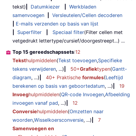
tekst)
|
Datumkiezer
|
Werkbladen
samenvoegen
|
Versleutelen/Cellen decoderen
|
E-mails verzenden op basis van lijst
|
Superfilter
|
Speciaal filter
(Filter cellen met
vetgedrukt lettertype/cursief/doorgestreept...) ...
Top 15 gereedschapssets
:
12
Tekst
hulpmiddelen
(
Tekst toevoegen
,
Specifieke
tekens verwijderen
, ...)
|
50+
Grafiek
typen
(
Gantt-
diagram
, ...)
|
40+ Praktische
formules
(
Leeftijd
berekenen op basis van geboortedatum
, ...)
|
19
Invoeg
hulpmiddelen
(
QR-code Invoegen
,
Afbeelding
invoegen vanaf pad
, ...)
|
12
Conversie
hulpmiddelen
(
Omzetten naar
woorden
,
Wisselkoersconversie
, ...)
|
7
Samenvoegen en