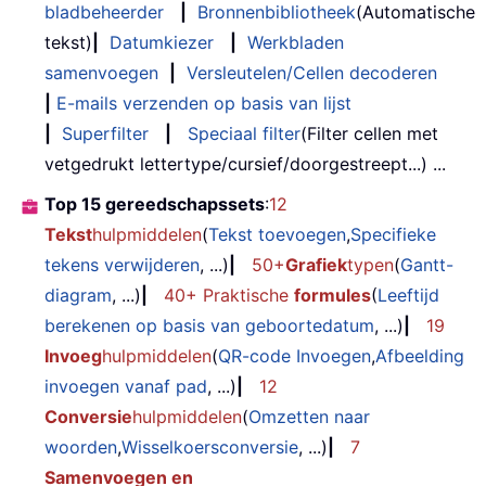
bladbeheerder
|
Bronnenbibliotheek
(Automatische
tekst)
|
Datumkiezer
|
Werkbladen
samenvoegen
|
Versleutelen/Cellen decoderen
|
E-mails verzenden op basis van lijst
|
Superfilter
|
Speciaal filter
(Filter cellen met
vetgedrukt lettertype/cursief/doorgestreept...) ...
Top 15 gereedschapssets
:
12
Tekst
hulpmiddelen
(
Tekst toevoegen
,
Specifieke
tekens verwijderen
, ...)
|
50+
Grafiek
typen
(
Gantt-
diagram
, ...)
|
40+ Praktische
formules
(
Leeftijd
berekenen op basis van geboortedatum
, ...)
|
19
Invoeg
hulpmiddelen
(
QR-code Invoegen
,
Afbeelding
invoegen vanaf pad
, ...)
|
12
Conversie
hulpmiddelen
(
Omzetten naar
woorden
,
Wisselkoersconversie
, ...)
|
7
Samenvoegen en