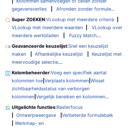
|
Kolommen samenvoegen of cellen zonder
gegevensverlies
|
Afronden zonder formule
...
Super ZOEKEN
:
VLookup met meerdere criteria
|
VLookup met meerdere waarden
|
VLookup over
meerdere werkbladen
|
Fuzzy Match
....
Geavanceerde keuzelijst
:
Snel een keuzelijst
maken
|
Afhankelijke keuzelijst
|
Keuzelijst met
meervoudige selectie
....
Kolombeheerder
:
Voeg een specifiek aantal
kolommen toe
|
Verplaats kolommen
|
Wissel
zichtbaarheidsstatus van verborgen
kolommen
|
Vergelijk bereiken en kolommen
...
Uitgelichte functies
:
Rasterfocus
|
Ontwerpweergave
|
Verbeterde formulebalk
|
Werkmap- en