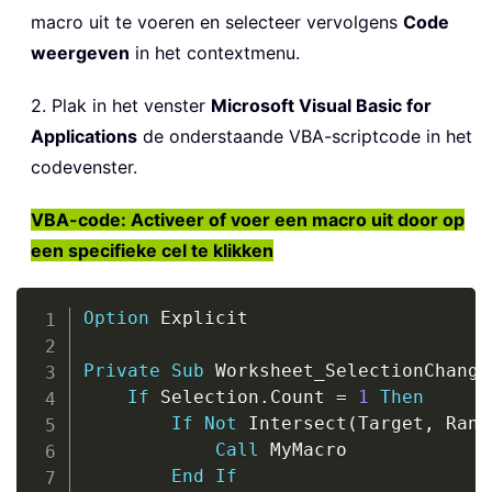
macro uit te voeren en selecteer vervolgens
Code
weergeven
in het contextmenu.
2. Plak in het venster
Microsoft Visual Basic for
Applications
de onderstaande VBA-scriptcode in het
codevenster.
VBA-code: Activeer of voer een macro uit door op
een specifieke cel te klikken
Copy
Option
 Explicit

Private
Sub
 Worksheet_SelectionChange
If
 Selection
.
Count 
=
1
Then
If
Not
 Intersect
(
Target
,
 Rang
Call
 MyMacro

End
If