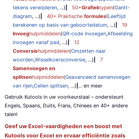
tekens verwijderen
, ...)
|
50+
Grafiek
typen
(
Gantt-
diagram
, ...)
|
40+ Praktische
formules
(
Leeftijd
berekenen op basis van geboortedatum
, ...)
|
19
Invoeg
hulpmiddelen
(
QR-code Invoegen
,
Afbeelding
invoegen vanaf pad
, ...)
|
12
Conversie
hulpmiddelen
(
Omzetten naar
woorden
,
Wisselkoersconversie
, ...)
|
7
Samenvoegen en
splitsen
hulpmiddelen
(
Geavanceerd samenvoegen
van rijen
,
Cellen splitsen
, ...)
|
... en meer
Gebruik Kutools in uw voorkeurstaal – ondersteunt
Engels, Spaans, Duits, Frans, Chinees en 40+ andere
talen!
Geef uw Excel-vaardigheden een boost met
Kutools voor Excel en ervaar efficiëntie zoals