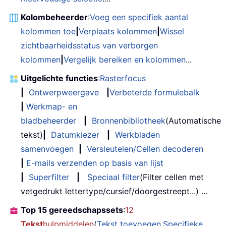
Kolombeheerder
:
Voeg een specifiek aantal
kolommen toe
|
Verplaats kolommen
|
Wissel
zichtbaarheidsstatus van verborgen
kolommen
|
Vergelijk bereiken en kolommen
...
Uitgelichte functies
:
Rasterfocus
|
Ontwerpweergave
|
Verbeterde formulebalk
|
Werkmap- en
bladbeheerder
|
Bronnenbibliotheek
(Automatische
tekst)
|
Datumkiezer
|
Werkbladen
samenvoegen
|
Versleutelen/Cellen decoderen
|
E-mails verzenden op basis van lijst
|
Superfilter
|
Speciaal filter
(Filter cellen met
vetgedrukt lettertype/cursief/doorgestreept...) ...
Top 15 gereedschapssets
:
12
Tekst
hulpmiddelen
(
Tekst toevoegen
,
Specifieke