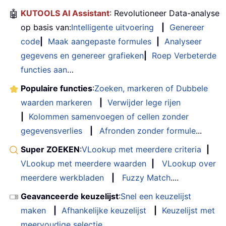
🤖
KUTOOLS AI Assistant
: Revolutioneer Data-analyse
op basis van:
Intelligente uitvoering
|
Genereer
code
|
Maak aangepaste formules
|
Analyseer
gegevens en genereer grafieken
|
Roep Verbeterde
functies aan
…
Populaire functies
:
Zoeken, markeren of Dubbele
waarden markeren
|
Verwijder lege rijen
|
Kolommen samenvoegen of cellen zonder
gegevensverlies
|
Afronden zonder formule
...
Super ZOEKEN
:
VLookup met meerdere criteria
|
VLookup met meerdere waarden
|
VLookup over
meerdere werkbladen
|
Fuzzy Match
....
Geavanceerde keuzelijst
:
Snel een keuzelijst
maken
|
Afhankelijke keuzelijst
|
Keuzelijst met
meervoudige selectie
....