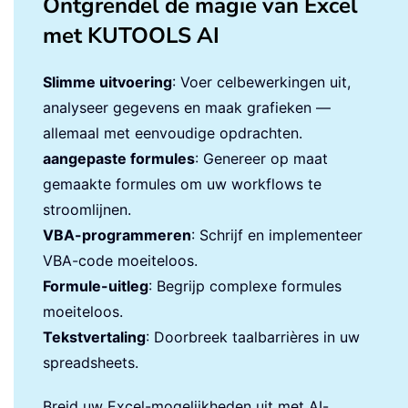
Ontgrendel de magie van Excel
met KUTOOLS AI
Slimme uitvoering
: Voer celbewerkingen uit,
analyseer gegevens en maak grafieken —
allemaal met eenvoudige opdrachten.
aangepaste formules
: Genereer op maat
gemaakte formules om uw workflows te
stroomlijnen.
VBA-programmeren
: Schrijf en implementeer
VBA-code moeiteloos.
Formule-uitleg
: Begrijp complexe formules
moeiteloos.
Tekstvertaling
: Doorbreek taalbarrières in uw
spreadsheets.
Breid uw Excel-mogelijkheden uit met AI-