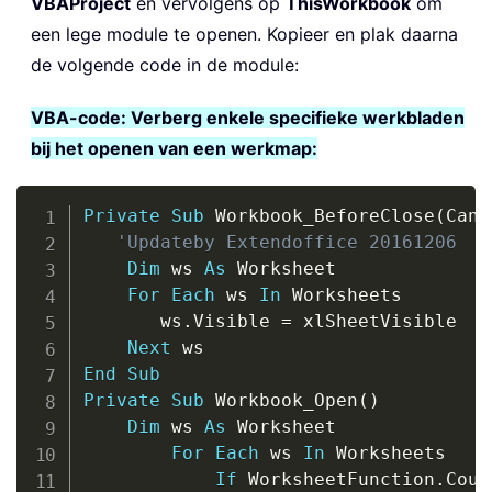
VBAProject
en vervolgens op
ThisWorkbook
om
een lege module te openen. Kopieer en plak daarna
de volgende code in de module:
VBA-code: Verberg enkele specifieke werkbladen
bij het openen van een werkmap:
Copy
Private
Sub
 Workbook_BeforeClose
(
Canc
'Updateby Extendoffice 20161206
Dim
 ws 
As
 Worksheet

For
Each
 ws 
In
 Worksheets

       ws
.
Visible 
=
 xlSheetVisible

Next
End
Sub
Private
Sub
 Workbook_Open
(
)
Dim
 ws 
As
 Worksheet

For
Each
 ws 
In
 Worksheets

If
 WorksheetFunction
.
Coun