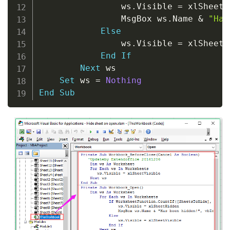
                ws
.
Visible 
=
 xlSheetH
                MsgBox ws
.
Name 
&
"Has
Else
                ws
.
Visible 
=
 xlSheetV
End
If
Next
 ws

Set
 ws 
=
Nothing
End
Sub