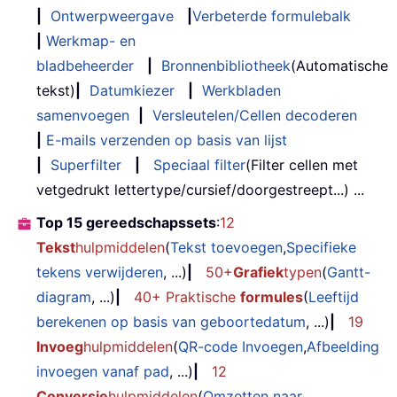
|
Ontwerpweergave
|
Verbeterde formulebalk
|
Werkmap- en
bladbeheerder
|
Bronnenbibliotheek
(Automatische
tekst)
|
Datumkiezer
|
Werkbladen
samenvoegen
|
Versleutelen/Cellen decoderen
|
E-mails verzenden op basis van lijst
|
Superfilter
|
Speciaal filter
(Filter cellen met
vetgedrukt lettertype/cursief/doorgestreept...) ...
Top 15 gereedschapssets
:
12
Tekst
hulpmiddelen
(
Tekst toevoegen
,
Specifieke
tekens verwijderen
, ...)
|
50+
Grafiek
typen
(
Gantt-
diagram
, ...)
|
40+ Praktische
formules
(
Leeftijd
berekenen op basis van geboortedatum
, ...)
|
19
Invoeg
hulpmiddelen
(
QR-code Invoegen
,
Afbeelding
invoegen vanaf pad
, ...)
|
12
Conversie
hulpmiddelen
(
Omzetten naar