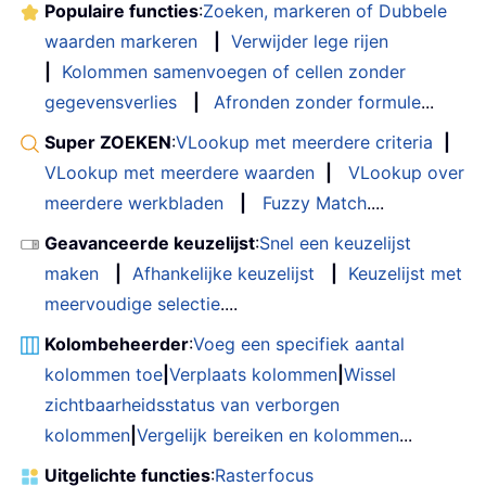
Populaire functies
:
Zoeken, markeren of Dubbele
waarden markeren
|
Verwijder lege rijen
|
Kolommen samenvoegen of cellen zonder
gegevensverlies
|
Afronden zonder formule
...
Super ZOEKEN
:
VLookup met meerdere criteria
|
VLookup met meerdere waarden
|
VLookup over
meerdere werkbladen
|
Fuzzy Match
....
Geavanceerde keuzelijst
:
Snel een keuzelijst
maken
|
Afhankelijke keuzelijst
|
Keuzelijst met
meervoudige selectie
....
Kolombeheerder
:
Voeg een specifiek aantal
kolommen toe
|
Verplaats kolommen
|
Wissel
zichtbaarheidsstatus van verborgen
kolommen
|
Vergelijk bereiken en kolommen
...
Uitgelichte functies
:
Rasterfocus