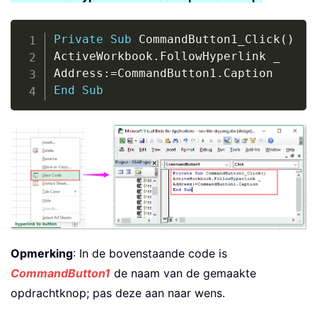
Copy
Private
Sub
 CommandButton1_Click
(
)
ActiveWorkbook
.
FollowHyperlink 
_
Address
:
=
CommandButton1
.
End
Sub
Opmerking
: In de bovenstaande code is
CommandButton1
de naam van de gemaakte
opdrachtknop; pas deze aan naar wens.