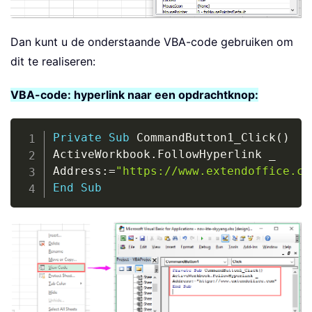
Dan kunt u de onderstaande VBA-code gebruiken om
dit te realiseren:
VBA-code: hyperlink naar een opdrachtknop:
Copy
Private
Sub
 CommandButton1_Click
(
)
ActiveWorkbook
.
FollowHyperlink 
_
Address
:
=
"https://www.extendoffice.co
End
Sub