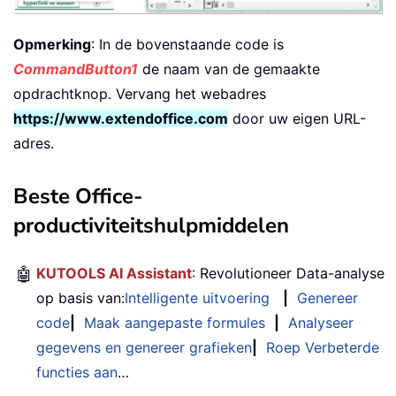
Opmerking
: In de bovenstaande code is
CommandButton1
de naam van de gemaakte
opdrachtknop. Vervang het webadres
https://www.extendoffice.com
door uw eigen URL-
adres.
Beste Office-
productiviteitshulpmiddelen
🤖
KUTOOLS AI Assistant
: Revolutioneer Data-analyse
op basis van:
Intelligente uitvoering
|
Genereer
code
|
Maak aangepaste formules
|
Analyseer
gegevens en genereer grafieken
|
Roep Verbeterde
functies aan
…