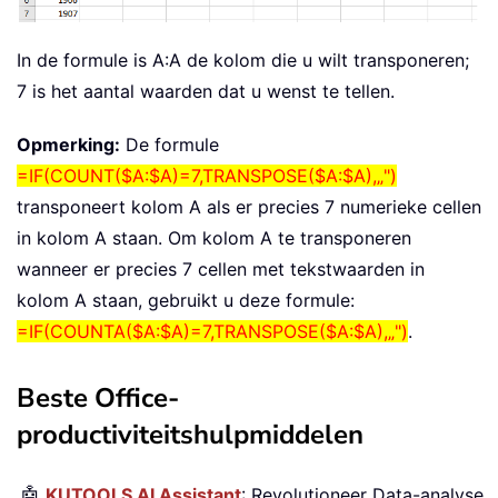
In de formule is A:A de kolom die u wilt transponeren;
7 is het aantal waarden dat u wenst te tellen.
Opmerking:
De formule
=IF(COUNT($A:$A)=7,TRANSPOSE($A:$A),„")
transponeert kolom A als er precies 7 numerieke cellen
in kolom A staan. Om kolom A te transponeren
wanneer er precies 7 cellen met tekstwaarden in
kolom A staan, gebruikt u deze formule:
=IF(COUNTA($A:$A)=7,TRANSPOSE($A:$A),„")
.
Beste Office-
productiviteitshulpmiddelen
🤖
KUTOOLS AI Assistant
: Revolutioneer Data-analyse