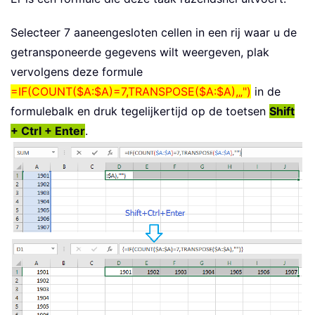
Selecteer 7 aaneengesloten cellen in een rij waar u de
getransponeerde gegevens wilt weergeven, plak
vervolgens deze formule
=IF(COUNT($A:$A)=7,TRANSPOSE($A:$A),„")
in de
formulebalk en druk tegelijkertijd op de toetsen
Shift
+ Ctrl + Enter
.