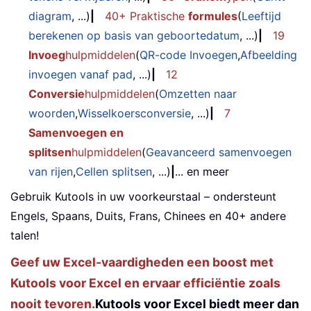
diagram
, ...)
|
40+ Praktische
formules
(
Leeftijd
berekenen op basis van geboortedatum
, ...)
|
19
Invoeg
hulpmiddelen
(
QR-code Invoegen
,
Afbeelding
invoegen vanaf pad
, ...)
|
12
Conversie
hulpmiddelen
(
Omzetten naar
woorden
,
Wisselkoersconversie
, ...)
|
7
Samenvoegen en
splitsen
hulpmiddelen
(
Geavanceerd samenvoegen
van rijen
,
Cellen splitsen
, ...)
|
... en meer
Gebruik Kutools in uw voorkeurstaal – ondersteunt
Engels, Spaans, Duits, Frans, Chinees en 40+ andere
talen!
Geef uw Excel-vaardigheden een boost met
Kutools voor Excel en ervaar efficiëntie zoals
nooit tevoren.
Kutools voor Excel biedt meer dan