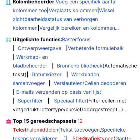
Kolombeheerder
:
Voeg een specifiek aantal
kolommen toe
|
Verplaats kolommen
|
Wissel
zichtbaarheidsstatus van verborgen
kolommen
|
Vergelijk bereiken en kolommen
...
Uitgelichte functies
:
Rasterfocus
|
Ontwerpweergave
|
Verbeterde formulebalk
|
Werkmap- en
bladbeheerder
|
Bronnenbibliotheek
(Automatische
tekst)
|
Datumkiezer
|
Werkbladen
samenvoegen
|
Versleutelen/Cellen decoderen
|
E-mails verzenden op basis van lijst
|
Superfilter
|
Speciaal filter
(Filter cellen met
vetgedrukt lettertype/cursief/doorgestreept...) ...
Top 15 gereedschapssets
:
12
Tekst
hulpmiddelen
(
Tekst toevoegen
,
Specifieke
tekens verwijderen
, ...)
|
50+
Grafiek
typen
(
Gantt-