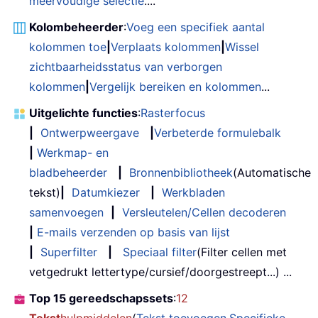
meervoudige selectie
....
Kolombeheerder
:
Voeg een specifiek aantal
kolommen toe
|
Verplaats kolommen
|
Wissel
zichtbaarheidsstatus van verborgen
kolommen
|
Vergelijk bereiken en kolommen
...
Uitgelichte functies
:
Rasterfocus
|
Ontwerpweergave
|
Verbeterde formulebalk
|
Werkmap- en
bladbeheerder
|
Bronnenbibliotheek
(Automatische
tekst)
|
Datumkiezer
|
Werkbladen
samenvoegen
|
Versleutelen/Cellen decoderen
|
E-mails verzenden op basis van lijst
|
Superfilter
|
Speciaal filter
(Filter cellen met
vetgedrukt lettertype/cursief/doorgestreept...) ...
Top 15 gereedschapssets
:
12
Tekst
hulpmiddelen
(
Tekst toevoegen
,
Specifieke