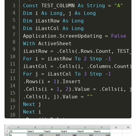
Const
 TEST_COLUMN 
As
String
=
"A"
Dim
 i 
As
Long
,
 j 
As
Long
Dim
 iLastRow 
As
Long
Dim
 iLastCol 
As
Long
Application
.
ScreenUpdating 
=
False
With
 ActiveSheet

iLastRow 
=
.
Cells
(
.
Rows
.
Count
,
 TEST_C
For
 i 
=
 iLastRow 
To
2
Step
-
1
iLastCol 
=
.
Cells
(
i
,
.
Columns
.
Count
)
.
For
 j 
=
 iLastCol 
To
3
Step
-
1
.
Rows
(
i 
+
1
)
.
.
Cells
(
i 
+
1
,
2
)
.
Value 
=
.
Cells
(
i
,
 j
)
.
Cells
(
i
,
 j
)
.
Value 
=
""
Next
Next
.
Rows
(
1
)
.
End
With
Application
.
ScreenUpdating 
=
True