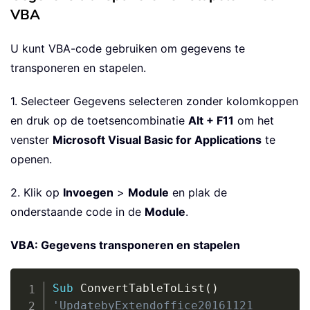
VBA
U kunt VBA-code gebruiken om gegevens te
transponeren en stapelen.
1. Selecteer Gegevens selecteren zonder kolomkoppen
en druk op de toetsencombinatie
Alt + F11
om het
venster
Microsoft Visual Basic for Applications
te
openen.
2. Klik op
Invoegen
>
Module
en plak de
onderstaande code in de
Module
.
VBA: Gegevens transponeren en stapelen
Copy
Sub
 ConvertTableToList
(
)
'UpdatebyExtendoffice20161121