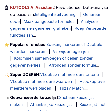
🤖
KUTOOLS AI Assistant
: Revolutioneer Data-analyse
op basis van:
Intelligente uitvoering
|
Genereer
code
|
Maak aangepaste formules
|
Analyseer
gegevens en genereer grafieken
|
Roep Verbeterde
functies aan
…
Populaire functies
:
Zoeken, markeren of Dubbele
waarden markeren
|
Verwijder lege rijen
|
Kolommen samenvoegen of cellen zonder
gegevensverlies
|
Afronden zonder formule
...
Super ZOEKEN
:
VLookup met meerdere criteria
|
VLookup met meerdere waarden
|
VLookup over
meerdere werkbladen
|
Fuzzy Match
....
Geavanceerde keuzelijst
:
Snel een keuzelijst
maken
|
Afhankelijke keuzelijst
|
Keuzelijst met