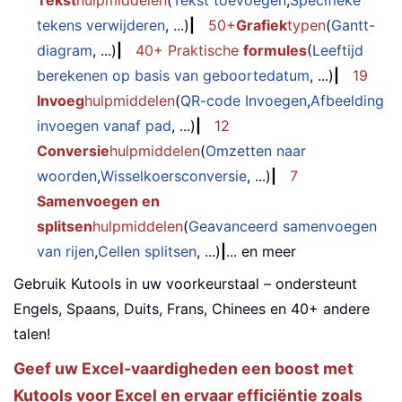
tekens verwijderen
, ...)
|
50+
Grafiek
typen
(
Gantt-
diagram
, ...)
|
40+ Praktische
formules
(
Leeftijd
berekenen op basis van geboortedatum
, ...)
|
19
Invoeg
hulpmiddelen
(
QR-code Invoegen
,
Afbeelding
invoegen vanaf pad
, ...)
|
12
Conversie
hulpmiddelen
(
Omzetten naar
woorden
,
Wisselkoersconversie
, ...)
|
7
Samenvoegen en
splitsen
hulpmiddelen
(
Geavanceerd samenvoegen
van rijen
,
Cellen splitsen
, ...)
|
... en meer
Gebruik Kutools in uw voorkeurstaal – ondersteunt
Engels, Spaans, Duits, Frans, Chinees en 40+ andere
talen!
Geef uw Excel-vaardigheden een boost met
Kutools voor Excel en ervaar efficiëntie zoals