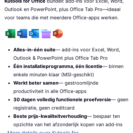
Kutools for Office
bundelt add-ins voor Excel, Word,
Outlook en PowerPoint, plus Office Tab Pro—ideaal
voor teams die met meerdere Office-apps werken.
Alles-in-één suite
— add-ins voor Excel, Word,
Outlook & PowerPoint plus Office Tab Pro
Één installatieprogramma, één licentie
— binnen
enkele minuten klaar (MSI-geschikt)
Werkt beter samen
— gestroomlijnde
productiviteit in alle Office-apps
30 dagen volledig functionele proefversie
— geen
registratie, geen creditcard
Beste prijs-kwaliteitverhouding
— bespaar ten
opzichte van het afzonderlijk kopen van add-ins
Meer details over Kutools for