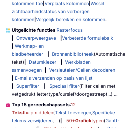
kolommen toe
|
Verplaats kolommen
|
Wissel
zichtbaarheidsstatus van verborgen
kolommen
|
Vergelijk bereiken en kolommen
...
Uitgelichte functies
:
Rasterfocus
|
Ontwerpweergave
|
Verbeterde formulebalk
|
Werkmap- en
bladbeheerder
|
Bronnenbibliotheek
(Automatische
tekst)
|
Datumkiezer
|
Werkbladen
samenvoegen
|
Versleutelen/Cellen decoderen
|
E-mails verzenden op basis van lijst
|
Superfilter
|
Speciaal filter
(Filter cellen met
vetgedrukt lettertype/cursief/doorgestreept...) ...
Top 15 gereedschapssets
:
12
Tekst
hulpmiddelen
(
Tekst toevoegen
,
Specifieke
tekens verwijderen
, ...)
|
50+
Grafiek
typen
(
Gantt-