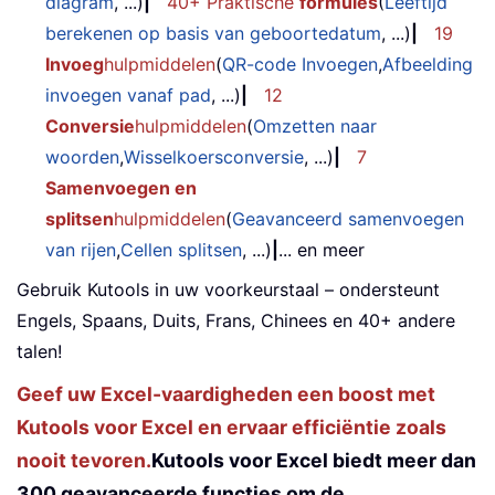
diagram
, ...)
|
40+ Praktische
formules
(
Leeftijd
berekenen op basis van geboortedatum
, ...)
|
19
Invoeg
hulpmiddelen
(
QR-code Invoegen
,
Afbeelding
invoegen vanaf pad
, ...)
|
12
Conversie
hulpmiddelen
(
Omzetten naar
woorden
,
Wisselkoersconversie
, ...)
|
7
Samenvoegen en
splitsen
hulpmiddelen
(
Geavanceerd samenvoegen
van rijen
,
Cellen splitsen
, ...)
|
... en meer
Gebruik Kutools in uw voorkeurstaal – ondersteunt
Engels, Spaans, Duits, Frans, Chinees en 40+ andere
talen!
Geef uw Excel-vaardigheden een boost met
Kutools voor Excel en ervaar efficiëntie zoals
nooit tevoren.
Kutools voor Excel biedt meer dan
300 geavanceerde functies om de