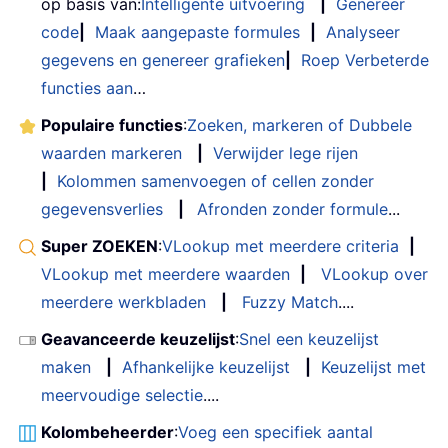
op basis van:
Intelligente uitvoering
|
Genereer
code
|
Maak aangepaste formules
|
Analyseer
gegevens en genereer grafieken
|
Roep Verbeterde
functies aan
…
Populaire functies
:
Zoeken, markeren of Dubbele
waarden markeren
|
Verwijder lege rijen
|
Kolommen samenvoegen of cellen zonder
gegevensverlies
|
Afronden zonder formule
...
Super ZOEKEN
:
VLookup met meerdere criteria
|
VLookup met meerdere waarden
|
VLookup over
meerdere werkbladen
|
Fuzzy Match
....
Geavanceerde keuzelijst
:
Snel een keuzelijst
maken
|
Afhankelijke keuzelijst
|
Keuzelijst met
meervoudige selectie
....
Kolombeheerder
:
Voeg een specifiek aantal