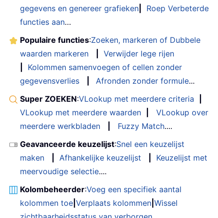
gegevens en genereer grafieken
|
Roep Verbeterde
functies aan
…
Populaire functies
:
Zoeken, markeren of Dubbele
waarden markeren
|
Verwijder lege rijen
|
Kolommen samenvoegen of cellen zonder
gegevensverlies
|
Afronden zonder formule
...
Super ZOEKEN
:
VLookup met meerdere criteria
|
VLookup met meerdere waarden
|
VLookup over
meerdere werkbladen
|
Fuzzy Match
....
Geavanceerde keuzelijst
:
Snel een keuzelijst
maken
|
Afhankelijke keuzelijst
|
Keuzelijst met
meervoudige selectie
....
Kolombeheerder
:
Voeg een specifiek aantal
kolommen toe
|
Verplaats kolommen
|
Wissel
zichtbaarheidsstatus van verborgen