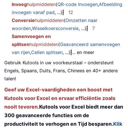
Invoeg
hulpmiddelen
(
QR-code Invoegen
,
Afbeelding
invoegen vanaf pad
, ...)
|
12
Conversie
hulpmiddelen
(
Omzetten naar
woorden
,
Wisselkoersconversie
, ...)
|
7
Samenvoegen en
splitsen
hulpmiddelen
(
Geavanceerd samenvoegen
van rijen
,
Cellen splitsen
, ...)
|
... en meer
Gebruik Kutools in uw voorkeurstaal – ondersteunt
Engels, Spaans, Duits, Frans, Chinees en 40+ andere
talen!
Geef uw Excel-vaardigheden een boost met
Kutools voor Excel en ervaar efficiëntie zoals
nooit tevoren.
Kutools voor Excel biedt meer dan
300 geavanceerde functies om de
productiviteit te verhogen en Tijd besparen.
Klik