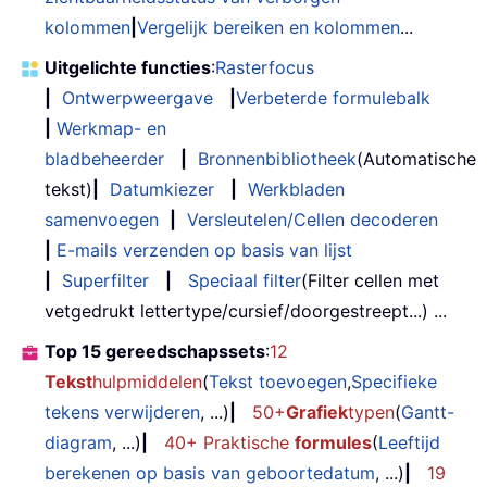
kolommen
|
Vergelijk bereiken en kolommen
...
Uitgelichte functies
:
Rasterfocus
|
Ontwerpweergave
|
Verbeterde formulebalk
|
Werkmap- en
bladbeheerder
|
Bronnenbibliotheek
(Automatische
tekst)
|
Datumkiezer
|
Werkbladen
samenvoegen
|
Versleutelen/Cellen decoderen
|
E-mails verzenden op basis van lijst
|
Superfilter
|
Speciaal filter
(Filter cellen met
vetgedrukt lettertype/cursief/doorgestreept...) ...
Top 15 gereedschapssets
:
12
Tekst
hulpmiddelen
(
Tekst toevoegen
,
Specifieke
tekens verwijderen
, ...)
|
50+
Grafiek
typen
(
Gantt-
diagram
, ...)
|
40+ Praktische
formules
(
Leeftijd
berekenen op basis van geboortedatum
, ...)
|
19